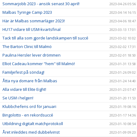
Sommarjobb 2023 - ansök senast 30 april!
2023-04-26 05:56
Malbas Tyringe Camp 2023
2023-04-14 16:15
Här är Malbas sommarläger 2023!
2023-04-06 18:47
HU17 vidare till USM-kvartsfinal
2023-03-13 17:01
Tack till alla som gjorde landskampen till succé
2023-03-02 10:02
The Barton Clinic till Malmö
2023-02-02 17:31
Paulina Hersler lever drömmen
2023-02-01 18:50
Elliot Cadeau kommer "hem" till Malmö!
2023-01-31 13:58
Familjefest på söndag!
2023-01-26 09:02
Åtta nya domare från Malbas
2023-01-24 14:40
Alla vidare till Elite Eight!
2023-01-23 07:47
Se USM i helgen!
2023-01-20 11:53
Klubbchefens ord för januari
2023-01-19 08:16
Bingolotto - en rekordsuccé
2023-01-17 14:36
Utbildning digitalt matchprotokoll
2023-01-10 08:54
Året inleddes med dubbelvinst
2023-01-09 09:23