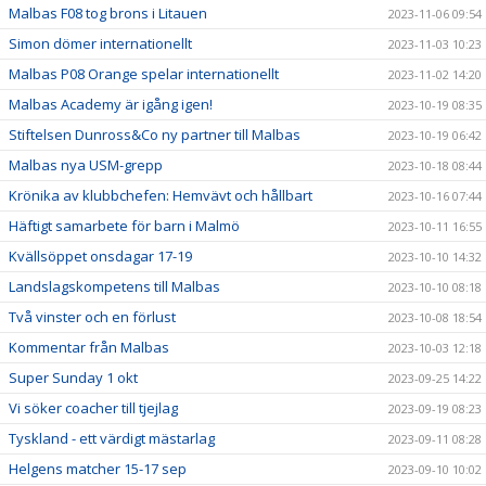
Malbas F08 tog brons i Litauen
2023-11-06 09:54
Simon dömer internationellt
2023-11-03 10:23
Malbas P08 Orange spelar internationellt
2023-11-02 14:20
Malbas Academy är igång igen!
2023-10-19 08:35
Stiftelsen Dunross&Co ny partner till Malbas
2023-10-19 06:42
Malbas nya USM-grepp
2023-10-18 08:44
Krönika av klubbchefen: Hemvävt och hållbart
2023-10-16 07:44
Häftigt samarbete för barn i Malmö
2023-10-11 16:55
Kvällsöppet onsdagar 17-19
2023-10-10 14:32
Landslagskompetens till Malbas
2023-10-10 08:18
Två vinster och en förlust
2023-10-08 18:54
Kommentar från Malbas
2023-10-03 12:18
Super Sunday 1 okt
2023-09-25 14:22
Vi söker coacher till tjejlag
2023-09-19 08:23
Tyskland - ett värdigt mästarlag
2023-09-11 08:28
Helgens matcher 15-17 sep
2023-09-10 10:02