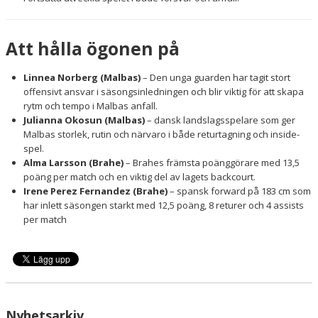
Att hålla ögonen på
Linnea Norberg (Malbas)
– Den unga guarden har tagit stort
offensivt ansvar i säsongsinledningen och blir viktig för att skapa
rytm och tempo i Malbas anfall.
Julianna Okosun (Malbas)
– dansk landslagsspelare som ger
Malbas storlek, rutin och närvaro i både returtagning och inside-
spel.
Alma Larsson (Brahe)
– Brahes främsta poänggörare med
13,5
poäng per match och en viktig del av lagets backcourt.
Irene Perez Fernandez (Brahe)
– spansk forward på 183 cm som
har inlett säsongen starkt med 12,5 poäng, 8 returer och 4 assists
per match
Nyhetsarkiv