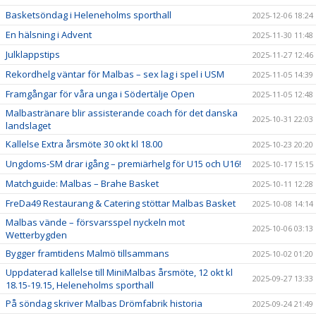
Basketsöndag i Heleneholms sporthall
2025-12-06 18:24
En hälsning i Advent
2025-11-30 11:48
Julklappstips
2025-11-27 12:46
Rekordhelg väntar för Malbas – sex lag i spel i USM
2025-11-05 14:39
Framgångar för våra unga i Södertälje Open
2025-11-05 12:48
Malbastränare blir assisterande coach för det danska
2025-10-31 22:03
landslaget
Kallelse Extra årsmöte 30 okt kl 18.00
2025-10-23 20:20
Ungdoms-SM drar igång – premiärhelg för U15 och U16!
2025-10-17 15:15
Matchguide: Malbas – Brahe Basket
2025-10-11 12:28
FreDa49 Restaurang & Catering stöttar Malbas Basket
2025-10-08 14:14
Malbas vände – försvarsspel nyckeln mot
2025-10-06 03:13
Wetterbygden
Bygger framtidens Malmö tillsammans
2025-10-02 01:20
Uppdaterad kallelse till MiniMalbas årsmöte, 12 okt kl
2025-09-27 13:33
18.15-19.15, Heleneholms sporthall
På söndag skriver Malbas Drömfabrik historia
2025-09-24 21:49