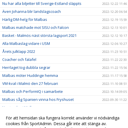
Nu har alla biljetter till Sverige-Estland släppts
2022-12-22 11:46
Även Johanna blir landslagscoach
2022-12-20 06:54
Härlig DM-helg för Malbas
2022-12-19 15:59
Malbas matchade mot SISU och Falcon
2022-12-13 10:01
Basket - Malmös näst största lagsport 2021
2022-12-12 10:17
Alla Malbaslag vidare i USM
2022-12-06 10:27
Årets julklapp 2022
2022-11-23 10:51
Coacher och falafel
2022-11-22 22:30
Herrlaget tog dubbla segrar
2022-11-22 15:56
Malbas möter Huddinge hemma
2022-11-17 15:58
VM-kval i Malmö den 27 februari
2022-11-10 08:51
Malbas och PerformIQ i samarbete
2022-10-14 09:05
Malbas såg Spanien vinna hos Fryshuset
2022-09-30 11:22
Ny styrelse i Malbas
2022-09-29 08:19
Scandic ny partner till Malbas
2022-09-23 11:19
För att hemsidan ska fungera korrekt använder vi nödvändiga
cookies från SportAdmin. Dessa går inte att stänga av.
2022-04-07