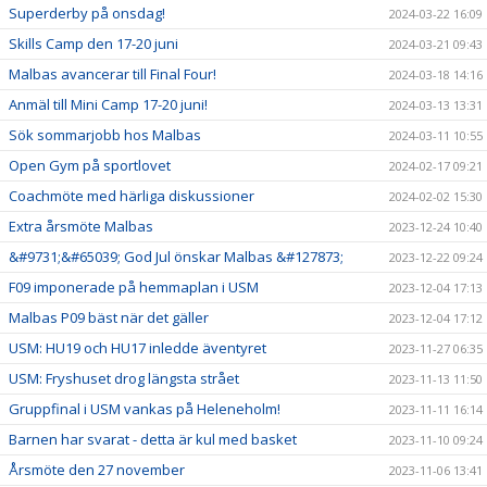
Superderby på onsdag!
2024-03-22 16:09
Skills Camp den 17-20 juni
2024-03-21 09:43
Malbas avancerar till Final Four!
2024-03-18 14:16
Anmäl till Mini Camp 17-20 juni!
2024-03-13 13:31
Sök sommarjobb hos Malbas
2024-03-11 10:55
Open Gym på sportlovet
2024-02-17 09:21
Coachmöte med härliga diskussioner
2024-02-02 15:30
Extra årsmöte Malbas
2023-12-24 10:40
&#9731;&#65039; God Jul önskar Malbas &#127873;
2023-12-22 09:24
F09 imponerade på hemmaplan i USM
2023-12-04 17:13
Malbas P09 bäst när det gäller
2023-12-04 17:12
USM: HU19 och HU17 inledde äventyret
2023-11-27 06:35
USM: Fryshuset drog längsta strået
2023-11-13 11:50
Gruppfinal i USM vankas på Heleneholm!
2023-11-11 16:14
Barnen har svarat - detta är kul med basket
2023-11-10 09:24
Årsmöte den 27 november
2023-11-06 13:41