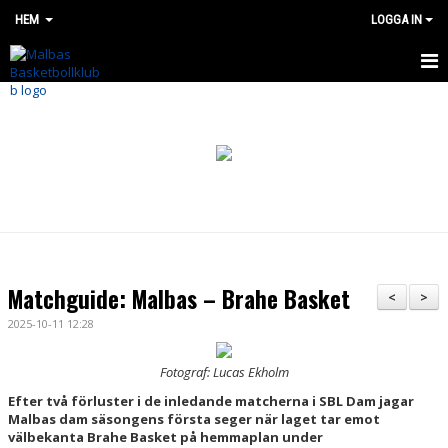
HEM
LOGGA IN
HEM
OM OSS
BÖRJA SPELA
NYHETER
SHOP
Matchguide: Malbas – Brahe Basket
<
>
MALBAS MADNESS CUP
2025-10-11 12:28
SOMMARLÄGER 2026
Fotograf: Lucas Ekholm
Efter två förluster i de inledande matcherna i SBL Dam jagar
LAG OCH VERKSAMHET
Malbas dam säsongens första seger när laget tar emot
välbekanta Brahe Basket på hemmaplan under