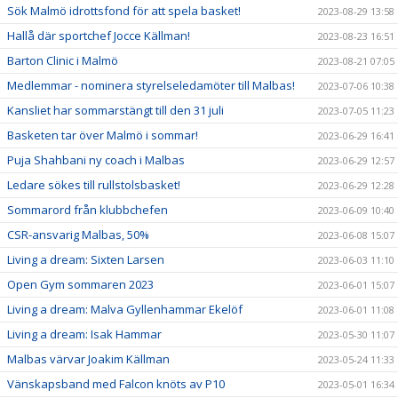
Sök Malmö idrottsfond för att spela basket!
2023-08-29 13:58
Hallå där sportchef Jocce Källman!
2023-08-23 16:51
Barton Clinic i Malmö
2023-08-21 07:05
Medlemmar - nominera styrelseledamöter till Malbas!
2023-07-06 10:38
Kansliet har sommarstängt till den 31 juli
2023-07-05 11:23
Basketen tar över Malmö i sommar!
2023-06-29 16:41
Puja Shahbani ny coach i Malbas
2023-06-29 12:57
Ledare sökes till rullstolsbasket!
2023-06-29 12:28
Sommarord från klubbchefen
2023-06-09 10:40
CSR-ansvarig Malbas, 50%
2023-06-08 15:07
Living a dream: Sixten Larsen
2023-06-03 11:10
Open Gym sommaren 2023
2023-06-01 15:07
Living a dream: Malva Gyllenhammar Ekelöf
2023-06-01 11:08
Living a dream: Isak Hammar
2023-05-30 11:07
Malbas värvar Joakim Källman
2023-05-24 11:33
Vänskapsband med Falcon knöts av P10
2023-05-01 16:34