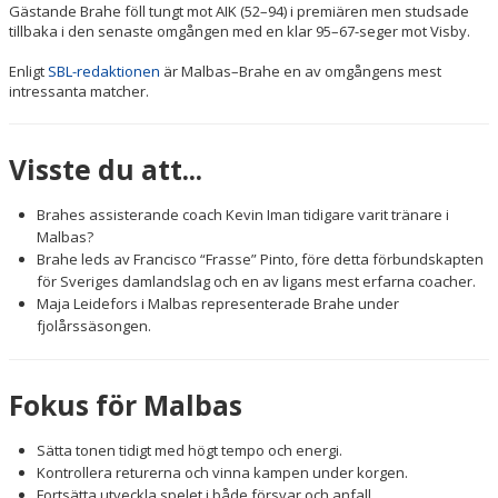
Gästande Brahe föll tungt mot AIK (52–94) i premiären men studsade
tillbaka i den senaste omgången med en klar 95–67-seger mot Visby.
Enligt
SBL-redaktionen
är Malbas–Brahe en av omgångens mest
intressanta matcher.
Visste du att...
Brahes assisterande coach Kevin Iman tidigare varit tränare i
Malbas?
Brahe leds av Francisco “Frasse” Pinto, före detta förbundskapten
för Sveriges damlandslag och en av ligans mest erfarna coacher.
Maja Leidefors i Malbas representerade Brahe under
fjolårssäsongen.
Fokus för Malbas
Sätta tonen tidigt med högt tempo och energi.
Kontrollera returerna och vinna kampen under korgen.
Fortsätta utveckla spelet i både försvar och anfall.