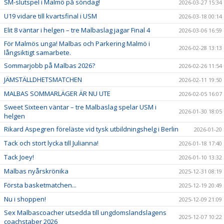
SM-slutspel i Malmö på söndag!
2026-03-27 15:34
U19 vidare till kvartsfinal i USM
2026-03-18 00:14
Elit 8 väntar i helgen – tre Malbaslag jagar Final 4
2026-03-06 16:59
För Malmös unga! Malbas och Parkering Malmö i
2026-02-28 13:13
långsiktigt samarbete.
Sommarjobb på Malbas 2026?
2026-02-26 11:54
JÄMSTÄLLDHETSMATCHEN
2026-02-11 19:50
MALBAS SOMMARLÄGER ÄR NU UTE
2026-02-05 16:07
Sweet Sixteen väntar – tre Malbaslag spelar USM i
2026-01-30 18:05
helgen
Rikard Aspegren föreläste vid tysk utbildningshelg i Berlin
2026-01-20
Tack och stort lycka till Julianna!
2026-01-18 17:40
Tack Joey!
2026-01-10 13:32
Malbas nyårskrönika
2025-12-31 08:19
Första basketmatchen...
2025-12-19 20:49
Nu i shoppen!
2025-12-09 21:09
Sex Malbascoacher utsedda till ungdomslandslagens
2025-12-07 10:22
coachstaber 2026