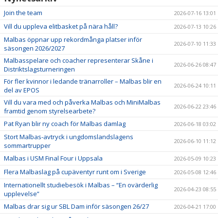
Join the team
2026-07-16 13:01
Vill du uppleva elitbasket på nära håll?
2026-07-13 10:26
Malbas öppnar upp rekordmånga platser inför
2026-07-10 11:33
säsongen 2026/2027
Malbasspelare och coacher representerar Skåne i
2026-06-26 08:47
Distriktslagsturneringen
För fler kvinnor i ledande tränarroller – Malbas blir en
2026-06-24 10:11
del av EPOS
Vill du vara med och påverka Malbas och MiniMalbas
2026-06-22 23:46
framtid genom styrelsearbete?
Pat Ryan blir ny coach för Malbas damlag
2026-06-18 03:02
Stort Malbas-avtryck i ungdomslandslagens
2026-06-10 11:12
sommartrupper
Malbas i USM Final Four i Uppsala
2026-05-09 10:23
Flera Malbaslag på cupäventyr runt om i Sverige
2026-05-08 12:46
Internationellt studiebesök i Malbas – “En ovärderlig
2026-04-23 08:55
upplevelse”
Malbas drar sig ur SBL Dam inför säsongen 26/27
2026-04-21 17:00