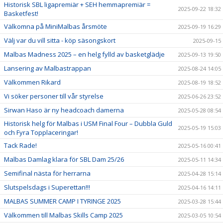
Historisk SBL ligapremiär + SEH hemmapremiär =
2025-09-22 18:32
Basketfest!
Välkomna på MiniMalbas årsmöte
2025-09-19 16:29
Välj var du vill sitta - köp säsongskort
2025-09-15
Malbas Madness 2025 – en helg fylld av basketglädje
2025-09-13 19:50
Lansering av Malbastrappan
2025-08-24 14:05
Välkommen Rikard
2025-08-19 18:52
Vi söker personer till vår styrelse
2025-06-26 23:52
Sirwan Haso är ny headcoach damerna
2025-05-28 08:54
Historisk helg för Malbas i USM Final Four – Dubbla Guld
2025-05-19 15:03
och Fyra Topplaceringar!
Tack Rade!
2025-05-16 00:41
Malbas Damlag klara för SBL Dam 25/26
2025-05-11 14:34
Semifinal nästa för herrarna
2025-04-28 15:14
Slutspelsdags i Superettan!!!
2025-04-16 14:11
MALBAS SUMMER CAMP I TYRINGE 2025
2025-03-28 15:44
Välkommen till Malbas Skills Camp 2025
2025-03-05 10:54