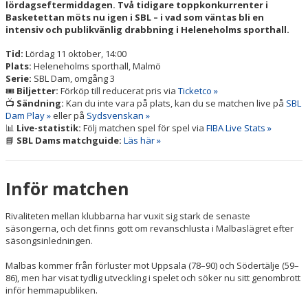
ENGAGERA DIG
lördagseftermiddagen. Två tidigare toppkonkurrenter i
Basketettan möts nu igen i SBL – i vad som väntas bli en
intensiv och publikvänlig drabbning i Heleneholms sporthall.
KONTAKT
Tid:
Lördag 11 oktober, 14:00
Plats:
Heleneholms sporthall, Malmö
Serie:
SBL Dam, omgång 3
🎟️
Biljetter:
Förköp till reducerat pris via
Ticketco »
📺
Sändning:
Kan du inte vara på plats, kan du se matchen live på
SBL
Dam Play »
eller på
Sydsvenskan »
📊
Live-statistik:
Följ matchen spel för spel via
FIBA Live Stats »
📘
SBL Dams matchguide:
Läs här »
Inför matchen
Rivaliteten mellan klubbarna har vuxit sig stark de senaste
säsongerna, och det finns gott om revanschlusta i Malbaslägret efter
säsongsinledningen.
Malbas kommer från förluster mot Uppsala (78–90) och Södertälje (59–
86), men har visat tydlig utveckling i spelet och söker nu sitt genombrott
inför hemmapubliken.