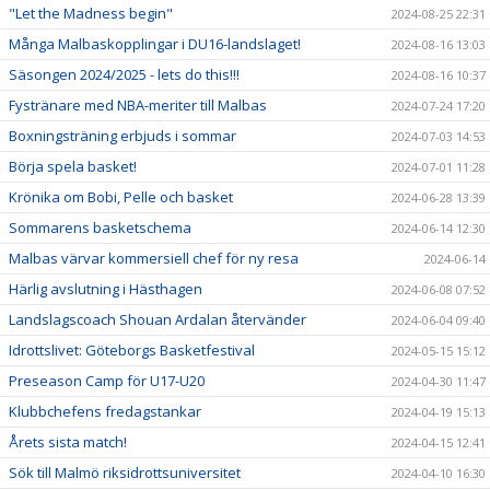
"Let the Madness begin"
2024-08-25 22:31
Många Malbaskopplingar i DU16-landslaget!
2024-08-16 13:03
Säsongen 2024/2025 - lets do this!!!
2024-08-16 10:37
Fystränare med NBA-meriter till Malbas
2024-07-24 17:20
Boxningsträning erbjuds i sommar
2024-07-03 14:53
Börja spela basket!
2024-07-01 11:28
Krönika om Bobi, Pelle och basket
2024-06-28 13:39
Sommarens basketschema
2024-06-14 12:30
Malbas värvar kommersiell chef för ny resa
2024-06-14
Härlig avslutning i Hästhagen
2024-06-08 07:52
Landslagscoach Shouan Ardalan återvänder
2024-06-04 09:40
Idrottslivet: Göteborgs Basketfestival
2024-05-15 15:12
Preseason Camp för U17-U20
2024-04-30 11:47
Klubbchefens fredagstankar
2024-04-19 15:13
Årets sista match!
2024-04-15 12:41
Sök till Malmö riksidrottsuniversitet
2024-04-10 16:30