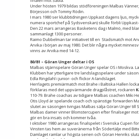
finalen mot Sätila.
Under hösten 1979 bildas stödföreningen Malbas Vänner, e
Börjesson och Tommy Rödin.
I mars 1980 ser klubbtidningen Uppkast dagens ljus, myc
numera sportchef på Sydsvenskan) skulle förbli Uppkast-
Den 22 mars arrangeras Basketens dag i Malmö, med blan
sammanlagt 1300 personer.
Raimo Dubbelman tar initiativet till en Stadsmatch mot Arv
Arvika i början av maj 1980. Det blir några mycket minne
vinns av Arvika med 14-12.
80/81 – Göran Unger deltar i OS
Malbas stjärnspelare Göran Unger spelar OS i Moskva. Land
Klubben har ytterligare tre landslagsspelare under säso
Edla Ringdahl i junior- och flickor A-landslaget.
Herrlagets premiärmatch mot Brahe i Baltiska Hallen locka
förklaras med det uppvärmande dragplåstret, rockaren
K
110-79. Brahe coachas av tidigare Malbas coachen Miki 
Otis Lloyd är spelande coach och spänstige forwarden Mark J
slutet av säsongen tvingas Malbas sälja Göran Unger till 
Malbas damer vinner Blomstercupen efter finalseger mot
gör en bra insats och kommer tvåa.
I oktober 1980 arrangeras finalspelet i Svenska Cupen f
Vinsten tas hem av suveränerna från Södertälje med Bitt
Damlaget ramlar ur högsta serien och Göran Henriks slut