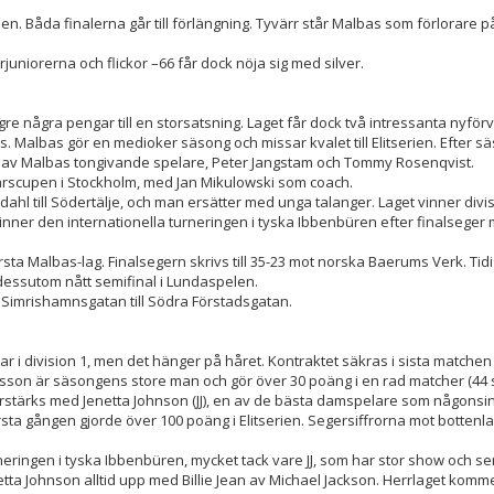
len. Båda finalerna går till förlängning. Tyvärr står Malbas som förlorare 
rjuniorerna och flickor –66 får dock nöja sig med silver.
gre några pengar till en storsatsning. Laget får dock två intressanta nyförv
Malbas gör en medioker säsong och missar kvalet till Elitserien. Efter sä
 två av Malbas tongivande spelare, Peter Jangstam och Tommy Rosenqvist.
rscupen i Stockholm, med Jan Mikulowski som coach.
ahl till Södertälje, och man ersätter med unga talanger. Laget vinner divis
t vinner den internationella turneringen i tyska Ibbenbüren efter finalseger
sta Malbas-lag. Finalsegern skrivs till 35-23 mot norska Baerums Verk. Tid
dessutom nått semifinal i Lundaspelen.
 Simrishamnsgatan till Södra Förstadsgatan.
 i division 1, men det hänger på håret. Kontraktet säkras i sista matchen 
kesson är säsongens store man och gör över 30 poäng i en rad matcher (44 
rstärks med Jenetta Johnson (JJ), en av de bästa damspelare som någonsin 
rsta gången gjorde över 100 poäng i Elitserien. Segersiffrorna mot bottenl
neringen i tyska Ibbenbüren, mycket tack vare JJ, som har stor show och ser t
etta Johnson alltid upp med Billie Jean av Michael Jackson. Herrlaget komme