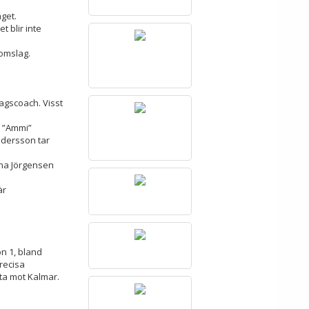
get.
 blir inte
omslag.
agscoach. Visst
e ”Ammi”
ndersson tar
ena Jörgensen
är
on 1, bland
recisa
ta mot Kalmar.