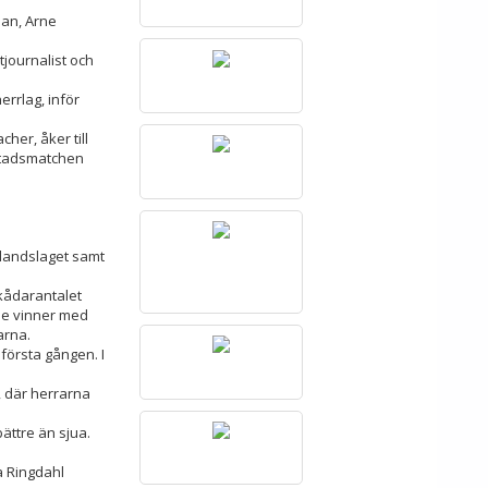
man, Arne
journalist och
rrlag, inför
her, åker till
 Stadsmatchen
rlandslaget samt
skådarantalet
he vinner med
arna.
 första gången. I
 där herrarna
ättre än sjua.
a Ringdahl