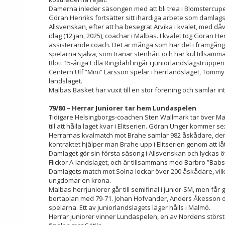
Damerna inleder säsongen med att bli trea i Blomstercup
Göran Henriks fortsätter sitt ihärdiga arbete som damlags
Allsvenskan, efter att ha besegrat Arvika i kvalet, med 
idag (12 jan, 2025), coachar i Malbas. I kvalet tog Göran
assisterande coach. Det är många som har del i framgång
spelarna själva, som tränar stenhårt och har kul tillsam
Blott 15-åriga Edla Ringdahl ingår i juniorlandslagstruppen.
Centern Ulf ”Mini” Larsson spelar i herrlandslaget, Tomm
landslaget.
Malbas Basket har vuxit till en stor förening och samlar 
79/80 – Herrar Juniorer tar hem Lundaspelen
Tidigare Helsingborgs-coachen Sten Wallmark tar över Mal
till att hålla laget kvar i Elitserien. Göran Unger kommer se
Herrarnas kvalmatch mot Brahe samlar 982 åskådare, den 
kontraktet hjälper man Brahe upp i Elitserien genom att lå
Damlaget gör sin första säsong i Allsvenskan och lyckas öv
Flickor A-landslaget, och är tillsammans med Barbro ”Bab
Damlagets match mot Solna lockar över 200 åskådare, vilket
ungdomar en krona.
Malbas herrjuniorer går till semifinal i junior-SM, men få
bortaplan med 79-71. Johan Hofvander, Anders Åkesson o
spelarna. Ett av juniorlandslagets läger hålls i Malmö.
Herrar juniorer vinner Lundaspelen, en av Nordens största 