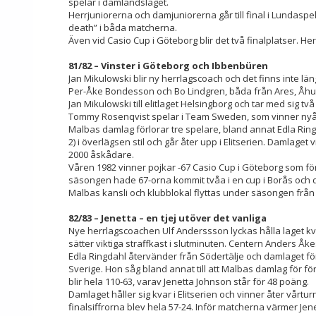
spelar i damlandslaget.
Herrjuniorerna och damjuniorerna går till final i Lundaspe
death” i båda matcherna.
Även vid Casio Cup i Göteborg blir det två finalplatser. Her
81/82 – Vinster i Göteborg och Ibbenbüren
Jan Mikulowski blir ny herrlagscoach och det finns inte län
Per-Åke Bondesson och Bo Lindgren, båda från Ares, Åhus. 
Jan Mikulowski till elitlaget Helsingborg och tar med sig
Tommy Rosenqvist spelar i Team Sweden, som vinner nyå
Malbas damlag förlorar tre spelare, bland annat Edla Ringd
2) i överlägsen stil och går åter upp i Elitserien. Damlage
2000 åskådare.
Våren 1982 vinner pojkar -67 Casio Cup i Göteborg som för
säsongen hade 67-orna kommit tvåa i en cup i Borås och 
Malbas kansli och klubblokal flyttas under säsongen från
82/83 – Jenetta – en tjej utöver det vanliga
Nye herrlagscoachen Ulf Anderssson lyckas hålla laget kvar
sätter viktiga straffkast i slutminuten. Centern Anders Å
Edla Ringdahl återvänder från Södertälje och damlaget fö
Sverige. Hon såg bland annat till att Malbas damlag för fö
blir hela 110-63, varav Jenetta Johnson står för 48 poäng.
Damlaget håller sig kvar i Elitserien och vinner åter vårtur
finalsiffrorna blev hela 57-24. Inför matcherna värmer Jen