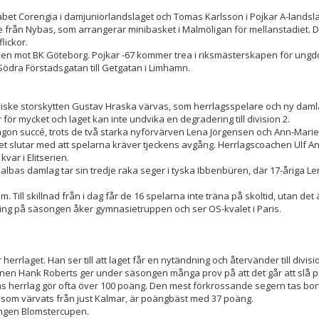
sabet Corengia i damjuniorlandslaget och Tomas Karlsson i Pojkar A-landsla
från Nybas, som arrangerar minibasket i Malmöligan för mellanstadiet. Det
lickor.
alen mot BK Göteborg. Pojkar -67 kommer trea i riksmästerskapen för ungd
 Södra Förstadsgatan till Getgatan i Limhamn.
ckiske storskytten Gustav Hraska värvas, som herrlagsspelare och ny daml
ör mycket och laget kan inte undvika en degradering till division 2.
ågon succé, trots de två starka nyförvärven Lena Jörgensen och Ann-Mari
et slutar med att spelarna kräver tjeckens avgång. Herrlagscoachen Ulf A
var i Elitserien.
Malbas damlag tar sin tredje raka seger i tyska Ibbenbüren, där 17-åriga L
ill skillnad från i dag får de 16 spelarna inte träna på skoltid, utan det 
ning på säsongen åker gymnasietruppen och ser OS-kvalet i Paris.
rlaget. Han ser till att laget får en nytändning och återvänder till divisi
anen Hank Roberts ger under säsongen många prov på att det går att slå p
as herrlag gör ofta över 100 poäng. Den mest förkrossande segern tas bor
 som värvats från just Kalmar, är poängbäst med 37 poäng.
ingen Blomstercupen.