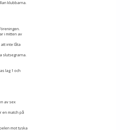
ellan klubbarna.
 föreningen.
r i mitten av
att inte låta
ka slutsegrarna.
as lag 1 och
en av sex
ar en match på
aspelen mot tyska