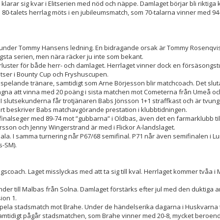
arar sig kvar i Elitserien med nöd och näppe. Damlaget börjar bli riktiga k
h 80-talets herrlag möts i en jubileumsmatch, som 70-talarna vinner med 94-
kval under Tommy Hansens ledning. En bidragande orsak är Tommy Rosenqvis
högsta serien, men nära räcker ju inte som bekant.
örluster för både herr- och damlaget. Herrlaget vinner dock en försäsongst
ser i Bounty Cup och Fryshuscupen.
 spelande tränare, samtidigt som Arne Börjesson blir matchcoach. Det slu
tvungna att vinna med 20 poäng i sista matchen mot Cometerna från Umeå o
 I slutsekunderna får trotjänaren Babs Jönsson 1+1 straffkast och är tvung
t beskriver Babs matchavgörande prestation i klubbtidningen.
 finalseger med 89-74 mot ”gubbarna” i Oldbas, även det en farmarklubb til
son och Jenny Wingerstrand är med i Flickor A-landslaget.
ppsala. I samma turnering når P67/68 semifinal. P71 når även semifinalen i 
s-SM).
coach. Laget misslyckas med att ta sig till kval. Herrlaget kommer tvåa i
nder till Malbas från Solna. Damlaget förstärks efter jul med den duktiga
ion 1.
t spela stadsmatch mot Brahe. Under de händelserika dagarna i Huskvarna 
 Samtidigt pågår stadsmatchen, som Brahe vinner med 20-8, mycket beroen