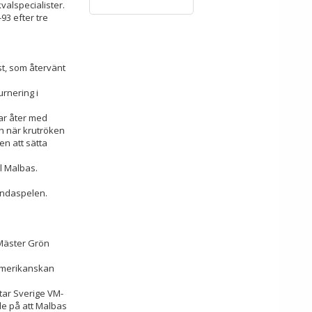
valspecialister.
93 efter tre
t, som återvänt
urnering i
tar åter med
ch när krutröken
en att sätta
l Malbas.
Lundaspelen.
 Mäster Grön
 amerikanskan
tar Sverige VM-
de på att Malbas