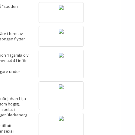
på ”sudden
ärv i form av
songen flyttar
ion 1 (gamla div
 med 44-41 inför
igare under
när Johan Lilja
som högst).
spelat i
aget Blackeberg
ill att
r sexa i