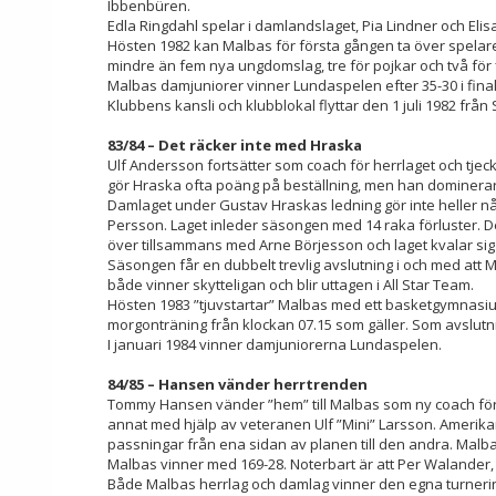
Ibbenbüren.
Edla Ringdahl spelar i damlandslaget, Pia Lindner och Eli
Hösten 1982 kan Malbas för första gången ta över spelare 
mindre än fem nya ungdomslag, tre för pojkar och två för f
Malbas damjuniorer vinner Lundaspelen efter 35-30 i fin
Klubbens kansli och klubblokal flyttar den 1 juli 1982 från
83/84 – Det räcker inte med Hraska
Ulf Andersson fortsätter som coach för herrlaget och tje
gör Hraska ofta poäng på beställning, men han dominerar f
Damlaget under Gustav Hraskas ledning gör inte heller n
Persson. Laget inleder säsongen med 14 raka förluster. D
över tillsammans med Arne Börjesson och laget kvalar sig k
Säsongen får en dubbelt trevlig avslutning i och med att 
både vinner skytteligan och blir uttagen i All Star Team.
Hösten 1983 ”tjuvstartar” Malbas med ett basketgymnasium. T
morgonträning från klockan 07.15 som gäller. Som avslut
I januari 1984 vinner damjuniorerna Lundaspelen.
84/85 – Hansen vänder herrtrenden
Tommy Hansen vänder ”hem” till Malbas som ny coach för her
annat med hjälp av veteranen Ulf ”Mini” Larsson. Amerik
passningar från ena sidan av planen till den andra. Malb
Malbas vinner med 169-28. Noterbart är att Per Walander,
Både Malbas herrlag och damlag vinner den egna turner