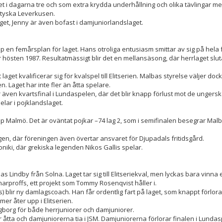
sket i dagarna tre och som extra krydda underhållning och olika tävlingar m
t tyska Leverkusen.
et, Jenny är även bofast i damjuniorlandslaget.
pp en femårsplan för laget. Hans otroliga entusiasm smittar av sig på hela
östen 1987. Resultatmässigt blir det en mellansäsong, där herrlaget sluta
get kvalificerar sig för kvalspel till Elitserien. Malbas styrelse väljer dock 
. Laget har inte fler än åtta spelare.
r även kvartsfinal i Lundaspelen, där det blir knapp förlust mot de ungers
lar i pojklandslaget.
p Malmö. Det är oväntat pojkar –74 lag 2, som i semifinalen besegrar Malb
vägen, där föreningen även övertar ansvaret för Djupadals fritidsgård.
loniki, där grekiska legenden Nikos Gallis spelar.
indby från Solna. Laget tar sig till Elitseriekval, men lyckas bara vinna 
rproffs, ett projekt som Tommy Rosenqvist håller i.
) blir ny damlagscoach. Han får ordentlig fart på laget, som knappt förlor
r åter upp i Elitserien.
gborg för både herrjuniorer och damjuniorer.
lir åtta och damjuniorerna tia i JSM. Damjuniorerna förlorar finalen i Lund