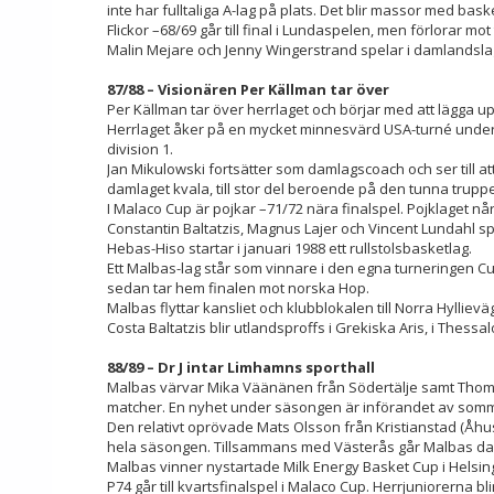
inte har fulltaliga A-lag på plats. Det blir massor med ba
Flickor –68/69 går till final i Lundaspelen, men förlorar mo
Malin Mejare och Jenny Wingerstrand spelar i damlandslag
87/88 – Visionären Per Källman tar över
Per Källman tar över herrlaget och börjar med att lägga u
Herrlaget åker på en mycket minnesvärd USA-turné under h
division 1.
Jan Mikulowski fortsätter som damlagscoach och ser till att la
damlaget kvala, till stor del beroende på den tunna truppen
I Malaco Cup är pojkar –71/72 nära finalspel. Pojklaget nå
Constantin Baltatzis, Magnus Lajer och Vincent Lundahl spe
Hebas-Hiso startar i januari 1988 ett rullstolsbasketlag.
Ett Malbas-lag står som vinnare i den egna turneringen Cu
sedan tar hem finalen mot norska Hop.
Malbas flyttar kansliet och klubblokalen till Norra Hyllie
Costa Baltatzis blir utlandsproffs i Grekiska Aris, i Thessa
88/89 – Dr J intar Limhamns sporthall
Malbas värvar Mika Väänänen från Södertälje samt Thomas L
matcher. En nyhet under säsongen är införandet av somma
Den relativt oprövade Mats Olsson från Kristianstad (Åhus
hela säsongen. Tillsammans med Västerås går Malbas dame
Malbas vinner nystartade Milk Energy Basket Cup i Helsin
P74 går till kvartsfinalspel i Malaco Cup. Herrjuniorerna b