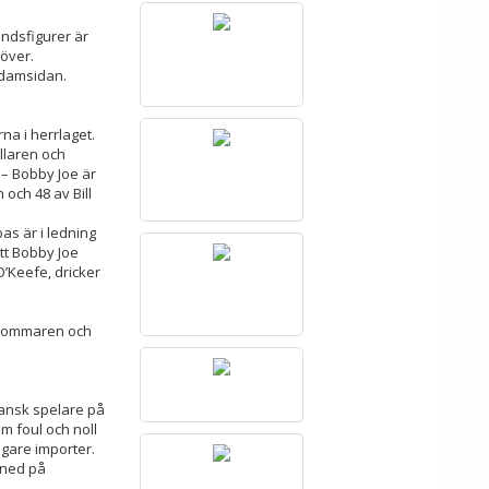
ndsfigurer är
över.
 damsidan.
a i herrlaget.
llaren och
 – Bobby Joe är
och 48 av Bill
s är i ledning
tt Bobby Joe
O’Keefe, dricker
e sommaren och
kansk spelare på
em foul och noll
igare importer.
a ned på