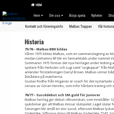
HEM
Hem
Om oss
Börja spela
Nyheter
Sh
Kontakt och föreningsinfo
Malbas Trappan
Vår histori
Historia
75/76 – Malbas BBK bildas
Våren 1975 bildas Malbas, som en sammanslagning av Ma
medan Limhamns BF blir en farmarklubb under namnet V
Sommaren 1975 formas det nya herrlaget under ledning av 
spelare från Herkules och Lugi samt ”ungtuppar” från Ma
anländer förstärkningen Darryl Brown. Malbas vinner både 
åskådare på matcherna.
Gustav Rodhe från Höganäs är coach för det nystartade d
senare av Göran Henriks, som inför hårdare träning och st
76/77 – Succédebut och SM-guld för juniorer
Malbas herrlag gör debut i Allsvenskan, som innehåller 12 
sjukdomar gör att Malbas missar slutspelet. Laget slutar 
Säsongen blir ändå en stor succé, eftersom Malbas lyckas t
Södertälje. Siffrorna skrivs till Malbas-Södertälje 77-81, S