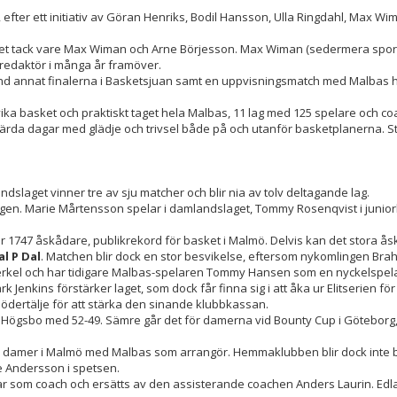
fter ett initiativ av Göran Henriks, Bodil Hansson, Ulla Ringdahl, Max Wi
ket tack vare Max Wiman och Arne Börjesson. Max Wiman (sedermera sport
redaktör i många år framöver.
d annat finalerna i Basketsjuan samt en uppvisningsmatch med Malbas he
ika basket och praktiskt taget hela Malbas, 11 lag med 125 spelare och coac
svärda dagar med glädje och trivsel både på och utanför basketplanerna.
slaget vinner tre av sju matcher och blir nia av tolv deltagande lag.
ngen. Marie Mårtensson spelar i damlandslaget, Tommy Rosenqvist i junio
r 1747 åskådare, publikrekord för basket i Malmö. Delvis kan det stora å
al P Dal
. Matchen blir dock en stor besvikelse, eftersom nykomlingen Bra
Herkel och har tidigare Malbas-spelaren Tommy Hansen som en nyckelspel
enkins förstärker laget, som dock får finna sig i att åka ur Elitserien för
Södertälje för att stärka den sinande klubbkassan.
 Högsbo med 52-49. Sämre går det för damerna vid Bounty Cup i Göteborg,
ör damer i Malmö med Malbas som arrangör. Hemmaklubben blir dock inte b
e Andersson i spetsen.
ar som coach och ersätts av den assisterande coachen Anders Laurin. Edl