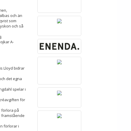
ien,
Malbas och än
nqvist som
syskon och så
g.
ojkar A-
s Lloyd bidrar
och det egna
ngdahl spelar i
tréavgiften för
 förlora på
er framstående
 förlorar i