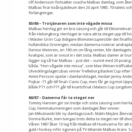
Ulf Andersson fortsätter coacha Malbas damlag, som åter kl
Malbas firar tioårsjubileum den 20 april 1985. 70-talets oc
förlängningar.
85/86 – Trotjänaren som inte vågade missa
Malbas herrlag gör en bra säsong och går till Elitserie
från Helsingborg. Herrlaget är nära att ta steget upp till 
I Mäster Grön Cup (tidigare Blomstercupen) blir det finalf
holländska Groningen, medan damerna noterar andraplat
Denise Weinreis, en 190 cm cm lång center, blir damlagets
kvalspel, som är ovisst in i det sista. Malbas damer är 
lägger sig så har Malbas – just det – vunnit med 20 poäng.
båda. ”Hon vågade inte missa”, som Max Wiman träffsäker
Utvecklingslaget Libas vinner Trelleborg Basket Cup efter
Ammi Persson spelar i damlandslaget, medan Jenny Anders
Pojkar -71 går till final i Casio Cup, men får ge sig mot U
Både P71 och F71 går till kvartsfinal i Malaco Cup (ungdom
86/87 – Damerna får ta steget ner
Tommy Hansen gör sin tredje och sista säsong som herrlags
Cup, hemmaturneringen som damlaget åter vinner.
Jan Mikulowski blir ny damlagscoach. Malin Mejàre återvä
Donna Burke, men tvingas trots detta ta steget ner till divis
Våren 1987 åker 13 lag från Malbas till Huskvarna för at
guld i hockey inför ögonen på TV-tittande Malbas-lirare.