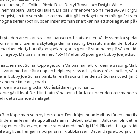
 Hudson, Bill Collins, Richie Blue, Darryl Brown, och Dwight White.
hemmaplan i Baltiska Hallen. Malbas vinner över Solna med 96-69. Förgru
nqvist, en trio som skulle komma att ingå herrlaget under många år fram
högsta serien) och klubben inser att man snart kan ha ett storlag även på
ll bryta den amerikanska dominansen och satsar mer på de svenska spelarn
, som vinner Elitseriens skytteliga denna säsong. Dessutom anländer bolltro
atcher. Aldrig har någon spelare gjort sig ett så stort namn på så kort tid
 Hageby, Malbas vinner med 155-117 efter 50 poäng av Bobby Joe Jackson 
matchen mot Solna, topplaget som Malbas har lätt för denna säsong. Malba
 svarar med att sätta upp en helplanspress och lyckas erövra bollen, så a
serar Bobby Joe Solnas bänk, tar en flaska ur handen på Solnas coach Jim 
e another time out, coach!”.
er denna säsong lockar 600 åskådare i genomsnitt.
 inte gå till kval. Det blir till att träna ännu hårdare under den kommand
ed i det satsande damlaget.
en Bob Kopelman som ny herrcoach. Det dröjer innan Malbas får en ameri
nderman lever inte upp till sitt namn. I debutmatchen i Baltiskan blir det f
g under säsongen, men är ytterst medelmåttig i förhållande till lagets tid
 hålla sig kvar. Pengarna börjar sina i klubbkassan. Det är dags att börja dr