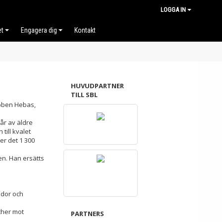
LOGGA IN
et
Engagera dig
Kontakt
HUVUDPARTNER
TILL SBL
bben Hebas,
år av äldre
ill kvalet
er det 1 300
en. Han ersätts
ador och
cher mot
PARTNERS