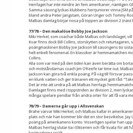
Herrlaget har inte mindre än fem amerikaner, nämligen Glen
Samma säsong lyckas klubbens herrjuniorer vinna JSM på 
bland andra Peter Jangstam, Göran Unger och Tommy Rose
Malbas damlag börjar nosa på toppen av division 2 (näst 
77/78 – Den makalöse Bobby Joe Jackson
Miki Herkel, som coachar både Malbas och landslaget, vi
Kvar finns dock Bill Collins, storskytten och returtagaren
poängmaskinen Bobby Joe Jackson till säsongens tio sista m
helt enkelt fenomenal. En klassiker är hemmamatchen mot
Collins.
Alla som var med på den tiden kan även berätta om borta
och motståndarnas coach Jim O’Keefe tar time out. Malbas
Jackson kan göra två enkla poäng. På väg till försvar pas
en klunk vatten och ger tränaren ett mycket gott råd: ”Tak
Det är inte att undra på att Malbas herrlags hemmamatch
Damlaget finns med i toppstriden av division 2, men lyckas
många spelare pendlar från andra orter för att få vara m
78/79 – Damerna går upp i Allsvenskan
Brahe värvar Miki Herkel, och Malbas kallar in amerikan
plats och när han kommer blir det en stor besvikelse. Jay U
poäng på amerikanens konto. Visserligen spelar han upp si
Malbas herrlag slutar tia i Elitserien och får kvala för att
kostnaderna rejält.