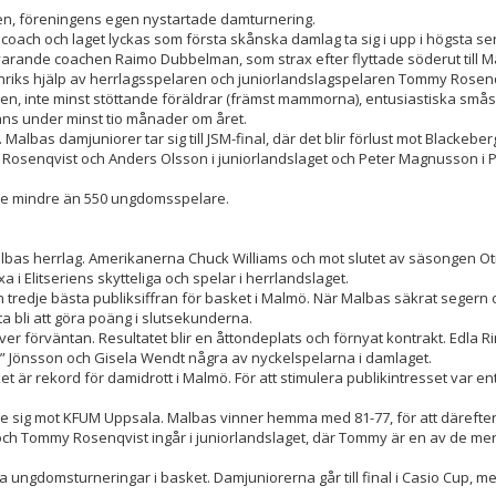
en, föreningens egen nystartade damturnering.
coach och laget lyckas som första skånska damlag ta sig i upp i högsta ser
dåvarande coachen Raimo Dubbelman, som strax efter flyttade söderut till 
 Henriks hjälp av herrlagsspelaren och juniorlandslagspelaren Tommy Rose
en, inte minst stöttande föräldrar (främst mammorna), entusiastiska små
mans under minst tio månader om året.
 Malbas damjuniorer tar sig till JSM-final, där det blir förlust mot Blackeber
y Rosenqvist och Anders Olsson i juniorlandslaget och Peter Magnusson i P
inte mindre än 550 ungdomsspelare.
bas herrlag. Amerikanerna Chuck Williams och mot slutet av säsongen Oti
xa i Elitseriens skytteliga och spelar i herrlandslaget.
tredje bästa publiksiffran för basket i Malmö. När Malbas säkrat segern 
ta bli att göra poäng i slutsekunderna.
er förväntan. Resultatet blir en åttondeplats och förnyat kontrakt. Edla Ri
s” Jönsson och Gisela Wendt några av nyckelspelarna i damlaget.
 är rekord för damidrott i Malmö. För att stimulera publikintresset var en
r ge sig mot KFUM Uppsala. Malbas vinner hemma med 81-77, för att därefter
ch Tommy Rosenqvist ingår i juniorlandslaget, där Tommy är en av de m
ungdomsturneringar i basket. Damjuniorerna går till final i Casio Cup, men