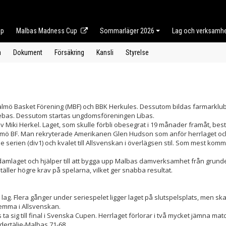
op
Malbas Madness Cup
Sommarläger 2026
Lag och verksamh
a
Dokument
Försäkring
Kansli
Styrelse
lmö Basket Förening (MBF) och BBK Herkules. Dessutom bildas farmarklu
ebas. Dessutom startas ungdomsföreningen Libas.
Miki Herkel. Laget, som skulle förbli obesegrat i 19 månader framåt, best
lmö BF. Man rekryterade Amerikanen Glen Hudson som anför herrlaget och t
serien (div1) och kvalet till Allsvenskan i överlägsen stil. Som mest komm
amlaget och hjälper till att bygga upp Malbas damverksamhet från grund
äller högre krav på spelarna, vilket ger snabba resultat.
lag. Flera gånger under seriespelet ligger laget på slutspelsplats, men sk
femma i Allsvenskan.
a sig till final i Svenska Cupen. Herrlaget förlorar i två mycket jämna mat
ödertälje-Malbas 71-68.