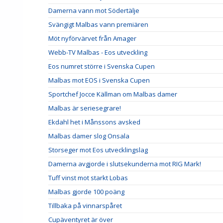
Damerna vann mot Södertälje
Svängigt Malbas vann premiären
Möt nyförvärvet från Amager
Webb-TV Malbas - Eos utveckling
Eos numret större i Svenska Cupen
Malbas mot EOS i Svenska Cupen
Sportchef Jocce Källman om Malbas damer
Malbas är seriesegrare!
Ekdahl het i Månssons avsked
Malbas damer slog Onsala
Storseger mot Eos utvecklingslag
Damerna avgjorde i slutsekunderna mot RIG Mark!
Tuff vinst mot starkt Lobas
Malbas gjorde 100 poäng
Tillbaka på vinnarspåret
Cupäventyret är över