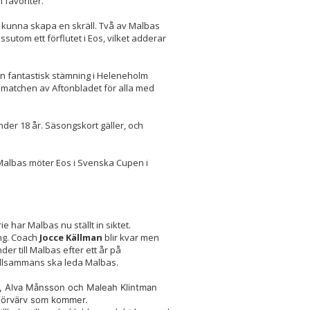
 favoriter.
 kunna skapa en skräll. Två av Malbas
sutom ett förflutet i Eos, vilket adderar
en fantastisk stämning i Heleneholm
s matchen av Aftonbladet för alla med
der 18 år. Säsongskort gäller, och
 Malbas möter Eos i Svenska Cupen i
 har Malbas nu ställt in siktet.
ong. Coach
J
occe Källman
blir kvar men
der till Malbas efter ett år på
illsammans ska leda Malbas.
la), Alva Månsson och Maleah Klintman
yförvärv som kommer.