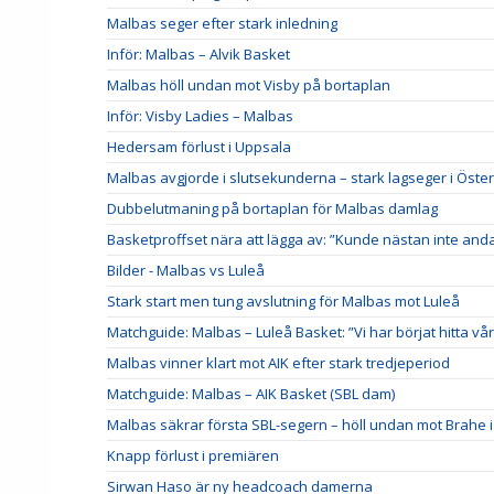
Malbas seger efter stark inledning
Inför: Malbas – Alvik Basket
Malbas höll undan mot Visby på bortaplan
Inför: Visby Ladies – Malbas
Hedersam förlust i Uppsala
Malbas avgjorde i slutsekunderna – stark lagseger i Öste
Dubbelutmaning på bortaplan för Malbas damlag
Basketproffset nära att lägga av: ”Kunde nästan inte and
Bilder - Malbas vs Luleå
Stark start men tung avslutning för Malbas mot Luleå
Matchguide: Malbas – Luleå Basket: ”Vi har börjat hitta vår 
Malbas vinner klart mot AIK efter stark tredjeperiod
Matchguide: Malbas – AIK Basket (SBL dam)
Malbas säkrar första SBL-segern – höll undan mot Brahe i
Knapp förlust i premiären
Sirwan Haso är ny headcoach damerna