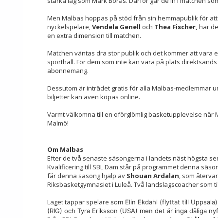
starka lag som Mark Borås. Därför går de in i matchen som
Men Malbas hoppas på stöd från sin hemmapublik för att
nyckelspelare,
Vendela Genell
och
Thea Fischer,
har des
en extra dimension till matchen.
Matchen väntas dra stor publik och det kommer att vara 
sporthall. För dem som inte kan vara på plats direktsänd
abonnemang.
Dessutom är inträdet gratis för alla Malbas-medlemmar un
biljetter kan även köpas online.
Varmt välkomna till en oförglömlig basketupplevelse när
Malmö!
Om Malbas
Efter de två senaste säsongerna i landets näst högsta serie
Kvalificering till SBL Dam står på programmet denna säs
får denna säsong hjälp av
Shouan Ardalan
, som återvän
Riksbasketgymnasiet i Luleå. Två landslagscoacher som t
Laget tappar spelare
som Elin Ekdahl (flyttat till Uppsa
(RIG) och Tyra Eriksson (USA) men det är inga dåliga n