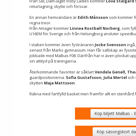
Från SBL Dam-laget Visby Ladies kommer
Lova Stålgard
returtagning, skytte och försvar.
En annan hemvändare är
Edith Månsson
som kommer frå
regna treor.
Från Amager kommer
Linnea Rostbøll Norberg
, som fy
U16EM för Sverige och från Helsingborg ansluter speedk
I staben kommer även fystränaren
Jocke Svensson
ingå,
senast från Marks gymnasium. Han får sällskap av fysio
jobbade med Malbas F08. Därifrån har vi även plockat up
sin attityd på träningarna.
Återkommande favoriter är såklart
Vendela Genell,
Thea
guardpositionerna.
Sofia Gustafsson, Julia Mertel
och
skytten
Maja Mattsson
.
Räkna med fartfylld basket men framför allt en stenhård f
Köp biljett Malbas -
Köp säsongskort 