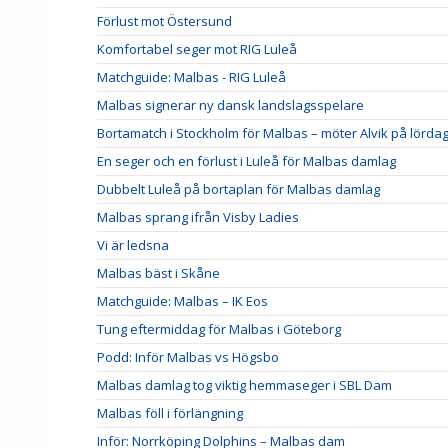
Förlust mot Östersund
Komfortabel seger mot RIG Luleå
Matchguide: Malbas - RIG Luleå
Malbas signerar ny dansk landslagsspelare
Bortamatch i Stockholm för Malbas – möter Alvik på lörda
En seger och en förlust i Luleå för Malbas damlag
Dubbelt Luleå på bortaplan för Malbas damlag
Malbas sprang ifrån Visby Ladies
Vi är ledsna
Malbas bäst i Skåne
Matchguide: Malbas – IK Eos
Tung eftermiddag för Malbas i Göteborg
Podd: Inför Malbas vs Högsbo
Malbas damlag tog viktig hemmaseger i SBL Dam
Malbas föll i förlängning
Inför: Norrköping Dolphins – Malbas dam