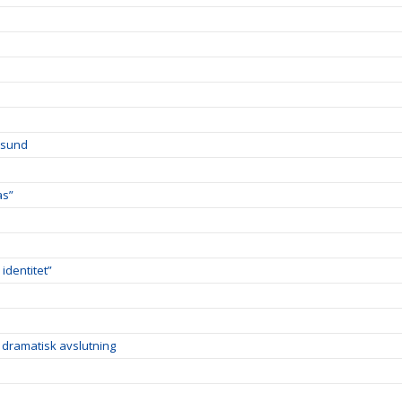
rsund
as”
identitet”
 dramatisk avslutning