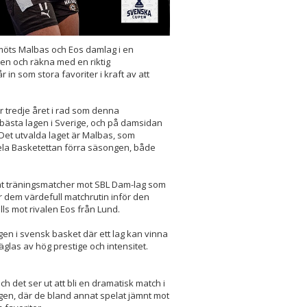
 möts Malbas och Eos damlag i en
en och räkna med en riktig
in som stora favoriter i kraft av att
r tredje året i rad som denna
t bästa lagen i Sverige, och på damsidan
. Det utvalda laget är Malbas, som
hela Basketettan förra säsongen, både
at träningsmatcher mot SBL Dam-lag som
r dem värdefull matchrutin inför den
s mot rivalen Eos från Lund.
en i svensk basket där ett lag kan vinna
räglas av hög prestige och intensitet.
h det ser ut att bli en dramatisk match i
en, där de bland annat spelat jämnt mot