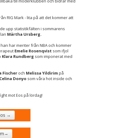
tillbaka till moderklubben och bidrar med
n RIG Mark - lita på att det kommer att
llde upp statistikfälten i sommarens
ulan
Märtha Ursberg.
 han har meriter från NBA och kommer
terapeut
Emelie Rosenqvist
som ifjol
p
Klara Rundberg
som imponerat med
 Fischer
och
Melissa Yildirim
på
Celina Donyo
som våra hot inside och
ight mot Eos på lördag!
 Eos →
dam→