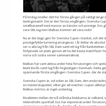
På lördag smäller det! För första gången på väldigt länge
tävlingsmatch. Det är den första omgången i Svenska Cup
smällkaramell med massor av känslor och prestige. Eos går 
vara SBL-lag men Malbas kommer att vara redo!
Nu är det dags igen för Svenska Cupen i basket, och det ä
prestigefyllda turnering arrangeras. I år deltar de absolu
ser vi alla lag från SBL Dam samt ett lag från Basketettan
förtjänade sin plats genom att ha det bästa matchfacit i 
norra och södra serien sammanräknat.
Malbas har varit aktiva under hela försäsongen och spel
Mark Borås samt lag från högstaligan i Danmark. Detta ge
spännande första omgången i Svenska Cupen, där de ställ
Svenska Cupen är, vid sidan av SBL Dam, den enda tävling
en mästerskapstitel, vilket gör att matcher i cupen alltid p
Malbas mot Eos är inget undantag.
Rivaliteten mellan de två skånska klubbarna är välkänd, oc
Heleneholm sporthall. Eos har imponerat under försäsong