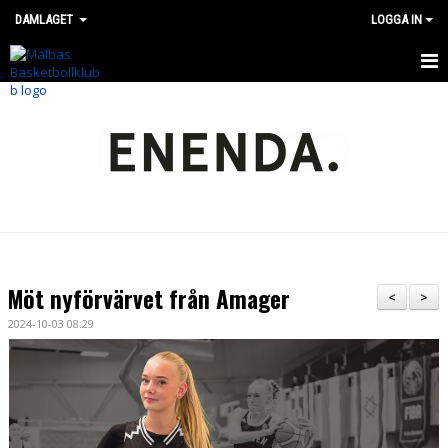
DAMLAGET
LOGGA IN
HEM
TRUPPEN
NYHETER
MATCHER
SBL DAM-PLAY
Möt nyförvärvet från Amager
<
>
PRESSKONTAKT
2024-10-03 08:29
BILJETTER
STATISTIK SBL DAM