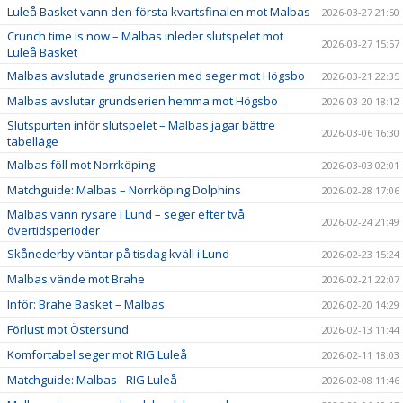
Luleå Basket vann den första kvartsfinalen mot Malbas
2026-03-27 21:50
Crunch time is now – Malbas inleder slutspelet mot
2026-03-27 15:57
Luleå Basket
Malbas avslutade grundserien med seger mot Högsbo
2026-03-21 22:35
Malbas avslutar grundserien hemma mot Högsbo
2026-03-20 18:12
Slutspurten inför slutspelet – Malbas jagar bättre
2026-03-06 16:30
tabelläge
Malbas föll mot Norrköping
2026-03-03 02:01
Matchguide: Malbas – Norrköping Dolphins
2026-02-28 17:06
Malbas vann rysare i Lund – seger efter två
2026-02-24 21:49
övertidsperioder
Skånederby väntar på tisdag kväll i Lund
2026-02-23 15:24
Malbas vände mot Brahe
2026-02-21 22:07
Inför: Brahe Basket – Malbas
2026-02-20 14:29
Förlust mot Östersund
2026-02-13 11:44
Komfortabel seger mot RIG Luleå
2026-02-11 18:03
Matchguide: Malbas - RIG Luleå
2026-02-08 11:46