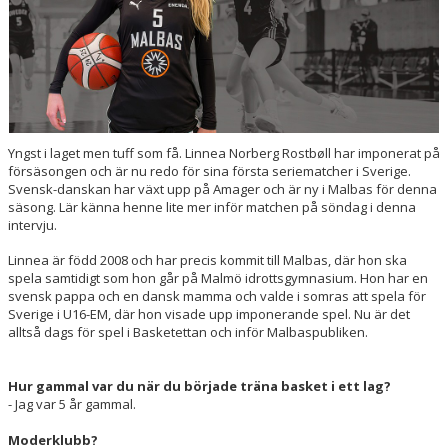
Yngst i laget men tuff som få. Linnea Norberg Rostbøll har imponerat på
försäsongen och är nu redo för sina första seriematcher i Sverige.
Svensk-danskan har växt upp på Amager och är ny i Malbas för denna
säsong. Lär känna henne lite mer inför matchen på söndag i denna
intervju.
Linnea är född 2008 och har precis kommit till Malbas, där hon ska
spela samtidigt som hon går på Malmö idrottsgymnasium. Hon har en
svensk pappa och en dansk mamma och valde i somras att spela för
Sverige i U16-EM, där hon visade upp imponerande spel. Nu är det
alltså dags för spel i Basketettan och inför Malbaspubliken.
Hur gammal var du när du började träna basket i ett lag?
- Jag var 5 år gammal.
Moderklubb?