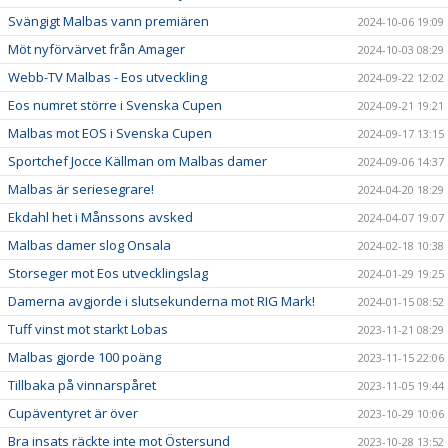
Svängigt Malbas vann premiären
2024-10-06 19:09
Möt nyförvärvet från Amager
2024-10-03 08:29
Webb-TV Malbas - Eos utveckling
2024-09-22 12:02
Eos numret större i Svenska Cupen
2024-09-21 19:21
Malbas mot EOS i Svenska Cupen
2024-09-17 13:15
Sportchef Jocce Källman om Malbas damer
2024-09-06 14:37
Malbas är seriesegrare!
2024-04-20 18:29
Ekdahl het i Månssons avsked
2024-04-07 19:07
Malbas damer slog Onsala
2024-02-18 10:38
Storseger mot Eos utvecklingslag
2024-01-29 19:25
Damerna avgjorde i slutsekunderna mot RIG Mark!
2024-01-15 08:52
Tuff vinst mot starkt Lobas
2023-11-21 08:29
Malbas gjorde 100 poäng
2023-11-15 22:06
Tillbaka på vinnarspåret
2023-11-05 19:44
Cupäventyret är över
2023-10-29 10:06
Bra insats räckte inte mot Östersund
2023-10-28 13:52