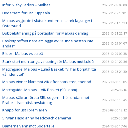
Inför: Visby Ladies – Malbas
2025-11-08 08:00
Hedersam förlust i Uppsala
2025-11-02 17:01
Malbas avgjorde i slutsekunderna – stark lagseger i
2025-11-01 17:23
Östersund
Dubbelutmaning på bortaplan för Malbas damlag
2025-10-31 22:17
Basketproffset nära att lägga av: ”Kunde nästan inte
2025-10-29 01:07
andas”
Bilder - Malbas vs Luleå
2025-10-29 00:38
Stark start men tung avslutning för Malbas mot Luleå
2025-10-24 22:36
Matchguide: Malbas – Luleå Basket: ”Vi har börjat hitta
2025-10-23 21:30
vår identitet”
Malbas vinner klart mot AIK efter stark tredjeperiod
2025-10-18 18:05
Matchguide: Malbas – AIK Basket (SBL dam)
2025-10-16
Malbas säkrar första SBL-segern – höll undan mot
2025-10-13 18:45
Brahe i dramatisk avslutning
Knapp förlust i premiären
2025-09-30 12:12
Sirwan Haso är ny headcoach damerna
2025-05-28
Damerna vann mot Södertälje
2024-10-20 17:46