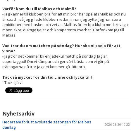
Varför kom du till Malbas och Malmö?
- Jag känner till klubben bra för att min bror har spelat i Malbas och nu
är coach, så jag gillade klubben redan innan jag bytte. Jag har stora
ambitioner med basket och vet att Malbas är en bra klubb med trevliga
människor, duktiga tjejer och kompetenta coacher. Därför kom jag till
Malbas.
Vad tror du om matchen på söndag? Hur ska ni spela för att
vinna?
- Jag tror det kommer bli en jättekul match på söndag! Jag är
supertaggad! Om vi kämpar och ger vårt bästa som vi gör på
träningarna då tror jag det kommer gå jättebra.
Tack så mycket för din tid LInne och lycka till!
- Tack själv!
Nyhetsarkiv
Hedersam förlust avslutade säsongen för Malbas
2026-03-30 10:22
damlag