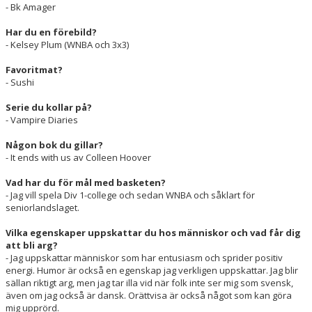
- Bk Amager
Har du en förebild?
- Kelsey Plum (WNBA och 3x3)
Favoritmat?
- Sushi
Serie du kollar på?
- Vampire Diaries
Någon bok du gillar?
- It ends with us av Colleen Hoover
Vad har du för mål med basketen?
- Jag vill spela Div 1-college och sedan WNBA och såklart för
seniorlandslaget.
Vilka egenskaper uppskattar du hos människor och vad får dig
att bli arg?
- Jag uppskattar människor som har entusiasm och sprider positiv
energi. Humor är också en egenskap jag verkligen uppskattar. Jag blir
sällan riktigt arg, men jag tar illa vid när folk inte ser mig som svensk,
även om jag också är dansk. Orättvisa är också något som kan göra
mig upprörd.