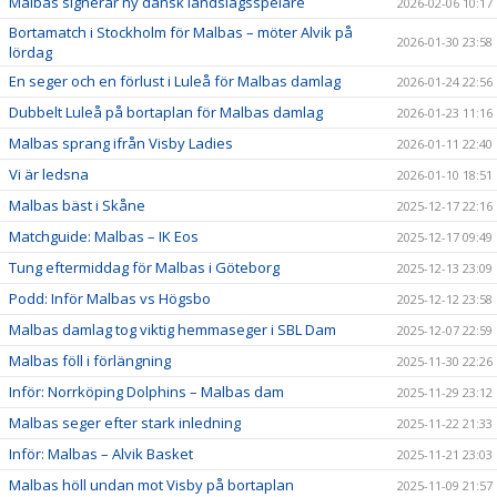
Malbas signerar ny dansk landslagsspelare
2026-02-06 10:17
Bortamatch i Stockholm för Malbas – möter Alvik på
2026-01-30 23:58
lördag
En seger och en förlust i Luleå för Malbas damlag
2026-01-24 22:56
Dubbelt Luleå på bortaplan för Malbas damlag
2026-01-23 11:16
Malbas sprang ifrån Visby Ladies
2026-01-11 22:40
Vi är ledsna
2026-01-10 18:51
Malbas bäst i Skåne
2025-12-17 22:16
Matchguide: Malbas – IK Eos
2025-12-17 09:49
Tung eftermiddag för Malbas i Göteborg
2025-12-13 23:09
Podd: Inför Malbas vs Högsbo
2025-12-12 23:58
Malbas damlag tog viktig hemmaseger i SBL Dam
2025-12-07 22:59
Malbas föll i förlängning
2025-11-30 22:26
Inför: Norrköping Dolphins – Malbas dam
2025-11-29 23:12
Malbas seger efter stark inledning
2025-11-22 21:33
Inför: Malbas – Alvik Basket
2025-11-21 23:03
Malbas höll undan mot Visby på bortaplan
2025-11-09 21:57