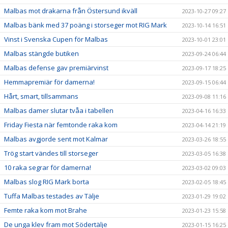
Malbas mot drakarna från Östersund ikväll
2023-10-27 09:27
Malbas bänk med 37 poäng i storseger mot RIG Mark
2023-10-14 16:51
Vinst i Svenska Cupen för Malbas
2023-10-01 23:01
Malbas stängde butiken
2023-09-24 06:44
Malbas defense gav premiärvinst
2023-09-17 18:25
Hemmapremiär för damerna!
2023-09-15 06:44
Hårt, smart, tillsammans
2023-09-08 11:16
Malbas damer slutar tvåa i tabellen
2023-04-16 16:33
Friday Fiesta när femtonde raka kom
2023-04-14 21:19
Malbas avgjorde sent mot Kalmar
2023-03-26 18:55
Trög start vändes till storseger
2023-03-05 16:38
10 raka segrar för damerna!
2023-03-02 09:03
Malbas slog RIG Mark borta
2023-02-05 18:45
Tuffa Malbas testades av Tälje
2023-01-29 19:02
Femte raka kom mot Brahe
2023-01-23 15:58
De unga klev fram mot Södertälje
2023-01-15 16:25