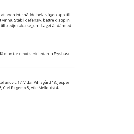
tationen inte nådde hela vägen upp till
t vinna. Stabil defensiv, bättre disciplin
 till tredje raka segern. Laget är därmed
 då man tar emot serieledarna Fryshuset
tefanovic 17, Vidar Pihlsgård 13, Jesper
Carl Birgemo 5, Atle Mellquist 4.