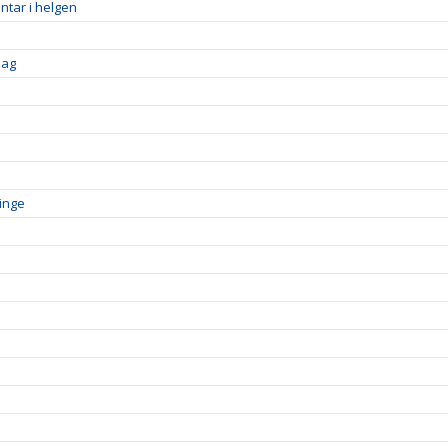
ntar i helgen
dag
inge