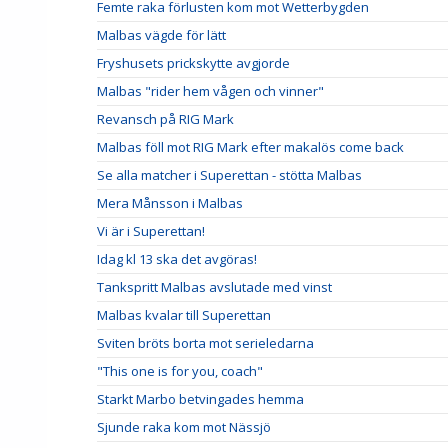
Femte raka förlusten kom mot Wetterbygden
Malbas vägde för lätt
Fryshusets prickskytte avgjorde
Malbas "rider hem vågen och vinner"
Revansch på RIG Mark
Malbas föll mot RIG Mark efter makalös come back
Se alla matcher i Superettan - stötta Malbas
Mera Månsson i Malbas
Vi är i Superettan!
Idag kl 13 ska det avgöras!
Tankspritt Malbas avslutade med vinst
Malbas kvalar till Superettan
Sviten bröts borta mot serieledarna
"This one is for you, coach"
Starkt Marbo betvingades hemma
Sjunde raka kom mot Nässjö