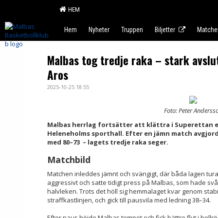
HEM
Hem
Nyheter
Truppen
Biljetter
Matche
Malbas tog tredje raka – stark avsl
Aros
2025-10-25 18:55
Foto: Peter Anderss
Malbas herrlag fortsätter att klättra i Superettan 
Heleneholms sporthall. Efter en jämn match avgjor
med 80–73 – lagets tredje raka seger.
Matchbild
Matchen inleddes jämnt och svängigt, där båda lagen turad
aggressivt och satte tidigt press på Malbas, som hade svårt 
halvleken. Trots det höll sig hemmalaget kvar genom stabi
straffkastlinjen, och gick till pausvila med ledning 38–34.
Efter paus höjde Malbas tempot och fick bättre flyt i boll