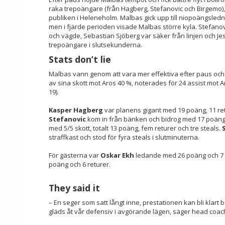
raka trepoängare (från Hagberg, Stefanovic och Birgemo),
publiken i Heleneholm. Malbas gick upp till niopoängsled
men i fjärde perioden visade Malbas större kyla. Stefanov
och vägde, Sebastian Sjöberg var säker från linjen och 
trepoängare i slutsekunderna.
Stats don’t lie
Malbas vann genom att vara mer effektiva efter paus och 
av sina skott mot Aros 40 %, noterades för 24 assist mot 
19).
Kasper Hagberg
var planens gigant med 19 poäng, 11 ret
Stefanovic
kom in från bänken och bidrog med 17 poän
med
5/5 skott, totalt 13 poäng, fem returer och tre steals.
straffkast och stod för fyra steals i slutminuterna.
För gästerna var
Oskar Ekh
ledande med 26 poäng och 7 r
poäng och 6 returer.
They said it
– En seger som satt långt inne, prestationen kan bli klart 
gläds åt vår defensiv i avgörande lägen, säger head coa