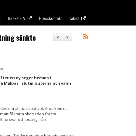
r
Basket-TV
Presskontakt
Tabell
utning sänkte
<
>
on
efter en ny seger hemma i
de Malbas i slutminuterna och vann
es om att ha initiativet. Aros kom ut
att få i sina skott i den första
lt försvar och poäng från
rörelsen. Tredje perioden började med tre