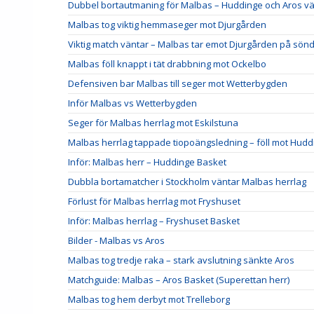
Dubbel bortautmaning för Malbas – Huddinge och Aros vä
Malbas tog viktig hemmaseger mot Djurgården
Viktig match väntar – Malbas tar emot Djurgården på sön
Malbas föll knappt i tät drabbning mot Ockelbo
Defensiven bar Malbas till seger mot Wetterbygden
Inför Malbas vs Wetterbygden
Seger för Malbas herrlag mot Eskilstuna
Malbas herrlag tappade tiopoängsledning – föll mot Hudd
Inför: Malbas herr – Huddinge Basket
Dubbla bortamatcher i Stockholm väntar Malbas herrlag
Förlust för Malbas herrlag mot Fryshuset
Inför: Malbas herrlag – Fryshuset Basket
Bilder - Malbas vs Aros
Malbas tog tredje raka – stark avslutning sänkte Aros
Matchguide: Malbas – Aros Basket (Superettan herr)
Malbas tog hem derbyt mot Trelleborg