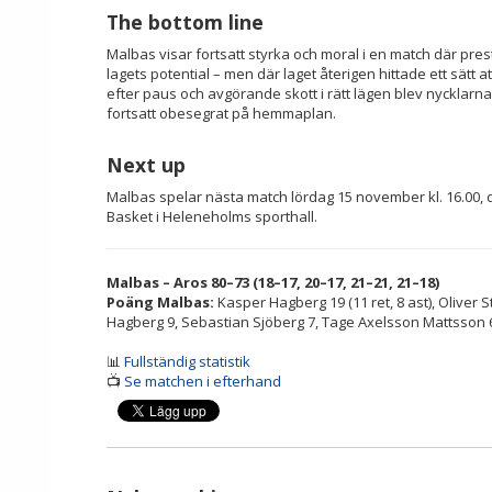
The bottom line
Malbas visar fortsatt styrka och moral i en match där pres
lagets potential – men där laget återigen hittade ett sätt at
efter paus och avgörande skott i rätt lägen blev nycklarna
fortsatt obesegrat på hemmaplan.
Next up
Malbas spelar nästa match lördag 15 november kl. 16.00,
Basket i Heleneholms sporthall.
Malbas – Aros 80–73 (18–17, 20–17, 21–21, 21–18)
Poäng Malbas:
Kasper Hagberg 19 (11 ret, 8 ast), Oliver S
Hagberg 9, Sebastian Sjöberg 7, Tage Axelsson Mattsson 6, 
📊
Fullständig statistik
📺
Se matchen i efterhand