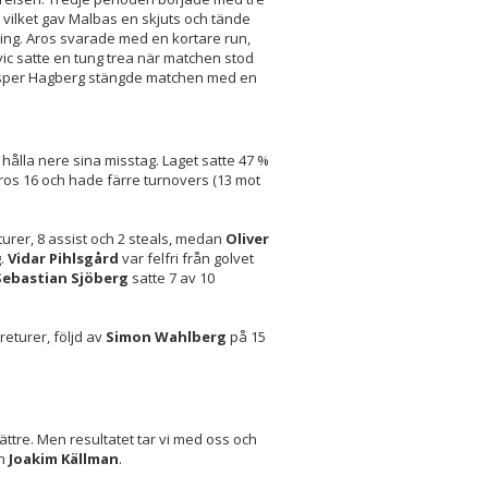
 vilket gav Malbas en skjuts och tände
ning. Aros svarade med en kortare run,
ic satte en tung trea när matchen stod
Jesper Hagberg stängde matchen med en
hålla nere sina misstag. Laget satte 47 %
Aros 16 och hade färre turnovers (13 mot
urer, 8 assist och 2 steals, medan
Oliver
g.
Vidar Pihlsgård
var felfri från golvet
Sebastian Sjöberg
satte 7 av 10
eturer, följd av
Simon Wahlberg
på 15
bättre. Men resultatet tar vi med oss och
ch
Joakim Källman
.