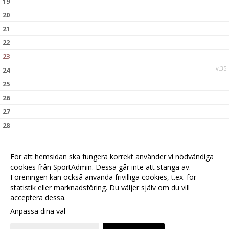
19
20
21
22
23
v.35
24
25
26
27
28
29
30
För att hemsidan ska fungera korrekt använder vi nödvändiga
v.36
31
cookies från SportAdmin. Dessa går inte att stänga av.
Föreningen kan också använda frivilliga cookies, t.ex. för
statistik eller marknadsföring. Du väljer själv om du vill
acceptera dessa.
Anpassa dina val
Cookie-
Gå till