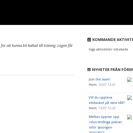
KOMMANDE AKTIVIT
ör att kunna bli kallad till träning. Lagen får
Inga aktiviteter inbokade
NYHETER FRÅN FÖRE
Join the team
Hem
,
16/07 13:01
Vill du uppleva
elitbasket på nära håll?
Hem
,
13/07 10:26
Malbas öppnar upp
rekordmånga platser
inför säsongen
2026/2027