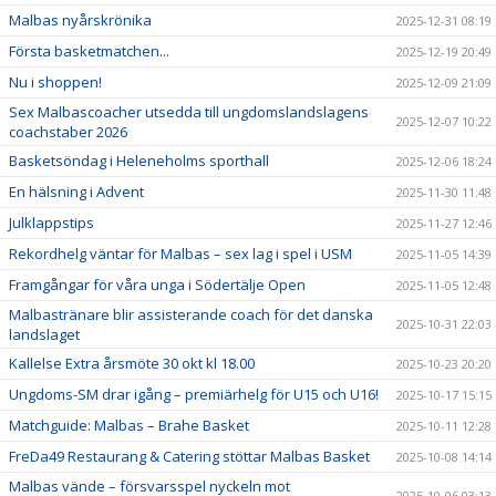
Malbas nyårskrönika
2025-12-31 08:19
Första basketmatchen...
2025-12-19 20:49
Nu i shoppen!
2025-12-09 21:09
Sex Malbascoacher utsedda till ungdomslandslagens
2025-12-07 10:22
coachstaber 2026
Basketsöndag i Heleneholms sporthall
2025-12-06 18:24
En hälsning i Advent
2025-11-30 11:48
Julklappstips
2025-11-27 12:46
Rekordhelg väntar för Malbas – sex lag i spel i USM
2025-11-05 14:39
Framgångar för våra unga i Södertälje Open
2025-11-05 12:48
Malbastränare blir assisterande coach för det danska
2025-10-31 22:03
landslaget
Kallelse Extra årsmöte 30 okt kl 18.00
2025-10-23 20:20
Ungdoms-SM drar igång – premiärhelg för U15 och U16!
2025-10-17 15:15
Matchguide: Malbas – Brahe Basket
2025-10-11 12:28
FreDa49 Restaurang & Catering stöttar Malbas Basket
2025-10-08 14:14
Malbas vände – försvarsspel nyckeln mot
2025-10-06 03:13