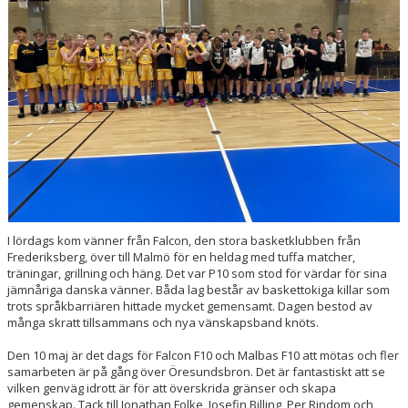
ENGAGERA DIG
KONTAKT
I lördags kom vänner från Falcon, den stora basketklubben från
Frederiksberg, över till Malmö för en heldag med tuffa matcher,
träningar, grillning och häng. Det var P10 som stod för värdar för sina
jämnåriga danska vänner. Båda lag består av baskettokiga killar som
trots språkbarriären hittade mycket gemensamt. Dagen bestod av
många skratt tillsammans och nya vänskapsband knöts.
Den 10 maj är det dags för Falcon F10 och Malbas F10 att mötas och fler
samarbeten är på gång över Öresundsbron. Det är fantastiskt att se
vilken genväg idrott är för att överskrida gränser och skapa
gemenskap. Tack till Jonathan Folke, Josefin Billing, Per Rindom och