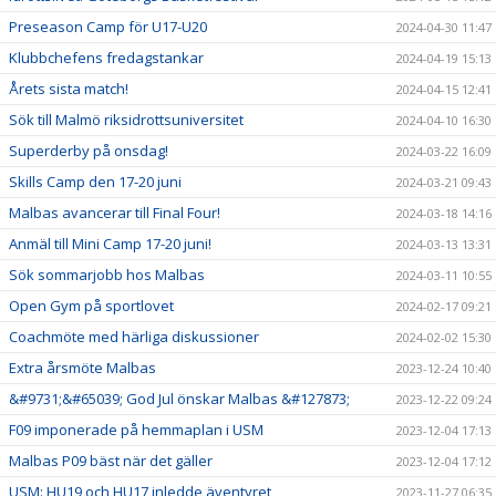
Preseason Camp för U17-U20
2024-04-30 11:47
Klubbchefens fredagstankar
2024-04-19 15:13
Årets sista match!
2024-04-15 12:41
Sök till Malmö riksidrottsuniversitet
2024-04-10 16:30
Superderby på onsdag!
2024-03-22 16:09
Skills Camp den 17-20 juni
2024-03-21 09:43
Malbas avancerar till Final Four!
2024-03-18 14:16
Anmäl till Mini Camp 17-20 juni!
2024-03-13 13:31
Sök sommarjobb hos Malbas
2024-03-11 10:55
Open Gym på sportlovet
2024-02-17 09:21
Coachmöte med härliga diskussioner
2024-02-02 15:30
Extra årsmöte Malbas
2023-12-24 10:40
&#9731;&#65039; God Jul önskar Malbas &#127873;
2023-12-22 09:24
F09 imponerade på hemmaplan i USM
2023-12-04 17:13
Malbas P09 bäst när det gäller
2023-12-04 17:12
USM: HU19 och HU17 inledde äventyret
2023-11-27 06:35