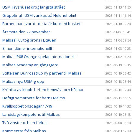
USM: Fryshuset drog längsta strået
2023-11-13 11:50
Gruppfinal i USM vankas på Heleneholm!
2023-11-11 16:14
Barnen har svarat - detta är kul med basket
2023-11-10 09:24
Årsmöte den 27 november
2023-11-06 13:41
Malbas F08 tog brons i Litauen
2023-11-06 09:54
Simon dömer internationellt
2023-11-03 10:23
Malbas P08 Orange spelar internationellt
2023-11-02 14:20
Malbas Academy är igång igen!
2023-10-19 08:35
Stiftelsen Dunross&Co ny partner till Malbas
2023-10-19 06:42
Malbas nya USM-grepp
2023-10-18 08:44
Krönika av klubbchefen: Hemvävt och hållbart
2023-10-16 07:44
Häftigt samarbete för barn i Malmö
2023-10-11 16:55
Kvällsöppet onsdagar 17-19
2023-10-10 14:32
Landslagskompetens till Malbas
2023-10-10 08:18
Två vinster och en förlust
2023-10-08 18:54
Kommentar från Malbas
2023-10-03 12:18