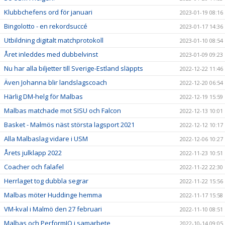
Klubbchefens ord för januari
2023-01-19 08:16
Bingolotto - en rekordsuccé
2023-01-17 14:36
Utbildning digitalt matchprotokoll
2023-01-10 08:54
Året inleddes med dubbelvinst
2023-01-09 09:23
Nu har alla biljetter till Sverige-Estland släppts
2022-12-22 11:46
Även Johanna blir landslagscoach
2022-12-20 06:54
Härlig DM-helg för Malbas
2022-12-19 15:59
Malbas matchade mot SISU och Falcon
2022-12-13 10:01
Basket - Malmös näst största lagsport 2021
2022-12-12 10:17
Alla Malbaslag vidare i USM
2022-12-06 10:27
Årets julklapp 2022
2022-11-23 10:51
Coacher och falafel
2022-11-22 22:30
Herrlaget tog dubbla segrar
2022-11-22 15:56
Malbas möter Huddinge hemma
2022-11-17 15:58
VM-kval i Malmö den 27 februari
2022-11-10 08:51
Malbas och PerformIQ i samarbete
2022-10-14 09:05