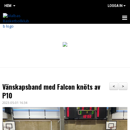
HEM
LOGGA IN
HEM
OM OSS
BÖRJA SPELA
NYHETER
SHOP
Vänskapsband med Falcon knöts av
<
>
MALBAS MADNESS CUP
P10
2023-05-01 16:34
SOMMARLÄGER 2026
LAG OCH VERKSAMHET