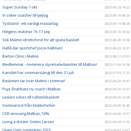
Super Sunday 1 okt
2023-09-25 14:22
Vi söker coacher till tjejlag
2023-09-19 08:23
Tyskland - ett värdigt mästarlag
2023-09-11 08:28
Helgens matcher 15-17 sep
2023-09-10 10:02
Sök Malmö idrottsfond för att spela basket!
2023-08-29 13:58
Hallå där sportchef Jocce Källman!
2023-08-23 16:51
Barton Clinic i Malmö
2023-08-21 07:05
Medlemmar - nominera styrelseledamöter till Malbas!
2023-07-06 10:38
Kansliet har sommarstängt till den 31 juli
2023-07-05 11:23
Basketen tar över Malmö i sommar!
2023-06-29 16:41
Puja Shahbani ny coach i Malbas
2023-06-29 12:57
Ledare sökes till rullstolsbasket!
2023-06-29 12:28
Sommarord från klubbchefen
2023-06-09 10:40
CSR-ansvarig Malbas, 50%
2023-06-08 15:07
Living a dream: Sixten Larsen
2023-06-03 11:10
Open Gym sommaren 2023
2023-06-01 15:07