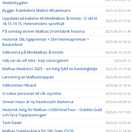
Wetterbygden
Bygger framtidens Malmö tillsammans
2025-10-02 01:20
Uppdaterad kallelse till MiniMalbas årsmöte, 12 okt kl
2025-09-27 13:33
18.15-19.15, Heleneholms sporthall
På söndag skriver Malbas Drömfabrik historia
2025-09-24 21:49
Historisk SBL ligapremiär + SEH hemmapremiär =
2025-09-22 18:32
Basketfest!
Välkomna på MiniMalbas årsmöte
2025-09-19 16:29
Välj var du vill sitta - köp säsongskort
2025-09-15
Malbas Madness 2025 – en helg fylld av basketglädje
2025-09-13 19:50
Lansering av Malbastrappan
2025-08-24 14:05
Välkommen Rikard
2025-08-19 18:52
Vi söker personer till vår styrelse
2025-06-26 23:52
Sirwan Haso är ny headcoach damerna
2025-05-28 08:54
Historisk helg för Malbas i USM Final Four – Dubbla Guld
2025-05-19 15:03
och Fyra Topplaceringar!
Tack Rade!
2025-05-16 00:41
Malbas Damlag klara för SBL Dam 25/26
2025-05-11 14:34