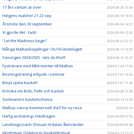
17 års väntan är över
2024-09-20 10:56
Helgens matcher 21-22 sep
2024-09-19 14:05
Årsmöte den 30 september
2024-09-04 14:27
Vi gjorde det - tack!
2024-09-04 12:52
"Let the Madness begin"
2024-08-25 22:31
Många Malbaskopplingar i DU16-landslaget!
2024-08-16 13:03
Säsongen 2024/2025 - lets do this!!!
2024-08-16 10:37
Fystränare med NBA-meriter till Malbas
2024-07-24 17:20
Boxningsträning erbjuds i sommar
2024-07-03 14:53
Börja spela basket!
2024-07-01 11:28
Krönika om Bobi, Pelle och basket
2024-06-28 13:39
Sommarens basketschema
2024-06-14 12:30
Malbas värvar kommersiell chef för ny resa
2024-06-14
Härlig avslutning i Hästhagen
2024-06-08 07:52
Landslagscoach Shouan Ardalan återvänder
2024-06-04 09:40
Idrottslivet: Göteborgs Basketfestival
2024-05-15 15:12