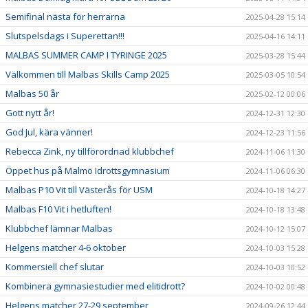
Semifinal nästa för herrarna
2025-04-28 15:14
Slutspelsdags i Superettan!!!
2025-04-16 14:11
MALBAS SUMMER CAMP I TYRINGE 2025
2025-03-28 15:44
Välkommen till Malbas Skills Camp 2025
2025-03-05 10:54
Malbas 50 år
2025-02-12 00:06
Gott nytt år!
2024-12-31 12:30
God Jul, kära vänner!
2024-12-23 11:56
Rebecca Zink, ny tillförordnad klubbchef
2024-11-06 11:30
Öppet hus på Malmö Idrottsgymnasium
2024-11-06 06:30
Malbas P10 Vit till Västerås för USM
2024-10-18 14:27
Malbas F10 Vit i hetluften!
2024-10-18 13:48
Klubbchef lämnar Malbas
2024-10-12 15:07
Helgens matcher 4-6 oktober
2024-10-03 15:28
Kommersiell chef slutar
2024-10-03 10:52
Kombinera gymnasiestudier med elitidrott?
2024-10-02 00:48
Helgens matcher 27-29 september
2024-09-26 12:44