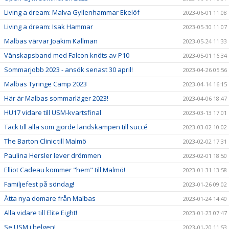
Living a dream: Malva Gyllenhammar Ekelöf
2023-06-01 11:08
Living a dream: Isak Hammar
2023-05-30 11:07
Malbas värvar Joakim Källman
2023-05-24 11:33
Vänskapsband med Falcon knöts av P10
2023-05-01 16:34
Sommarjobb 2023 - ansök senast 30 april!
2023-04-26 05:56
Malbas Tyringe Camp 2023
2023-04-14 16:15
Här är Malbas sommarläger 2023!
2023-04-06 18:47
HU17 vidare till USM-kvartsfinal
2023-03-13 17:01
Tack till alla som gjorde landskampen till succé
2023-03-02 10:02
The Barton Clinic till Malmö
2023-02-02 17:31
Paulina Hersler lever drömmen
2023-02-01 18:50
Elliot Cadeau kommer "hem" till Malmö!
2023-01-31 13:58
Familjefest på söndag!
2023-01-26 09:02
Åtta nya domare från Malbas
2023-01-24 14:40
Alla vidare till Elite Eight!
2023-01-23 07:47
Se USM i helgen!
2023-01-20 11:53