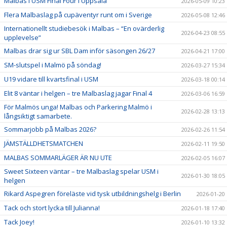
Malbas i USM Final Four i Uppsala
2026-05-09 10:23
Flera Malbaslag på cupäventyr runt om i Sverige
2026-05-08 12:46
Internationellt studiebesök i Malbas – “En ovärderlig
2026-04-23 08:55
upplevelse”
Malbas drar sig ur SBL Dam inför säsongen 26/27
2026-04-21 17:00
SM-slutspel i Malmö på söndag!
2026-03-27 15:34
U19 vidare till kvartsfinal i USM
2026-03-18 00:14
Elit 8 väntar i helgen – tre Malbaslag jagar Final 4
2026-03-06 16:59
För Malmös unga! Malbas och Parkering Malmö i
2026-02-28 13:13
långsiktigt samarbete.
Sommarjobb på Malbas 2026?
2026-02-26 11:54
JÄMSTÄLLDHETSMATCHEN
2026-02-11 19:50
MALBAS SOMMARLÄGER ÄR NU UTE
2026-02-05 16:07
Sweet Sixteen väntar – tre Malbaslag spelar USM i
2026-01-30 18:05
helgen
Rikard Aspegren föreläste vid tysk utbildningshelg i Berlin
2026-01-20
Tack och stort lycka till Julianna!
2026-01-18 17:40
Tack Joey!
2026-01-10 13:32