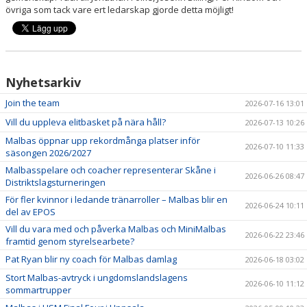
övriga som tack vare ert ledarskap gjorde detta möjligt!
Nyhetsarkiv
Join the team
2026-07-16 13:01
Vill du uppleva elitbasket på nära håll?
2026-07-13 10:26
Malbas öppnar upp rekordmånga platser inför
2026-07-10 11:33
säsongen 2026/2027
Malbasspelare och coacher representerar Skåne i
2026-06-26 08:47
Distriktslagsturneringen
För fler kvinnor i ledande tränarroller – Malbas blir en
2026-06-24 10:11
del av EPOS
Vill du vara med och påverka Malbas och MiniMalbas
2026-06-22 23:46
framtid genom styrelsearbete?
Pat Ryan blir ny coach för Malbas damlag
2026-06-18 03:02
Stort Malbas-avtryck i ungdomslandslagens
2026-06-10 11:12
sommartrupper