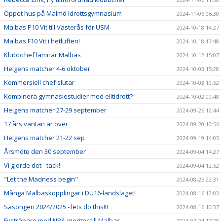
Öppet hus på Malmö Idrottsgymnasium
2024-11-06 06:30
Malbas P10 Vit till Västerås för USM
2024-10-18 14:27
Malbas F10 Vit i hetluften!
2024-10-18 13:48
Klubbchef lämnar Malbas
2024-10-12 15:07
Helgens matcher 4-6 oktober
2024-10-03 15:28
Kommersiell chef slutar
2024-10-03 10:52
Kombinera gymnasiestudier med elitidrott?
2024-10-02 00:48
Helgens matcher 27-29 september
2024-09-26 12:44
17 års väntan är över
2024-09-20 10:56
Helgens matcher 21-22 sep
2024-09-19 14:05
Årsmöte den 30 september
2024-09-04 14:27
Vi gjorde det - tack!
2024-09-04 12:52
"Let the Madness begin"
2024-08-25 22:31
Många Malbaskopplingar i DU16-landslaget!
2024-08-16 13:03
Säsongen 2024/2025 - lets do this!!!
2024-08-16 10:37
Fystränare med NBA-meriter till Malbas
2024-07-24 17:20