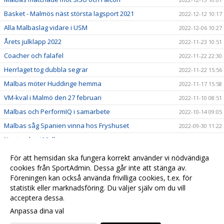
Basket - Malmös näst största lagsport 2021
2022-12-12 10:17
Alla Malbaslag vidare i USM
2022-12-06 10:27
Årets julklapp 2022
2022-11-23 10:51
Coacher och falafel
2022-11-22 22:30
Herrlaget tog dubbla segrar
2022-11-22 15:56
Malbas möter Huddinge hemma
2022-11-17 15:58
VM-kval i Malmö den 27 februari
2022-11-10 08:51
Malbas och PerformIQ i samarbete
2022-10-14 09:05
Malbas såg Spanien vinna hos Fryshuset
2022-09-30 11:22
Ny styrelse i Malbas
2022-09-29 08:19
Scandic ny partner till Malbas
2022-09-23 11:19
För att hemsidan ska fungera korrekt använder vi nödvändiga
cookies från SportAdmin. Dessa går inte att stänga av.
2022-04-07
Föreningen kan också använda frivilliga cookies, t.ex. för
Lorem ipsum
2020-12-11 15:11
statistik eller marknadsföring. Du väljer själv om du vill
acceptera dessa.
Anpassa dina val
Cookie-
Gå till