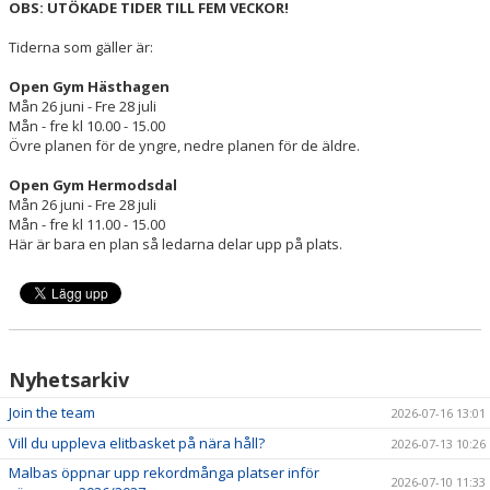
ENGAGERA DIG
OBS: UTÖKADE TIDER TILL FEM VECKOR!
Tiderna som gäller är:
KONTAKT
Open Gym Hästhagen
Mån 26 juni - Fre 28 juli
Mån - fre kl 10.00 - 15.00
Övre planen för de yngre, nedre planen för de äldre.
Open Gym Hermodsdal
Mån 26 juni - Fre 28 juli
Mån - fre kl 11.00 - 15.00
Här är bara en plan så ledarna delar upp på plats.
Nyhetsarkiv
Join the team
2026-07-16 13:01
Vill du uppleva elitbasket på nära håll?
2026-07-13 10:26
Malbas öppnar upp rekordmånga platser inför
2026-07-10 11:33