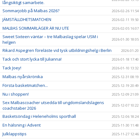
långsiktigt samarbete.
Sommarjobb på Malbas 2026?
2026-02-26 11:54
JÄMSTÄLLDHETSMATCHEN
2026-02-11 19:50
MALBAS SOMMARLÄGER ÄR NU UTE
2026-02-05 16:07
Sweet Sixteen väntar – tre Malbaslag spelar USM i
2026-01-30 18:05
helgen
Rikard Aspegren föreläste vid tysk utbildningshelg i Berlin
2026-01-20
Tack och stort lycka till Julianna!
2026-01-18 17:40
Tack Joey!
2026-01-10 13:32
Malbas nyårskrönika
2025-12-31 08:19
Första basketmatchen...
2025-12-19 20:49
Nu i shoppen!
2025-12-09 21:09
Sex Malbascoacher utsedda till ungdomslandslagens
2025-12-07 10:22
coachstaber 2026
Basketsöndag i Heleneholms sporthall
2025-12-06 18:24
En hälsning i Advent
2025-11-30 11:48
Julklappstips
2025-11-27 12:46