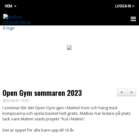
HEM
LOGGA IN
HEM
OM OSS
BÖRJA SPELA
NYHETER
SHOP
Open Gym sommaren 2023
<
>
MALBAS MADNESS CUP
2023-06-01 15:07
I sommar blir det Open Gym igen i Malmö! Kom och häng med
SOMMARLÄGER 2026
kompisarna och spela basket helt gratis. Malbas har ledare på plats
tack vare Malmö stads projekt "Kul i Malmö".
LAG OCH VERKSAMHET
Det är öppet för alla barn upp till 16 år.