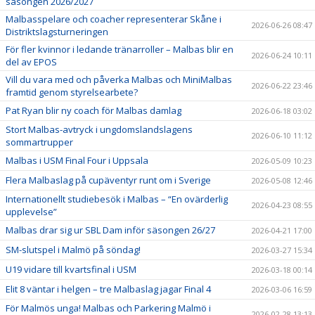
säsongen 2026/2027
Malbasspelare och coacher representerar Skåne i
2026-06-26 08:47
Distriktslagsturneringen
För fler kvinnor i ledande tränarroller – Malbas blir en
2026-06-24 10:11
del av EPOS
Vill du vara med och påverka Malbas och MiniMalbas
2026-06-22 23:46
framtid genom styrelsearbete?
Pat Ryan blir ny coach för Malbas damlag
2026-06-18 03:02
Stort Malbas-avtryck i ungdomslandslagens
2026-06-10 11:12
sommartrupper
Malbas i USM Final Four i Uppsala
2026-05-09 10:23
Flera Malbaslag på cupäventyr runt om i Sverige
2026-05-08 12:46
Internationellt studiebesök i Malbas – “En ovärderlig
2026-04-23 08:55
upplevelse”
Malbas drar sig ur SBL Dam inför säsongen 26/27
2026-04-21 17:00
SM-slutspel i Malmö på söndag!
2026-03-27 15:34
U19 vidare till kvartsfinal i USM
2026-03-18 00:14
Elit 8 väntar i helgen – tre Malbaslag jagar Final 4
2026-03-06 16:59
För Malmös unga! Malbas och Parkering Malmö i
2026-02-28 13:13