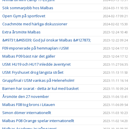
Sök sommarjobb hos Malbas
2024-03-11 10:55
Open Gym på sportlovet
2024-02-17 09:21
Coachmöte med härliga diskussioner
2024-02-02 15:30
Extra årsmöte Malbas
2023-12-24 10:40
&#9731;&#65039; God Jul önskar Malbas &#127873;
2023-12-22 09:24
F09 imponerade på hemmaplan i USM
2023-12-04 17:13
Malbas P09 bäst när det gäller
2023-12-04 17:12
USM: HU19 och HU17 inledde äventyret
2023-11-27 06:35
USM: Fryshuset drog längsta strået
2023-11-13 11:50
Gruppfinal i USM vankas på Heleneholm!
2023-11-11 16:14
Barnen har svarat - detta är kul med basket
2023-11-10 09:24
Årsmöte den 27 november
2023-11-06 13:41
Malbas F08 tog brons i Litauen
2023-11-06 09:54
Simon dömer internationellt
2023-11-03 10:23
Malbas P08 Orange spelar internationellt
2023-11-02 14:20
Malbas Academy är igång igen!
2023-10-19 08:35