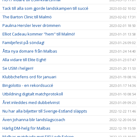
Tack till alla som gjorde landskampen till succé
2023-03-02 10:02
The Barton Clinic till Malmö
2023-02-02 17:31
Paulina Hersler lever drömmen
2023-02-01 18:50
Elliot Cadeau kommer "hem" till Malmö!
2023-01-31 13:58
Familjefest på söndag!
2023-01-26 09:02
Åtta nya domare från Malbas
2023-01-24 14:40
Alla vidare till Elite Eight!
2023-01-23 07:47
Se USM i helgen!
2023-01-20 11:53
Klubbchefens ord för januari
2023-01-19 08:16
Bingolotto - en rekordsuccé
2023-01-17 14:36
Utbildning digitalt matchprotokoll
2023-01-10 08:54
Året inleddes med dubbelvinst
2023-01-09 09:23
Nu har alla biljetter till Sverige-Estland släppts
2022-12-22 11:46
Även Johanna blir landslagscoach
2022-12-20 06:54
Härlig DM-helg för Malbas
2022-12-19 15:59
Malbas matchade mot SISU och Falcon
2022-12-13 10:01