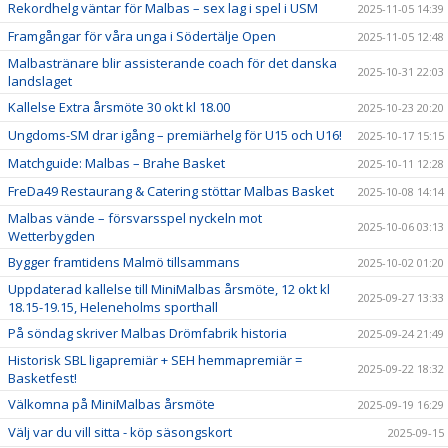
Rekordhelg väntar för Malbas – sex lag i spel i USM
2025-11-05 14:39
Framgångar för våra unga i Södertälje Open
2025-11-05 12:48
Malbastränare blir assisterande coach för det danska
2025-10-31 22:03
landslaget
Kallelse Extra årsmöte 30 okt kl 18.00
2025-10-23 20:20
Ungdoms-SM drar igång – premiärhelg för U15 och U16!
2025-10-17 15:15
Matchguide: Malbas – Brahe Basket
2025-10-11 12:28
FreDa49 Restaurang & Catering stöttar Malbas Basket
2025-10-08 14:14
Malbas vände – försvarsspel nyckeln mot
2025-10-06 03:13
Wetterbygden
Bygger framtidens Malmö tillsammans
2025-10-02 01:20
Uppdaterad kallelse till MiniMalbas årsmöte, 12 okt kl
2025-09-27 13:33
18.15-19.15, Heleneholms sporthall
På söndag skriver Malbas Drömfabrik historia
2025-09-24 21:49
Historisk SBL ligapremiär + SEH hemmapremiär =
2025-09-22 18:32
Basketfest!
Välkomna på MiniMalbas årsmöte
2025-09-19 16:29
Välj var du vill sitta - köp säsongskort
2025-09-15