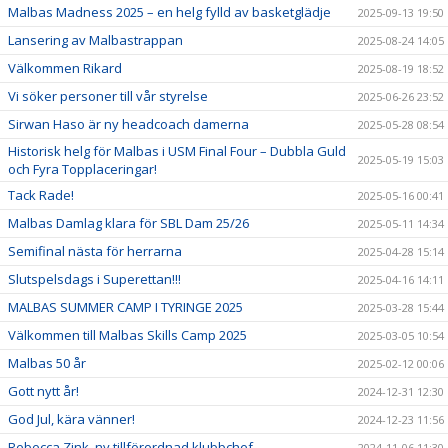
Malbas Madness 2025 – en helg fylld av basketglädje
2025-09-13 19:50
Lansering av Malbastrappan
2025-08-24 14:05
Välkommen Rikard
2025-08-19 18:52
Vi söker personer till vår styrelse
2025-06-26 23:52
Sirwan Haso är ny headcoach damerna
2025-05-28 08:54
Historisk helg för Malbas i USM Final Four – Dubbla Guld
2025-05-19 15:03
och Fyra Topplaceringar!
Tack Rade!
2025-05-16 00:41
Malbas Damlag klara för SBL Dam 25/26
2025-05-11 14:34
Semifinal nästa för herrarna
2025-04-28 15:14
Slutspelsdags i Superettan!!!
2025-04-16 14:11
MALBAS SUMMER CAMP I TYRINGE 2025
2025-03-28 15:44
Välkommen till Malbas Skills Camp 2025
2025-03-05 10:54
Malbas 50 år
2025-02-12 00:06
Gott nytt år!
2024-12-31 12:30
God Jul, kära vänner!
2024-12-23 11:56
Rebecca Zink, ny tillförordnad klubbchef
2024-11-06 11:30