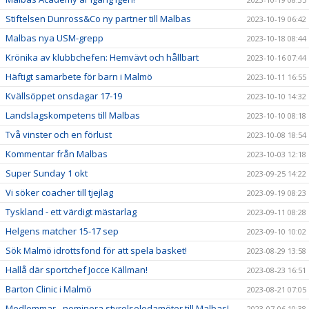
Stiftelsen Dunross&Co ny partner till Malbas
2023-10-19 06:42
Malbas nya USM-grepp
2023-10-18 08:44
Krönika av klubbchefen: Hemvävt och hållbart
2023-10-16 07:44
Häftigt samarbete för barn i Malmö
2023-10-11 16:55
Kvällsöppet onsdagar 17-19
2023-10-10 14:32
Landslagskompetens till Malbas
2023-10-10 08:18
Två vinster och en förlust
2023-10-08 18:54
Kommentar från Malbas
2023-10-03 12:18
Super Sunday 1 okt
2023-09-25 14:22
Vi söker coacher till tjejlag
2023-09-19 08:23
Tyskland - ett värdigt mästarlag
2023-09-11 08:28
Helgens matcher 15-17 sep
2023-09-10 10:02
Sök Malmö idrottsfond för att spela basket!
2023-08-29 13:58
Hallå där sportchef Jocce Källman!
2023-08-23 16:51
Barton Clinic i Malmö
2023-08-21 07:05
Medlemmar - nominera styrelseledamöter till Malbas!
2023-07-06 10:38