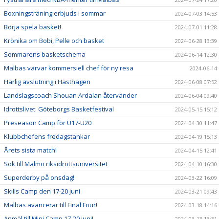
Boxningsträning erbjuds i sommar
2024-07-03 14:53
Börja spela basket!
2024-07-01 11:28
Krönika om Bobi, Pelle och basket
2024-06-28 13:39
Sommarens basketschema
2024-06-14 12:30
Malbas värvar kommersiell chef för ny resa
2024-06-14
Härlig avslutning i Hästhagen
2024-06-08 07:52
Landslagscoach Shouan Ardalan återvänder
2024-06-04 09:40
Idrottslivet: Göteborgs Basketfestival
2024-05-15 15:12
Preseason Camp för U17-U20
2024-04-30 11:47
Klubbchefens fredagstankar
2024-04-19 15:13
Årets sista match!
2024-04-15 12:41
Sök till Malmö riksidrottsuniversitet
2024-04-10 16:30
Superderby på onsdag!
2024-03-22 16:09
Skills Camp den 17-20 juni
2024-03-21 09:43
Malbas avancerar till Final Four!
2024-03-18 14:16
Anmäl till Mini Camp 17-20 juni!
2024-03-13 13:31