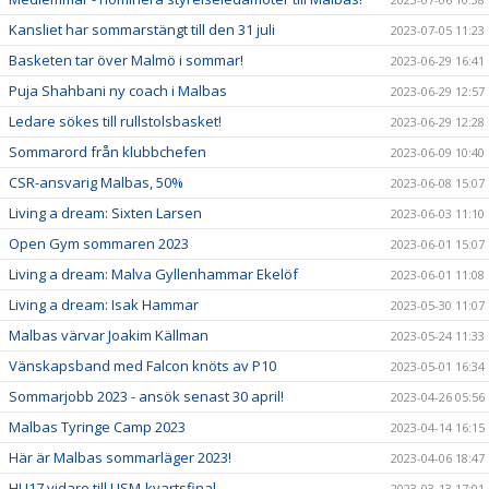
Kansliet har sommarstängt till den 31 juli
2023-07-05 11:23
Basketen tar över Malmö i sommar!
2023-06-29 16:41
Puja Shahbani ny coach i Malbas
2023-06-29 12:57
Ledare sökes till rullstolsbasket!
2023-06-29 12:28
Sommarord från klubbchefen
2023-06-09 10:40
CSR-ansvarig Malbas, 50%
2023-06-08 15:07
Living a dream: Sixten Larsen
2023-06-03 11:10
Open Gym sommaren 2023
2023-06-01 15:07
Living a dream: Malva Gyllenhammar Ekelöf
2023-06-01 11:08
Living a dream: Isak Hammar
2023-05-30 11:07
Malbas värvar Joakim Källman
2023-05-24 11:33
Vänskapsband med Falcon knöts av P10
2023-05-01 16:34
Sommarjobb 2023 - ansök senast 30 april!
2023-04-26 05:56
Malbas Tyringe Camp 2023
2023-04-14 16:15
Här är Malbas sommarläger 2023!
2023-04-06 18:47
HU17 vidare till USM-kvartsfinal
2023-03-13 17:01