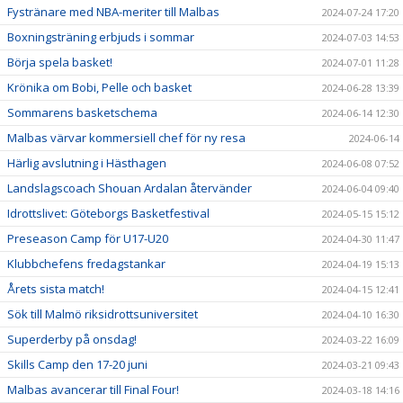
Fystränare med NBA-meriter till Malbas
2024-07-24 17:20
Boxningsträning erbjuds i sommar
2024-07-03 14:53
Börja spela basket!
2024-07-01 11:28
Krönika om Bobi, Pelle och basket
2024-06-28 13:39
Sommarens basketschema
2024-06-14 12:30
Malbas värvar kommersiell chef för ny resa
2024-06-14
Härlig avslutning i Hästhagen
2024-06-08 07:52
Landslagscoach Shouan Ardalan återvänder
2024-06-04 09:40
Idrottslivet: Göteborgs Basketfestival
2024-05-15 15:12
Preseason Camp för U17-U20
2024-04-30 11:47
Klubbchefens fredagstankar
2024-04-19 15:13
Årets sista match!
2024-04-15 12:41
Sök till Malmö riksidrottsuniversitet
2024-04-10 16:30
Superderby på onsdag!
2024-03-22 16:09
Skills Camp den 17-20 juni
2024-03-21 09:43
Malbas avancerar till Final Four!
2024-03-18 14:16