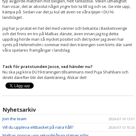
typ avgjorde matchen mot Belgien, helt fantastisk. Vilken uthållighet
han visar, det är absolut något yngre bör ta till sig och se. Ge inte upp,
kämpa på. Sedan var det ju kul att även se våra tjejer i DU16-
landslaget .
Jag har ju pratat en hel del med vänner och bekanta i Basketsverige
och det finns en tro på Malbas därute, även innan jag tog detta
uppdrag hörde man så mycket positivt och det tycker jag även har
synts på Heleneholm i sommar med den träningen som körts där samt
våra spelares framgångar i landslag.
Tack för pratstunden Jocce, vad händer nu?
Nu ska jag köra DU19-träningen tillsammans med Puja Shahbani och
direkt därefter blir det damträning. Älskar det!
Nyhetsarkiv
Join the team
2026-07-16 13:01
Vill du uppleva elitbasket på nära håll?
2026-07-13 10:26
Malbas öppnar upp rekordmånga platser inför