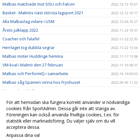
Malbas matchade mot SISU och Falcon
2022-12-13 10:01
Basket - Malmös näst största lagsport 2021
2022-12-12 10:17
Alla Malbaslag vidare i USM
2022-12-06 10:27
Årets julklapp 2022
2022-11-23 10:51
Coacher och falafel
2022-11-22 22:30
Herrlaget tog dubbla segrar
2022-11-22 15:56
Malbas möter Huddinge hemma
2022-11-17 15:58
VM-kval i Malmö den 27 februari
2022-11-10 08:51
Malbas och PerformIQ i samarbete
2022-10-14 09:05
Malbas såg Spanien vinna hos Fryshuset
2022-09-30 11:22
Ny styrelse i Malbas
2022-09-29 08:19
Scandic ny partner till Malbas
2022-09-23 11:19
För att hemsidan ska fungera korrekt använder vi nödvändiga
cookies från SportAdmin. Dessa går inte att stänga av.
2022-04-07
Föreningen kan också använda frivilliga cookies, t.ex. för
Lorem ipsum
2020-12-11 15:11
statistik eller marknadsföring. Du väljer själv om du vill
acceptera dessa.
Anpassa dina val