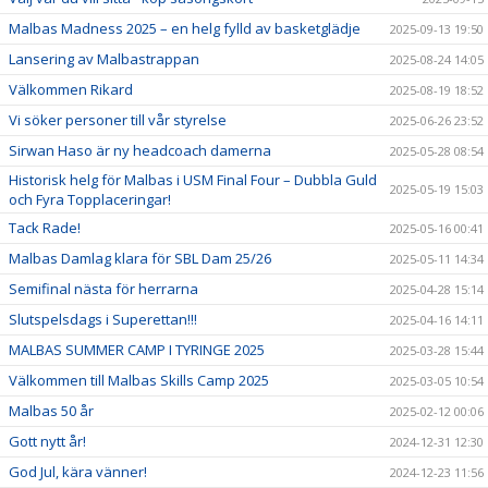
Malbas Madness 2025 – en helg fylld av basketglädje
2025-09-13 19:50
Lansering av Malbastrappan
2025-08-24 14:05
Välkommen Rikard
2025-08-19 18:52
Vi söker personer till vår styrelse
2025-06-26 23:52
Sirwan Haso är ny headcoach damerna
2025-05-28 08:54
Historisk helg för Malbas i USM Final Four – Dubbla Guld
2025-05-19 15:03
och Fyra Topplaceringar!
Tack Rade!
2025-05-16 00:41
Malbas Damlag klara för SBL Dam 25/26
2025-05-11 14:34
Semifinal nästa för herrarna
2025-04-28 15:14
Slutspelsdags i Superettan!!!
2025-04-16 14:11
MALBAS SUMMER CAMP I TYRINGE 2025
2025-03-28 15:44
Välkommen till Malbas Skills Camp 2025
2025-03-05 10:54
Malbas 50 år
2025-02-12 00:06
Gott nytt år!
2024-12-31 12:30
God Jul, kära vänner!
2024-12-23 11:56