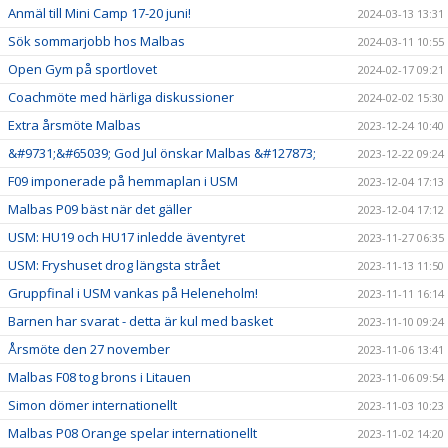
Anmäl till Mini Camp 17-20 juni!
2024-03-13 13:31
Sök sommarjobb hos Malbas
2024-03-11 10:55
Open Gym på sportlovet
2024-02-17 09:21
Coachmöte med härliga diskussioner
2024-02-02 15:30
Extra årsmöte Malbas
2023-12-24 10:40
&#9731;&#65039; God Jul önskar Malbas &#127873;
2023-12-22 09:24
F09 imponerade på hemmaplan i USM
2023-12-04 17:13
Malbas P09 bäst när det gäller
2023-12-04 17:12
USM: HU19 och HU17 inledde äventyret
2023-11-27 06:35
USM: Fryshuset drog längsta strået
2023-11-13 11:50
Gruppfinal i USM vankas på Heleneholm!
2023-11-11 16:14
Barnen har svarat - detta är kul med basket
2023-11-10 09:24
Årsmöte den 27 november
2023-11-06 13:41
Malbas F08 tog brons i Litauen
2023-11-06 09:54
Simon dömer internationellt
2023-11-03 10:23
Malbas P08 Orange spelar internationellt
2023-11-02 14:20