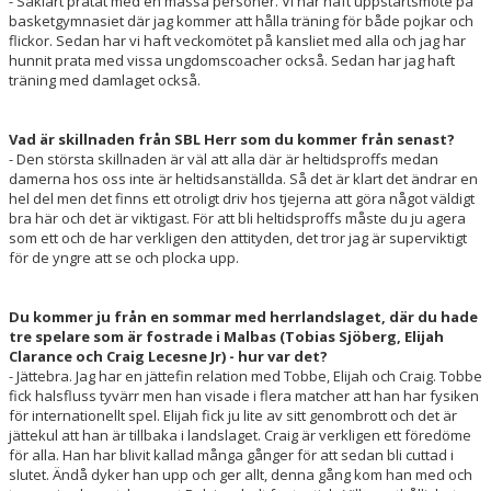
- Såklart pratat med en massa personer. Vi har haft uppstartsmöte på
basketgymnasiet där jag kommer att hålla träning för både pojkar och
flickor. Sedan har vi haft veckomötet på kansliet med alla och jag har
hunnit prata med vissa ungdomscoacher också. Sedan har jag haft
träning med damlaget också.
Vad är skillnaden från SBL Herr som du kommer från senast?
- Den största skillnaden är väl att alla där är heltidsproffs medan
damerna hos oss inte är heltidsanställda. Så det är klart det ändrar en
hel del men det finns ett otroligt driv hos tjejerna att göra något väldigt
bra här och det är viktigast. För att bli heltidsproffs måste du ju agera
som ett och de har verkligen den attityden, det tror jag är superviktigt
för de yngre att se och plocka upp.
Du kommer ju från en sommar med herrlandslaget, där du hade
tre spelare som är fostrade i Malbas (Tobias Sjöberg, Elijah
Clarance och Craig Lecesne Jr) - hur var det?
- Jättebra. Jag har en jättefin relation med Tobbe, Elijah och Craig. Tobbe
fick halsfluss tyvärr men han visade i flera matcher att han har fysiken
för internationellt spel. Elijah fick ju lite av sitt genombrott och det är
jättekul att han är tillbaka i landslaget. Craig är verkligen ett föredöme
för alla. Han har blivit kallad många gånger för att sedan bli cuttad i
slutet. Ändå dyker han upp och ger allt, denna gång kom han med och