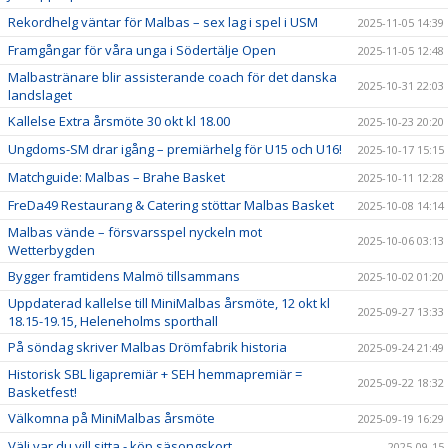
Rekordhelg väntar för Malbas – sex lag i spel i USM
2025-11-05 14:39
Framgångar för våra unga i Södertälje Open
2025-11-05 12:48
Malbastränare blir assisterande coach för det danska
2025-10-31 22:03
landslaget
Kallelse Extra årsmöte 30 okt kl 18.00
2025-10-23 20:20
Ungdoms-SM drar igång – premiärhelg för U15 och U16!
2025-10-17 15:15
Matchguide: Malbas – Brahe Basket
2025-10-11 12:28
FreDa49 Restaurang & Catering stöttar Malbas Basket
2025-10-08 14:14
Malbas vände – försvarsspel nyckeln mot
2025-10-06 03:13
Wetterbygden
Bygger framtidens Malmö tillsammans
2025-10-02 01:20
Uppdaterad kallelse till MiniMalbas årsmöte, 12 okt kl
2025-09-27 13:33
18.15-19.15, Heleneholms sporthall
På söndag skriver Malbas Drömfabrik historia
2025-09-24 21:49
Historisk SBL ligapremiär + SEH hemmapremiär =
2025-09-22 18:32
Basketfest!
Välkomna på MiniMalbas årsmöte
2025-09-19 16:29
Välj var du vill sitta - köp säsongskort
2025-09-15