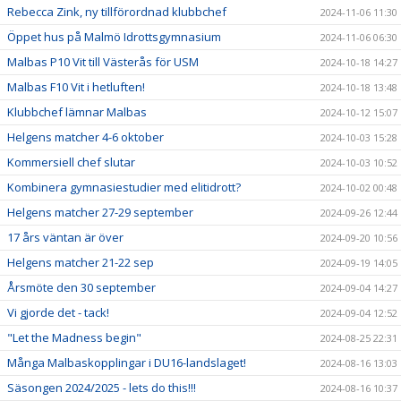
Rebecca Zink, ny tillförordnad klubbchef
2024-11-06 11:30
Öppet hus på Malmö Idrottsgymnasium
2024-11-06 06:30
Malbas P10 Vit till Västerås för USM
2024-10-18 14:27
Malbas F10 Vit i hetluften!
2024-10-18 13:48
Klubbchef lämnar Malbas
2024-10-12 15:07
Helgens matcher 4-6 oktober
2024-10-03 15:28
Kommersiell chef slutar
2024-10-03 10:52
Kombinera gymnasiestudier med elitidrott?
2024-10-02 00:48
Helgens matcher 27-29 september
2024-09-26 12:44
17 års väntan är över
2024-09-20 10:56
Helgens matcher 21-22 sep
2024-09-19 14:05
Årsmöte den 30 september
2024-09-04 14:27
Vi gjorde det - tack!
2024-09-04 12:52
"Let the Madness begin"
2024-08-25 22:31
Många Malbaskopplingar i DU16-landslaget!
2024-08-16 13:03
Säsongen 2024/2025 - lets do this!!!
2024-08-16 10:37