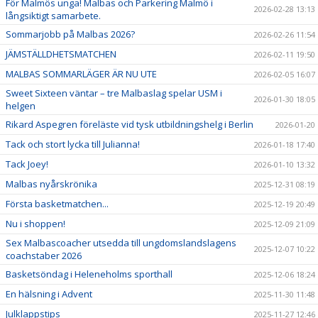
För Malmös unga! Malbas och Parkering Malmö i
2026-02-28 13:13
långsiktigt samarbete.
Sommarjobb på Malbas 2026?
2026-02-26 11:54
JÄMSTÄLLDHETSMATCHEN
2026-02-11 19:50
MALBAS SOMMARLÄGER ÄR NU UTE
2026-02-05 16:07
Sweet Sixteen väntar – tre Malbaslag spelar USM i
2026-01-30 18:05
helgen
Rikard Aspegren föreläste vid tysk utbildningshelg i Berlin
2026-01-20
Tack och stort lycka till Julianna!
2026-01-18 17:40
Tack Joey!
2026-01-10 13:32
Malbas nyårskrönika
2025-12-31 08:19
Första basketmatchen...
2025-12-19 20:49
Nu i shoppen!
2025-12-09 21:09
Sex Malbascoacher utsedda till ungdomslandslagens
2025-12-07 10:22
coachstaber 2026
Basketsöndag i Heleneholms sporthall
2025-12-06 18:24
En hälsning i Advent
2025-11-30 11:48
Julklappstips
2025-11-27 12:46