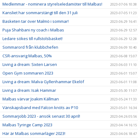
Medlemmar - nominera styrelseledamöter till Malbas!
2023-07-06 10:38
Kansliet har sommarstängt till den 31 juli
2023-07-05 11:23
Basketen tar över Malmö i sommar!
2023-06-29 16:41
Puja Shahbani ny coach i Malbas
2023-06-29 12:57
Ledare sökes till rullstolsbasket!
2023-06-29 12:28
Sommarord från klubbchefen
2023-06-09 10:40
CSR-ansvarig Malbas, 50%
2023-06-08 15:07
Living a dream: Sixten Larsen
2023-06-03 11:10
Open Gym sommaren 2023
2023-06-01 15:07
Living a dream: Malva Gyllenhammar Ekelöf
2023-06-01 11:08
Living a dream: Isak Hammar
2023-05-30 11:07
Malbas värvar Joakim Källman
2023-05-24 11:33
Vänskapsband med Falcon knöts av P10
2023-05-01 16:34
Sommarjobb 2023 - ansök senast 30 april!
2023-04-26 05:56
Malbas Tyringe Camp 2023
2023-04-14 16:15
Här är Malbas sommarläger 2023!
2023-04-06 18:47