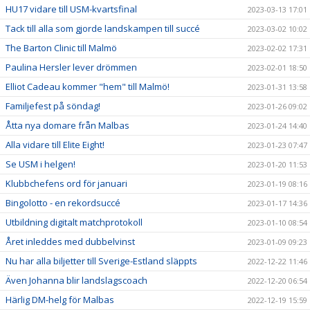
HU17 vidare till USM-kvartsfinal
2023-03-13 17:01
Tack till alla som gjorde landskampen till succé
2023-03-02 10:02
The Barton Clinic till Malmö
2023-02-02 17:31
Paulina Hersler lever drömmen
2023-02-01 18:50
Elliot Cadeau kommer "hem" till Malmö!
2023-01-31 13:58
Familjefest på söndag!
2023-01-26 09:02
Åtta nya domare från Malbas
2023-01-24 14:40
Alla vidare till Elite Eight!
2023-01-23 07:47
Se USM i helgen!
2023-01-20 11:53
Klubbchefens ord för januari
2023-01-19 08:16
Bingolotto - en rekordsuccé
2023-01-17 14:36
Utbildning digitalt matchprotokoll
2023-01-10 08:54
Året inleddes med dubbelvinst
2023-01-09 09:23
Nu har alla biljetter till Sverige-Estland släppts
2022-12-22 11:46
Även Johanna blir landslagscoach
2022-12-20 06:54
Härlig DM-helg för Malbas
2022-12-19 15:59