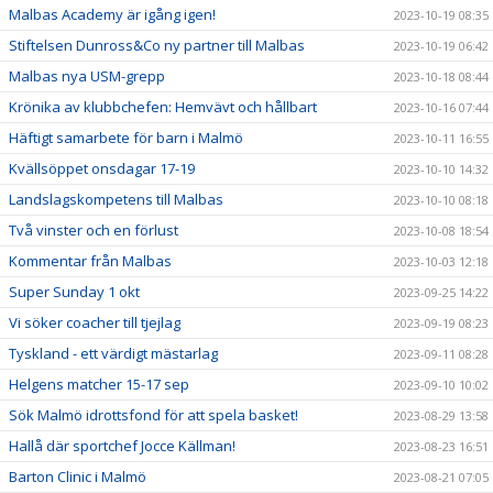
Malbas Academy är igång igen!
2023-10-19 08:35
Stiftelsen Dunross&Co ny partner till Malbas
2023-10-19 06:42
Malbas nya USM-grepp
2023-10-18 08:44
Krönika av klubbchefen: Hemvävt och hållbart
2023-10-16 07:44
Häftigt samarbete för barn i Malmö
2023-10-11 16:55
Kvällsöppet onsdagar 17-19
2023-10-10 14:32
Landslagskompetens till Malbas
2023-10-10 08:18
Två vinster och en förlust
2023-10-08 18:54
Kommentar från Malbas
2023-10-03 12:18
Super Sunday 1 okt
2023-09-25 14:22
Vi söker coacher till tjejlag
2023-09-19 08:23
Tyskland - ett värdigt mästarlag
2023-09-11 08:28
Helgens matcher 15-17 sep
2023-09-10 10:02
Sök Malmö idrottsfond för att spela basket!
2023-08-29 13:58
Hallå där sportchef Jocce Källman!
2023-08-23 16:51
Barton Clinic i Malmö
2023-08-21 07:05