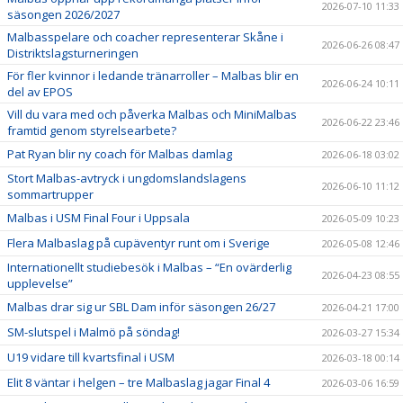
2026-07-10 11:33
säsongen 2026/2027
Malbasspelare och coacher representerar Skåne i
2026-06-26 08:47
Distriktslagsturneringen
För fler kvinnor i ledande tränarroller – Malbas blir en
2026-06-24 10:11
del av EPOS
Vill du vara med och påverka Malbas och MiniMalbas
2026-06-22 23:46
framtid genom styrelsearbete?
Pat Ryan blir ny coach för Malbas damlag
2026-06-18 03:02
Stort Malbas-avtryck i ungdomslandslagens
2026-06-10 11:12
sommartrupper
Malbas i USM Final Four i Uppsala
2026-05-09 10:23
Flera Malbaslag på cupäventyr runt om i Sverige
2026-05-08 12:46
Internationellt studiebesök i Malbas – “En ovärderlig
2026-04-23 08:55
upplevelse”
Malbas drar sig ur SBL Dam inför säsongen 26/27
2026-04-21 17:00
SM-slutspel i Malmö på söndag!
2026-03-27 15:34
U19 vidare till kvartsfinal i USM
2026-03-18 00:14
Elit 8 väntar i helgen – tre Malbaslag jagar Final 4
2026-03-06 16:59