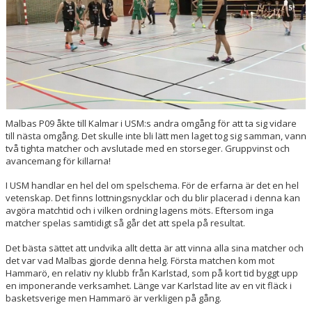
ENGAGERA DIG
KONTAKT
Malbas P09 åkte till Kalmar i USM:s andra omgång för att ta sig vidare
till nästa omgång. Det skulle inte bli lätt men laget tog sig samman, vann
två tighta matcher och avslutade med en storseger. Gruppvinst och
avancemang för killarna!
I USM handlar en hel del om spelschema. För de erfarna är det en hel
vetenskap. Det finns lottningsnycklar och du blir placerad i denna kan
avgöra matchtid och i vilken ordning lagens möts. Eftersom inga
matcher spelas samtidigt så går det att spela på resultat.
Det bästa sättet att undvika allt detta är att vinna alla sina matcher och
det var vad Malbas gjorde denna helg. Första matchen kom mot
Hammarö, en relativ ny klubb från Karlstad, som på kort tid byggt upp
en imponerande verksamhet. Länge var Karlstad lite av en vit fläck i
basketsverige men Hammarö är verkligen på gång.