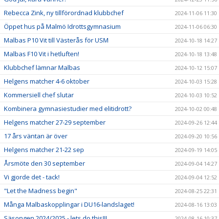
Rebecca Zink, ny tillförordnad klubbchef
2024-11-06 11:30
Öppet hus på Malmö Idrottsgymnasium
2024-11-06 06:30
Malbas P10 Vit till Västerås för USM
2024-10-18 14:27
Malbas F10 Vit i hetluften!
2024-10-18 13:48
Klubbchef lämnar Malbas
2024-10-12 15:07
Helgens matcher 4-6 oktober
2024-10-03 15:28
Kommersiell chef slutar
2024-10-03 10:52
Kombinera gymnasiestudier med elitidrott?
2024-10-02 00:48
Helgens matcher 27-29 september
2024-09-26 12:44
17 års väntan är över
2024-09-20 10:56
Helgens matcher 21-22 sep
2024-09-19 14:05
Årsmöte den 30 september
2024-09-04 14:27
Vi gjorde det - tack!
2024-09-04 12:52
"Let the Madness begin"
2024-08-25 22:31
Många Malbaskopplingar i DU16-landslaget!
2024-08-16 13:03
Säsongen 2024/2025 - lets do this!!!
2024-08-16 10:37