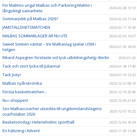
För Malmös unga! Malbas och Parkering Malmö i
2026-02-28 13:13
långsiktigt samarbete.
Sommarjobb på Malbas 2026?
2026-02-26 11:54
JÄMSTÄLLDHETSMATCHEN
2026-02-11 19:50
MALBAS SOMMARLÄGER ÄR NU UTE
2026-02-05 16:07
Sweet Sixteen väntar – tre Malbaslag spelar USM i
2026-01-30 18:05
helgen
Rikard Aspegren föreläste vid tysk utbildningshelg i Berlin
2026-01-20
Tack och stort lycka till Julianna!
2026-01-18 17:40
Tack Joey!
2026-01-10 13:32
Malbas nyårskrönika
2025-12-31 08:19
Första basketmatchen...
2025-12-19 20:49
Nu i shoppen!
2025-12-09 21:09
Sex Malbascoacher utsedda till ungdomslandslagens
2025-12-07 10:22
coachstaber 2026
Basketsöndag i Heleneholms sporthall
2025-12-06 18:24
En hälsning i Advent
2025-11-30 11:48