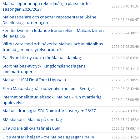
Malbas öppnar upp rekordmånga platser inför
2026-07-10 11:33
säsongen 2026/2027
Malbasspelare och coacher representerar Skåne i
2026-06-26 08:47
Distriktslagsturneringen
För fler kvinnor i ledande tränarroller – Malbas blir en
2026-06-24 10:11
del av EPOS
Vill du vara med och påverka Malbas och MiniMalbas
2026-06-22 23:46
framtid genom styrelsearbete?
Pat Ryan blir ny coach för Malbas damlag
2026-06-18 03:02
Stort Malbas-avtryck i ungdomslandslagens
2026-06-10 11:12
sommartrupper
Malbas i USM Final Four i Uppsala
2026-05-09 10:23
Flera Malbaslag på cupäventyr runt om i Sverige
2026-05-08 12:46
Internationellt studiebesök i Malbas – “En ovärderlig
2026-04-23 08:55
upplevelse”
Malbas drar sig ur SBL Dam inför säsongen 26/27
2026-04-21 17:00
SM-slutspel i Malmö på söndag!
2026-03-27 15:34
U19 vidare till kvartsfinal i USM
2026-03-18 00:14
Elit 8 väntar i helgen – tre Malbaslag jagar Final 4
2026-03-06 16:59