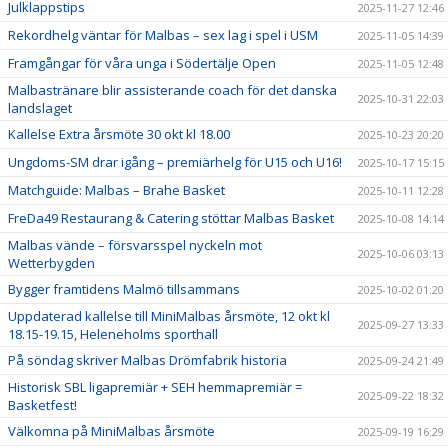
Julklappstips
2025-11-27 12:46
Rekordhelg väntar för Malbas – sex lag i spel i USM
2025-11-05 14:39
Framgångar för våra unga i Södertälje Open
2025-11-05 12:48
Malbastränare blir assisterande coach för det danska
2025-10-31 22:03
landslaget
Kallelse Extra årsmöte 30 okt kl 18.00
2025-10-23 20:20
Ungdoms-SM drar igång – premiärhelg för U15 och U16!
2025-10-17 15:15
Matchguide: Malbas – Brahe Basket
2025-10-11 12:28
FreDa49 Restaurang & Catering stöttar Malbas Basket
2025-10-08 14:14
Malbas vände – försvarsspel nyckeln mot
2025-10-06 03:13
Wetterbygden
Bygger framtidens Malmö tillsammans
2025-10-02 01:20
Uppdaterad kallelse till MiniMalbas årsmöte, 12 okt kl
2025-09-27 13:33
18.15-19.15, Heleneholms sporthall
På söndag skriver Malbas Drömfabrik historia
2025-09-24 21:49
Historisk SBL ligapremiär + SEH hemmapremiär =
2025-09-22 18:32
Basketfest!
Välkomna på MiniMalbas årsmöte
2025-09-19 16:29