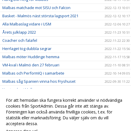
Malbas matchade mot SISU och Falcon
2022-12-13 10:01
Basket - Malmös näst största lagsport 2021
2022-12-12 10:17
Alla Malbaslag vidare i USM
2022-12-06 10:27
Årets julklapp 2022
2022-11-23 10:51
Coacher och falafel
2022-11-22 22:30
Herrlaget tog dubbla segrar
2022-11-22 15:56
Malbas möter Huddinge hemma
2022-11-17 15:58
VM-kval i Malmö den 27 februari
2022-11-10 08:51
Malbas och PerformIQ i samarbete
2022-10-14 09:05
Malbas såg Spanien vinna hos Fryshuset
2022-09-30 11:22
Ny styrelse i Malbas
2022-09-29 08:19
Scandic ny partner till Malbas
2022-09-23 11:19
För att hemsidan ska fungera korrekt använder vi nödvändiga
cookies från SportAdmin. Dessa går inte att stänga av.
2022-04-07
Föreningen kan också använda frivilliga cookies, t.ex. för
Lorem ipsum
2020-12-11 15:11
statistik eller marknadsföring. Du väljer själv om du vill
acceptera dessa.