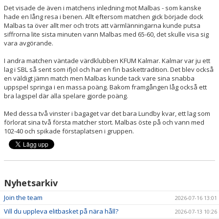
Det visade de även i matchens inledning mot Malbas - som kanske
hade en lång resa i benen. Allt eftersom matchen gick började dock
Malbas ta över allt mer och trots att värmlänningarna kunde putsa
siffrorna lite sista minuten vann Malbas med 65-60, det skulle visa sig
vara avgörande.
I andra matchen väntade värdklubben KFUM Kalmar. Kalmar var ju ett
lag i SBL så sent som ifjol och har en fin baskettradition. Det blev också
en väldigt jämn match men Malbas kunde tack vare sina snabba
uppspel springa i en massa poäng. Bakom framgången låg också ett
bra lagspel där alla spelare gjorde poäng.
Med dessa två vinster i bagaget var det bara Lundby kvar, ett lag som
förlorat sina två första matcher stort. Malbas öste på och vann med
102-40 och spikade förstaplatsen i gruppen.
Nyhetsarkiv
Join the team
2026-07-16 13:01
Vill du uppleva elitbasket på nära håll?
2026-07-13 10:26