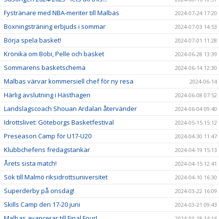
Fystränare med NBA-meriter till Malbas
2024-07-24 17:20
Boxningsträning erbjuds i sommar
2024-07-03 14:53
Börja spela basket!
2024-07-01 11:28
Krönika om Bobi, Pelle och basket
2024-06-28 13:39
Sommarens basketschema
2024-06-14 12:30
Malbas värvar kommersiell chef för ny resa
2024-06-14
Härlig avslutning i Hästhagen
2024-06-08 07:52
Landslagscoach Shouan Ardalan återvänder
2024-06-04 09:40
Idrottslivet: Göteborgs Basketfestival
2024-05-15 15:12
Preseason Camp för U17-U20
2024-04-30 11:47
Klubbchefens fredagstankar
2024-04-19 15:13
Årets sista match!
2024-04-15 12:41
Sök till Malmö riksidrottsuniversitet
2024-04-10 16:30
Superderby på onsdag!
2024-03-22 16:09
Skills Camp den 17-20 juni
2024-03-21 09:43
Malbas avancerar till Final Four!
2024-03-18 14:16