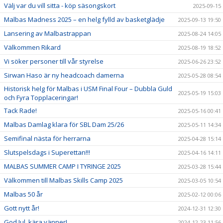
Välj var du vill sitta - köp säsongskort
2025-09-15
Malbas Madness 2025 – en helg fylld av basketglädje
2025-09-13 19:50
Lansering av Malbastrappan
2025-08-24 14:05
Välkommen Rikard
2025-08-19 18:52
Vi söker personer till vår styrelse
2025-06-26 23:52
Sirwan Haso är ny headcoach damerna
2025-05-28 08:54
Historisk helg för Malbas i USM Final Four – Dubbla Guld
2025-05-19 15:03
och Fyra Topplaceringar!
Tack Rade!
2025-05-16 00:41
Malbas Damlag klara för SBL Dam 25/26
2025-05-11 14:34
Semifinal nästa för herrarna
2025-04-28 15:14
Slutspelsdags i Superettan!!!
2025-04-16 14:11
MALBAS SUMMER CAMP I TYRINGE 2025
2025-03-28 15:44
Välkommen till Malbas Skills Camp 2025
2025-03-05 10:54
Malbas 50 år
2025-02-12 00:06
Gott nytt år!
2024-12-31 12:30
God Jul, kära vänner!
2024-12-23 11:56