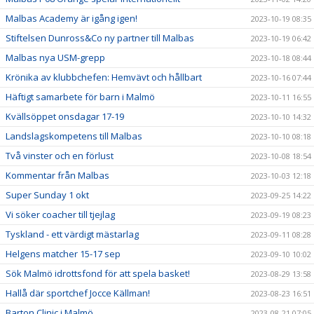
Malbas Academy är igång igen!
2023-10-19 08:35
Stiftelsen Dunross&Co ny partner till Malbas
2023-10-19 06:42
Malbas nya USM-grepp
2023-10-18 08:44
Krönika av klubbchefen: Hemvävt och hållbart
2023-10-16 07:44
Häftigt samarbete för barn i Malmö
2023-10-11 16:55
Kvällsöppet onsdagar 17-19
2023-10-10 14:32
Landslagskompetens till Malbas
2023-10-10 08:18
Två vinster och en förlust
2023-10-08 18:54
Kommentar från Malbas
2023-10-03 12:18
Super Sunday 1 okt
2023-09-25 14:22
Vi söker coacher till tjejlag
2023-09-19 08:23
Tyskland - ett värdigt mästarlag
2023-09-11 08:28
Helgens matcher 15-17 sep
2023-09-10 10:02
Sök Malmö idrottsfond för att spela basket!
2023-08-29 13:58
Hallå där sportchef Jocce Källman!
2023-08-23 16:51
Barton Clinic i Malmö
2023-08-21 07:05