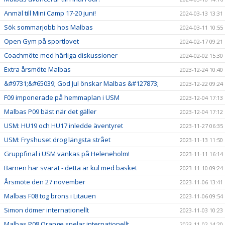
Anmäl till Mini Camp 17-20 juni!
2024-03-13 13:31
Sök sommarjobb hos Malbas
2024-03-11 10:55
Open Gym på sportlovet
2024-02-17 09:21
Coachmöte med härliga diskussioner
2024-02-02 15:30
Extra årsmöte Malbas
2023-12-24 10:40
&#9731;&#65039; God Jul önskar Malbas &#127873;
2023-12-22 09:24
F09 imponerade på hemmaplan i USM
2023-12-04 17:13
Malbas P09 bäst när det gäller
2023-12-04 17:12
USM: HU19 och HU17 inledde äventyret
2023-11-27 06:35
USM: Fryshuset drog längsta strået
2023-11-13 11:50
Gruppfinal i USM vankas på Heleneholm!
2023-11-11 16:14
Barnen har svarat - detta är kul med basket
2023-11-10 09:24
Årsmöte den 27 november
2023-11-06 13:41
Malbas F08 tog brons i Litauen
2023-11-06 09:54
Simon dömer internationellt
2023-11-03 10:23
Malbas P08 Orange spelar internationellt
2023-11-02 14:20