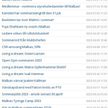
Medlemmar - nominera styrelseledamöter till Malbas!
2023-07-06 10:38
Kansliet har sommarstängt till den 31 juli
2023-07-05 11:23
Basketen tar över Malmö i sommar!
2023-06-29 16:41
Puja Shahbani ny coach i Malbas
2023-06-29 12:57
Ledare sökes till rullstolsbasket!
2023-06-29 12:28
Sommarord från klubbchefen
2023-06-09 10:40
CSR-ansvarig Malbas, 50%
2023-06-08 15:07
Living a dream: Sixten Larsen
2023-06-03 11:10
Open Gym sommaren 2023
2023-06-01 15:07
Living a dream: Malva Gyllenhammar Ekelöf
2023-06-01 11:08
Living a dream: Isak Hammar
2023-05-30 11:07
Malbas värvar Joakim Källman
2023-05-24 11:33
Vänskapsband med Falcon knöts av P10
2023-05-01 16:34
Sommarjobb 2023 - ansök senast 30 april!
2023-04-26 05:56
Malbas Tyringe Camp 2023
2023-04-14 16:15
Här är Malbas sommarläger 2023!
2023-04-06 18:47