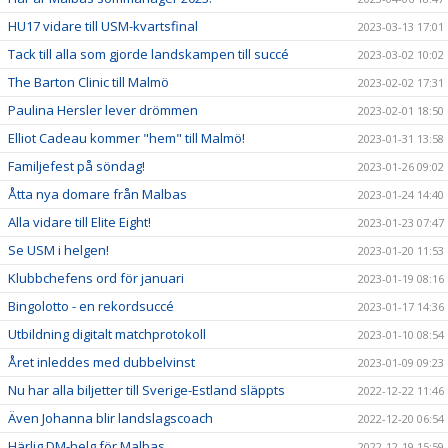
HU17 vidare till USM-kvartsfinal
2023-03-13 17:01
Tack till alla som gjorde landskampen till succé
2023-03-02 10:02
The Barton Clinic till Malmö
2023-02-02 17:31
Paulina Hersler lever drömmen
2023-02-01 18:50
Elliot Cadeau kommer "hem" till Malmö!
2023-01-31 13:58
Familjefest på söndag!
2023-01-26 09:02
Åtta nya domare från Malbas
2023-01-24 14:40
Alla vidare till Elite Eight!
2023-01-23 07:47
Se USM i helgen!
2023-01-20 11:53
Klubbchefens ord för januari
2023-01-19 08:16
Bingolotto - en rekordsuccé
2023-01-17 14:36
Utbildning digitalt matchprotokoll
2023-01-10 08:54
Året inleddes med dubbelvinst
2023-01-09 09:23
Nu har alla biljetter till Sverige-Estland släppts
2022-12-22 11:46
Även Johanna blir landslagscoach
2022-12-20 06:54
Härlig DM-helg för Malbas
2022-12-19 15:59