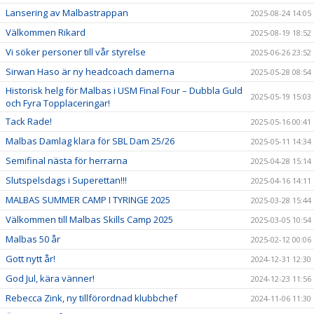
Lansering av Malbastrappan
2025-08-24 14:05
Välkommen Rikard
2025-08-19 18:52
Vi söker personer till vår styrelse
2025-06-26 23:52
Sirwan Haso är ny headcoach damerna
2025-05-28 08:54
Historisk helg för Malbas i USM Final Four – Dubbla Guld
2025-05-19 15:03
och Fyra Topplaceringar!
Tack Rade!
2025-05-16 00:41
Malbas Damlag klara för SBL Dam 25/26
2025-05-11 14:34
Semifinal nästa för herrarna
2025-04-28 15:14
Slutspelsdags i Superettan!!!
2025-04-16 14:11
MALBAS SUMMER CAMP I TYRINGE 2025
2025-03-28 15:44
Välkommen till Malbas Skills Camp 2025
2025-03-05 10:54
Malbas 50 år
2025-02-12 00:06
Gott nytt år!
2024-12-31 12:30
God Jul, kära vänner!
2024-12-23 11:56
Rebecca Zink, ny tillförordnad klubbchef
2024-11-06 11:30