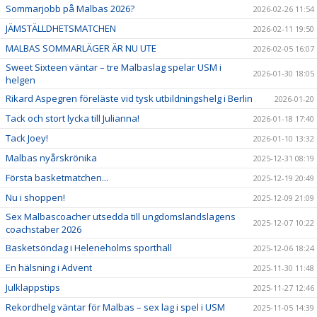
Sommarjobb på Malbas 2026?
2026-02-26 11:54
JÄMSTÄLLDHETSMATCHEN
2026-02-11 19:50
MALBAS SOMMARLÄGER ÄR NU UTE
2026-02-05 16:07
Sweet Sixteen väntar – tre Malbaslag spelar USM i
2026-01-30 18:05
helgen
Rikard Aspegren föreläste vid tysk utbildningshelg i Berlin
2026-01-20
Tack och stort lycka till Julianna!
2026-01-18 17:40
Tack Joey!
2026-01-10 13:32
Malbas nyårskrönika
2025-12-31 08:19
Första basketmatchen...
2025-12-19 20:49
Nu i shoppen!
2025-12-09 21:09
Sex Malbascoacher utsedda till ungdomslandslagens
2025-12-07 10:22
coachstaber 2026
Basketsöndag i Heleneholms sporthall
2025-12-06 18:24
En hälsning i Advent
2025-11-30 11:48
Julklappstips
2025-11-27 12:46
Rekordhelg väntar för Malbas – sex lag i spel i USM
2025-11-05 14:39