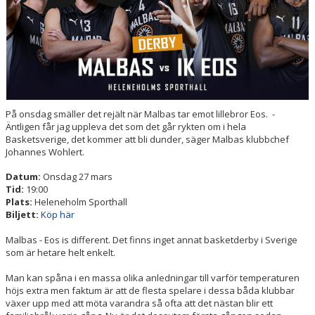
ENGAGERA DIG
KONTAKT
På onsdag smäller det rejält när Malbas tar emot lillebror Eos. -
Äntligen får jag uppleva det som det går rykten om i hela
Basketsverige, det kommer att bli dunder, säger Malbas klubbchef
Johannes Wohlert.
Datum:
Onsdag 27 mars
Tid:
19:00
Plats:
Heleneholm Sporthall
Biljett:
Köp här
Malbas - Eos is different. Det finns inget annat basketderby i Sverige
som är hetare helt enkelt.
Man kan spåna i en massa olika anledningar till varför temperaturen
höjs extra men faktum är att de flesta spelare i dessa båda klubbar
växer upp med att möta varandra så ofta att det nästan blir ett