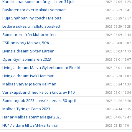
Kansliet har sommarstängt till den 31 juli
2023-07-05 11:23
Basketen tar över Malmö i sommar!
2023-06-29 16:41
Puja Shahbani ny coach i Malbas
2023-06-29 12:57
Ledare sökes till rullstolsbasket!
2023-06-29 12:28
Sommarord från klubbchefen
2023-06-09 10:40
CSR-ansvarig Malbas, 50%
2023-06-08 15:07
Living a dream: Sixten Larsen
2023-06-03 11:10
Open Gym sommaren 2023
2023-06-01 15:07
Living a dream: Malva Gyllenhammar Ekelöf
2023-06-01 11:08
Living a dream: Isak Hammar
2023-05-30 11:07
Malbas värvar Joakim Källman
2023-05-24 11:33
Vänskapsband med Falcon knöts av P10
2023-05-01 16:34
Sommarjobb 2023 - ansök senast 30 april!
2023-04-26 05:56
Malbas Tyringe Camp 2023
2023-04-14 16:15
Här är Malbas sommarläger 2023!
2023-04-06 18:47
HU17 vidare till USM-kvartsfinal
2023-03-13 17:01