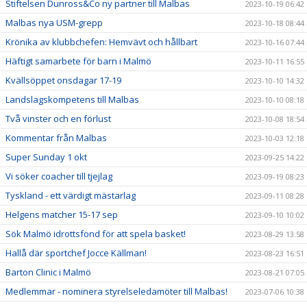
Stiftelsen Dunross&Co ny partner till Malbas
2023-10-19 06:42
Malbas nya USM-grepp
2023-10-18 08:44
Krönika av klubbchefen: Hemvävt och hållbart
2023-10-16 07:44
Häftigt samarbete för barn i Malmö
2023-10-11 16:55
Kvällsöppet onsdagar 17-19
2023-10-10 14:32
Landslagskompetens till Malbas
2023-10-10 08:18
Två vinster och en förlust
2023-10-08 18:54
Kommentar från Malbas
2023-10-03 12:18
Super Sunday 1 okt
2023-09-25 14:22
Vi söker coacher till tjejlag
2023-09-19 08:23
Tyskland - ett värdigt mästarlag
2023-09-11 08:28
Helgens matcher 15-17 sep
2023-09-10 10:02
Sök Malmö idrottsfond för att spela basket!
2023-08-29 13:58
Hallå där sportchef Jocce Källman!
2023-08-23 16:51
Barton Clinic i Malmö
2023-08-21 07:05
Medlemmar - nominera styrelseledamöter till Malbas!
2023-07-06 10:38