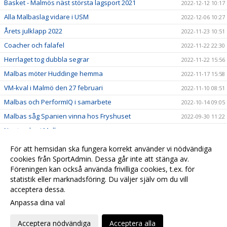
Basket - Malmös näst största lagsport 2021
2022-12-12 10:17
Alla Malbaslag vidare i USM
2022-12-06 10:27
Årets julklapp 2022
2022-11-23 10:51
Coacher och falafel
2022-11-22 22:30
Herrlaget tog dubbla segrar
2022-11-22 15:56
Malbas möter Huddinge hemma
2022-11-17 15:58
VM-kval i Malmö den 27 februari
2022-11-10 08:51
Malbas och PerformIQ i samarbete
2022-10-14 09:05
Malbas såg Spanien vinna hos Fryshuset
2022-09-30 11:22
Ny styrelse i Malbas
2022-09-29 08:19
Scandic ny partner till Malbas
2022-09-23 11:19
För att hemsidan ska fungera korrekt använder vi nödvändiga
cookies från SportAdmin. Dessa går inte att stänga av.
2022-04-07
Föreningen kan också använda frivilliga cookies, t.ex. för
Lorem ipsum
2020-12-11 15:11
statistik eller marknadsföring. Du väljer själv om du vill
acceptera dessa.
Anpassa dina val
Cookie-
Gå till
inställningar
Webbversion
Acceptera nödvändiga
Acceptera alla