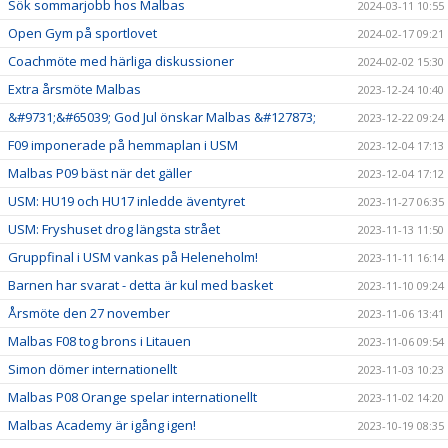
Sök sommarjobb hos Malbas
2024-03-11 10:55
Open Gym på sportlovet
2024-02-17 09:21
Coachmöte med härliga diskussioner
2024-02-02 15:30
Extra årsmöte Malbas
2023-12-24 10:40
&#9731;&#65039; God Jul önskar Malbas &#127873;
2023-12-22 09:24
F09 imponerade på hemmaplan i USM
2023-12-04 17:13
Malbas P09 bäst när det gäller
2023-12-04 17:12
USM: HU19 och HU17 inledde äventyret
2023-11-27 06:35
USM: Fryshuset drog längsta strået
2023-11-13 11:50
Gruppfinal i USM vankas på Heleneholm!
2023-11-11 16:14
Barnen har svarat - detta är kul med basket
2023-11-10 09:24
Årsmöte den 27 november
2023-11-06 13:41
Malbas F08 tog brons i Litauen
2023-11-06 09:54
Simon dömer internationellt
2023-11-03 10:23
Malbas P08 Orange spelar internationellt
2023-11-02 14:20
Malbas Academy är igång igen!
2023-10-19 08:35