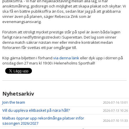
publiksiffra. - Vi har en hejaklacktävling mellan alla lag, vi har
ansiktsmålning, godisregn och möjlighet att skapa plakat och skyltar. Vi
ska få en bättre publiksiffra än Eos, sedan litar jag på att grabbarna
vinner även på planen, säger Rebecca Zink som är
evenemangsansvarig.
Förutom att otroligt mycket prestige står på spel är även båda lagen
farligt nära nedflyttningsstrecket i Superettan. Det lag som vinner
denna match säkrar nästan mer eller mindre kontraktet medan
förloraren får svettas ett par omgångar till.
Köp gärna biljetten i förhand
via denna länk
eller dyk upp i dörren på
onsdag den 27 mars kl 19:00 i Heleneholms Sporthall!
Nyhetsarkiv
Join the team
2026-07-16 13:01
Vill du uppleva elitbasket på nära håll?
2026-07-13 10:26
Malbas öppnar upp rekordmånga platser inför
2026-07-10 11:33
säsongen 2026/2027