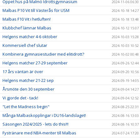
Öppet hus på Malmö Idrottsgymnasium
2024-11-06 06:30
Malbas P10 Vit till Västerås för USM
2024-10-18 14:27
Malbas F10 Vit i hetluften!
2024-10-18 13:48
Klubbchef lämnar Malbas
2024-10-12 15:07
Helgens matcher 4-6 oktober
2024-10-03 15:28
Kommersiell chef slutar
2024-10-03 10:52
Kombinera gymnasiestudier med elitidrott?
2024-10-02 00:48
Helgens matcher 27-29 september
2024-09-26 12:44
17 års väntan är över
2024-09-20 10:56
Helgens matcher 21-22 sep
2024-09-19 14:05
Årsmöte den 30 september
2024-09-04 14:27
Vi gjorde det - tack!
2024-09-04 12:52
"Let the Madness begin"
2024-08-25 22:31
Många Malbaskopplingar i DU16-landslaget!
2024-08-16 13:03
Säsongen 2024/2025 - lets do this!!!
2024-08-16 10:37
Fystränare med NBA-meriter till Malbas
2024-07-24 17:20