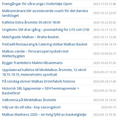
Framgångar för våra unga i Södertälje Open
2025-11-05 12:48
Malbastränare blir assisterande coach för det danska
2025-10-31 22:03
landslaget
Kallelse Extra årsmöte 30 okt kl 18.00
2025-10-23 20:20
Ungdoms-SM drar igång – premiärhelg för U15 och U16!
2025-10-17 15:15
Matchguide: Malbas – Brahe Basket
2025-10-11 12:28
FreDa49 Restaurang & Catering stöttar Malbas Basket
2025-10-08 14:14
Malbas vände – försvarsspel nyckeln mot
2025-10-06 03:13
Wetterbygden
Bygger framtidens Malmö tillsammans
2025-10-02 01:20
Uppdaterad kallelse till MiniMalbas årsmöte, 12 okt kl
2025-09-27 13:33
18.15-19.15, Heleneholms sporthall
På söndag skriver Malbas Drömfabrik historia
2025-09-24 21:49
Historisk SBL ligapremiär + SEH hemmapremiär =
2025-09-22 18:32
Basketfest!
Välkomna på MiniMalbas årsmöte
2025-09-19 16:29
Välj var du vill sitta - köp säsongskort
2025-09-15
Malbas Madness 2025 – en helg fylld av basketglädje
2025-09-13 19:50