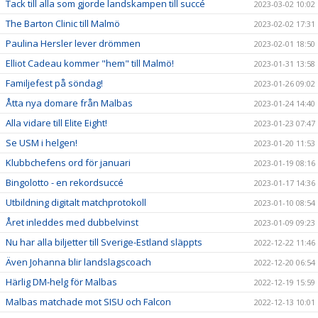
Tack till alla som gjorde landskampen till succé
2023-03-02 10:02
The Barton Clinic till Malmö
2023-02-02 17:31
Paulina Hersler lever drömmen
2023-02-01 18:50
Elliot Cadeau kommer "hem" till Malmö!
2023-01-31 13:58
Familjefest på söndag!
2023-01-26 09:02
Åtta nya domare från Malbas
2023-01-24 14:40
Alla vidare till Elite Eight!
2023-01-23 07:47
Se USM i helgen!
2023-01-20 11:53
Klubbchefens ord för januari
2023-01-19 08:16
Bingolotto - en rekordsuccé
2023-01-17 14:36
Utbildning digitalt matchprotokoll
2023-01-10 08:54
Året inleddes med dubbelvinst
2023-01-09 09:23
Nu har alla biljetter till Sverige-Estland släppts
2022-12-22 11:46
Även Johanna blir landslagscoach
2022-12-20 06:54
Härlig DM-helg för Malbas
2022-12-19 15:59
Malbas matchade mot SISU och Falcon
2022-12-13 10:01