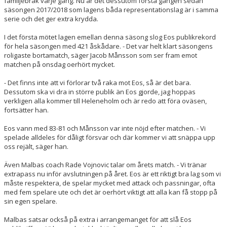
familjebråk varje gång. Nu är det dessutom första gången sedan
säsongen 2017/2018 som lagens båda representationslag är i samma
serie och det ger extra krydda.
I det första mötet lagen emellan denna säsong slog Eos publikrekord
för hela säsongen med 421 åskådare. - Det var helt klart säsongens
roligaste bortamatch, säger Jacob Månsson som ser fram emot
matchen på onsdag oerhört mycket.
- Det finns inte att vi förlorar två raka mot Eos, så är det bara.
Dessutom ska vi dra in större publik än Eos gjorde, jag hoppas
verkligen alla kommer till Heleneholm och är redo att föra oväsen,
fortsätter han.
Eos vann med 83-81 och Månsson var inte nöjd efter matchen. - Vi
spelade alldeles för dåligt försvar och där kommer vi att snäppa upp
oss rejält, säger han.
Även Malbas coach Rade Vojnovic talar om årets match. - Vi tränar
extrapass nu inför avslutningen på året. Eos är ett riktigt bra lag som vi
måste respektera, de spelar mycket med attack och passningar, ofta
med fem spelare ute och det är oerhört viktigt att alla kan få stopp på
sin egen spelare.
Malbas satsar också på extra i arrangemanget för att slå Eos