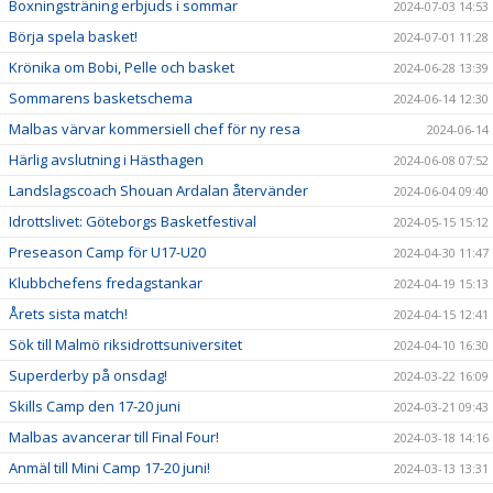
Boxningsträning erbjuds i sommar
2024-07-03 14:53
Börja spela basket!
2024-07-01 11:28
Krönika om Bobi, Pelle och basket
2024-06-28 13:39
Sommarens basketschema
2024-06-14 12:30
Malbas värvar kommersiell chef för ny resa
2024-06-14
Härlig avslutning i Hästhagen
2024-06-08 07:52
Landslagscoach Shouan Ardalan återvänder
2024-06-04 09:40
Idrottslivet: Göteborgs Basketfestival
2024-05-15 15:12
Preseason Camp för U17-U20
2024-04-30 11:47
Klubbchefens fredagstankar
2024-04-19 15:13
Årets sista match!
2024-04-15 12:41
Sök till Malmö riksidrottsuniversitet
2024-04-10 16:30
Superderby på onsdag!
2024-03-22 16:09
Skills Camp den 17-20 juni
2024-03-21 09:43
Malbas avancerar till Final Four!
2024-03-18 14:16
Anmäl till Mini Camp 17-20 juni!
2024-03-13 13:31