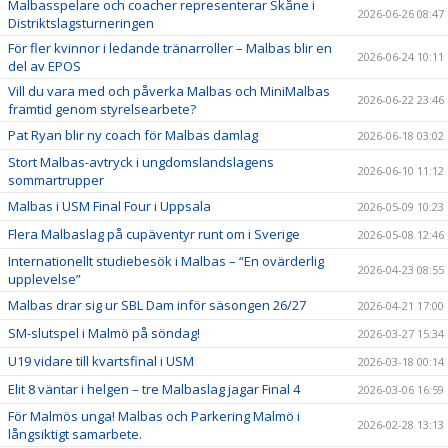
Malbasspelare och coacher representerar Skåne i
2026-06-26 08:47
Distriktslagsturneringen
För fler kvinnor i ledande tränarroller – Malbas blir en
2026-06-24 10:11
del av EPOS
Vill du vara med och påverka Malbas och MiniMalbas
2026-06-22 23:46
framtid genom styrelsearbete?
Pat Ryan blir ny coach för Malbas damlag
2026-06-18 03:02
Stort Malbas-avtryck i ungdomslandslagens
2026-06-10 11:12
sommartrupper
Malbas i USM Final Four i Uppsala
2026-05-09 10:23
Flera Malbaslag på cupäventyr runt om i Sverige
2026-05-08 12:46
Internationellt studiebesök i Malbas – “En ovärderlig
2026-04-23 08:55
upplevelse”
Malbas drar sig ur SBL Dam inför säsongen 26/27
2026-04-21 17:00
SM-slutspel i Malmö på söndag!
2026-03-27 15:34
U19 vidare till kvartsfinal i USM
2026-03-18 00:14
Elit 8 väntar i helgen – tre Malbaslag jagar Final 4
2026-03-06 16:59
För Malmös unga! Malbas och Parkering Malmö i
2026-02-28 13:13
långsiktigt samarbete.