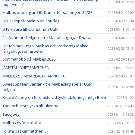
2026-04-23 08:55
upplevelse”
Malbas drar sig ur SBL Dam inför säsongen 26/27
2026-04-21 17:00
SM-slutspel i Malmö på söndag!
2026-03-27 15:34
U19 vidare till kvartsfinal i USM
2026-03-18 00:14
Elit 8 väntar i helgen – tre Malbaslag jagar Final 4
2026-03-06 16:59
För Malmös unga! Malbas och Parkering Malmö i
2026-02-28 13:13
långsiktigt samarbete.
Sommarjobb på Malbas 2026?
2026-02-26 11:54
JÄMSTÄLLDHETSMATCHEN
2026-02-11 19:50
MALBAS SOMMARLÄGER ÄR NU UTE
2026-02-05 16:07
Sweet Sixteen väntar – tre Malbaslag spelar USM i
2026-01-30 18:05
helgen
Rikard Aspegren föreläste vid tysk utbildningshelg i Berlin
2026-01-20
Tack och stort lycka till Julianna!
2026-01-18 17:40
Tack Joey!
2026-01-10 13:32
Malbas nyårskrönika
2025-12-31 08:19
Första basketmatchen...
2025-12-19 20:49