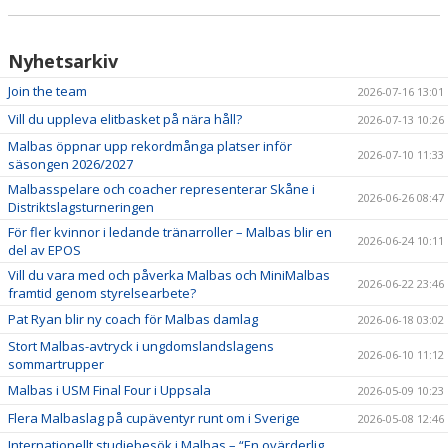
Nyhetsarkiv
Join the team
2026-07-16 13:01
Vill du uppleva elitbasket på nära håll?
2026-07-13 10:26
Malbas öppnar upp rekordmånga platser inför
2026-07-10 11:33
säsongen 2026/2027
Malbasspelare och coacher representerar Skåne i
2026-06-26 08:47
Distriktslagsturneringen
För fler kvinnor i ledande tränarroller – Malbas blir en
2026-06-24 10:11
del av EPOS
Vill du vara med och påverka Malbas och MiniMalbas
2026-06-22 23:46
framtid genom styrelsearbete?
Pat Ryan blir ny coach för Malbas damlag
2026-06-18 03:02
Stort Malbas-avtryck i ungdomslandslagens
2026-06-10 11:12
sommartrupper
Malbas i USM Final Four i Uppsala
2026-05-09 10:23
Flera Malbaslag på cupäventyr runt om i Sverige
2026-05-08 12:46
Internationellt studiebesök i Malbas – “En ovärderlig