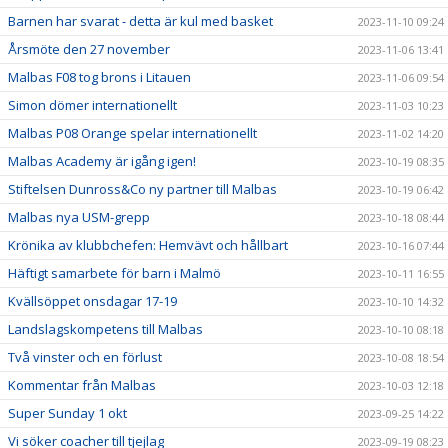
Barnen har svarat - detta är kul med basket
2023-11-10 09:24
Årsmöte den 27 november
2023-11-06 13:41
Malbas F08 tog brons i Litauen
2023-11-06 09:54
Simon dömer internationellt
2023-11-03 10:23
Malbas P08 Orange spelar internationellt
2023-11-02 14:20
Malbas Academy är igång igen!
2023-10-19 08:35
Stiftelsen Dunross&Co ny partner till Malbas
2023-10-19 06:42
Malbas nya USM-grepp
2023-10-18 08:44
Krönika av klubbchefen: Hemvävt och hållbart
2023-10-16 07:44
Häftigt samarbete för barn i Malmö
2023-10-11 16:55
Kvällsöppet onsdagar 17-19
2023-10-10 14:32
Landslagskompetens till Malbas
2023-10-10 08:18
Två vinster och en förlust
2023-10-08 18:54
Kommentar från Malbas
2023-10-03 12:18
Super Sunday 1 okt
2023-09-25 14:22
Vi söker coacher till tjejlag
2023-09-19 08:23