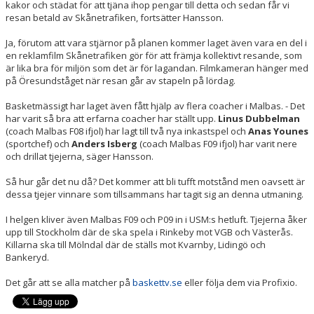
kakor och städat för att tjäna ihop pengar till detta och sedan får vi
resan betald av Skånetrafiken, fortsätter Hansson.
Ja, förutom att vara stjärnor på planen kommer laget även vara en del i
en reklamfilm Skånetrafiken gör för att främja kollektivt resande, som
är lika bra för miljön som det är för lagandan. Filmkameran hänger med
på Öresundståget när resan går av stapeln på lördag.
Basketmässigt har laget även fått hjälp av flera coacher i Malbas. - Det
har varit så bra att erfarna coacher har ställt upp.
Linus Dubbelman
(coach Malbas F08 ifjol) har lagt till två nya inkastspel och
Anas Younes
(sportchef) och
Anders Isberg
(coach Malbas F09 ifjol) har varit nere
och drillat tjejerna, säger Hansson.
Så hur går det nu då? Det kommer att bli tufft motstånd men oavsett är
dessa tjejer vinnare som tillsammans har tagit sig an denna utmaning.
I helgen kliver även Malbas F09 och P09 in i USM:s hetluft. Tjejerna åker
upp till Stockholm där de ska spela i Rinkeby mot VGB och Västerås.
Killarna ska till Mölndal där de ställs mot Kvarnby, Lidingö och
Bankeryd.
Det går att se alla matcher på
baskettv.se
eller följa dem via Profixio.