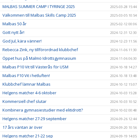
MALBAS SUMMER CAMP I TYRINGE 2025
2025-03-28 15:44
Välkommen till Malbas Skills Camp 2025
2025-03-05 10:54
Malbas 50 år
2025-02-12 00:06
Gott nytt år!
2024-12-31 12:30
God Jul, kära vänner!
2024-12-23 11:56
Rebecca Zink, ny tillförordnad klubbchef
2024-11-06 11:30
Öppet hus på Malmö Idrottsgymnasium
2024-11-06 06:30
Malbas P10 Vit till Västerås för USM
2024-10-18 14:27
Malbas F10 Vit i hetluften!
2024-10-18 13:48
Klubbchef lämnar Malbas
2024-10-12 15:07
Helgens matcher 4-6 oktober
2024-10-03 15:28
Kommersiell chef slutar
2024-10-03 10:52
Kombinera gymnasiestudier med elitidrott?
2024-10-02 00:48
Helgens matcher 27-29 september
2024-09-26 12:44
17 års väntan är över
2024-09-20 10:56
Helgens matcher 21-22 sep
2024-09-19 14:05