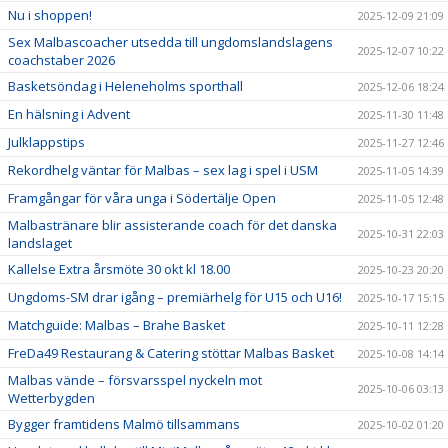
Nu i shoppen!
2025-12-09 21:09
Sex Malbascoacher utsedda till ungdomslandslagens
2025-12-07 10:22
coachstaber 2026
Basketsöndag i Heleneholms sporthall
2025-12-06 18:24
En hälsning i Advent
2025-11-30 11:48
Julklappstips
2025-11-27 12:46
Rekordhelg väntar för Malbas – sex lag i spel i USM
2025-11-05 14:39
Framgångar för våra unga i Södertälje Open
2025-11-05 12:48
Malbastränare blir assisterande coach för det danska
2025-10-31 22:03
landslaget
Kallelse Extra årsmöte 30 okt kl 18.00
2025-10-23 20:20
Ungdoms-SM drar igång – premiärhelg för U15 och U16!
2025-10-17 15:15
Matchguide: Malbas – Brahe Basket
2025-10-11 12:28
FreDa49 Restaurang & Catering stöttar Malbas Basket
2025-10-08 14:14
Malbas vände – försvarsspel nyckeln mot
2025-10-06 03:13
Wetterbygden
Bygger framtidens Malmö tillsammans
2025-10-02 01:20