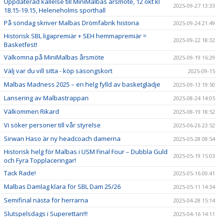
Uppdaterad kallelse till MiniMalbas årsmöte, 12 okt kl
2025-09-27 13:33
18.15-19.15, Heleneholms sporthall
På söndag skriver Malbas Drömfabrik historia
2025-09-24 21:49
Historisk SBL ligapremiär + SEH hemmapremiär =
2025-09-22 18:32
Basketfest!
Välkomna på MiniMalbas årsmöte
2025-09-19 16:29
Välj var du vill sitta - köp säsongskort
2025-09-15
Malbas Madness 2025 – en helg fylld av basketglädje
2025-09-13 19:50
Lansering av Malbastrappan
2025-08-24 14:05
Välkommen Rikard
2025-08-19 18:52
Vi söker personer till vår styrelse
2025-06-26 23:52
Sirwan Haso är ny headcoach damerna
2025-05-28 08:54
Historisk helg för Malbas i USM Final Four – Dubbla Guld
2025-05-19 15:03
och Fyra Topplaceringar!
Tack Rade!
2025-05-16 00:41
Malbas Damlag klara för SBL Dam 25/26
2025-05-11 14:34
Semifinal nästa för herrarna
2025-04-28 15:14
Slutspelsdags i Superettan!!!
2025-04-16 14:11