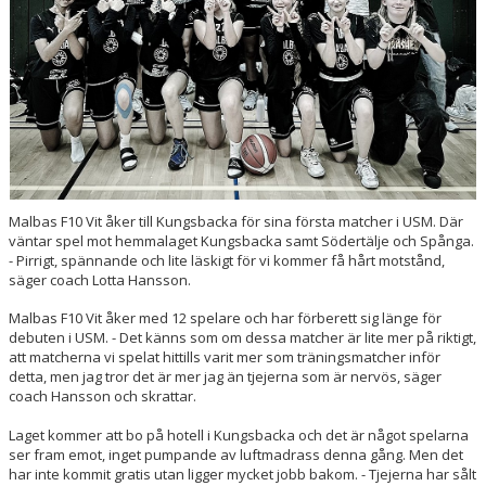
ENGAGERA DIG
KONTAKT
Malbas F10 Vit åker till Kungsbacka för sina första matcher i USM. Där
väntar spel mot hemmalaget Kungsbacka samt Södertälje och Spånga.
- Pirrigt, spännande och lite läskigt för vi kommer få hårt motstånd,
säger coach Lotta Hansson.
Malbas F10 Vit åker med 12 spelare och har förberett sig länge för
debuten i USM. - Det känns som om dessa matcher är lite mer på riktigt,
att matcherna vi spelat hittills varit mer som träningsmatcher inför
detta, men jag tror det är mer jag än tjejerna som är nervös, säger
coach Hansson och skrattar.
Laget kommer att bo på hotell i Kungsbacka och det är något spelarna
ser fram emot, inget pumpande av luftmadrass denna gång. Men det
har inte kommit gratis utan ligger mycket jobb bakom. - Tjejerna har sålt