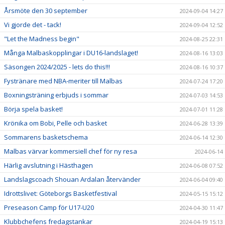
Årsmöte den 30 september
2024-09-04 14:27
Vi gjorde det - tack!
2024-09-04 12:52
"Let the Madness begin"
2024-08-25 22:31
Många Malbaskopplingar i DU16-landslaget!
2024-08-16 13:03
Säsongen 2024/2025 - lets do this!!!
2024-08-16 10:37
Fystränare med NBA-meriter till Malbas
2024-07-24 17:20
Boxningsträning erbjuds i sommar
2024-07-03 14:53
Börja spela basket!
2024-07-01 11:28
Krönika om Bobi, Pelle och basket
2024-06-28 13:39
Sommarens basketschema
2024-06-14 12:30
Malbas värvar kommersiell chef för ny resa
2024-06-14
Härlig avslutning i Hästhagen
2024-06-08 07:52
Landslagscoach Shouan Ardalan återvänder
2024-06-04 09:40
Idrottslivet: Göteborgs Basketfestival
2024-05-15 15:12
Preseason Camp för U17-U20
2024-04-30 11:47
Klubbchefens fredagstankar
2024-04-19 15:13