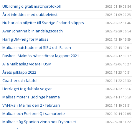
Utbildning digitalt matchprotokoll
2023-01-10 08:54
Året inleddes med dubbelvinst
2023-01-09 09:23
Nu har alla biljetter till Sverige-Estland släppts
2022-12-22 11:46
Även Johanna blir landslagscoach
2022-12-20 06:54
Härlig DM-helg för Malbas
2022-12-19 15:59
Malbas matchade mot SISU och Falcon
2022-12-13 10:01
Basket - Malmös näst största lagsport 2021
2022-12-12 10:17
Alla Malbaslag vidare i USM
2022-12-06 10:27
Årets julklapp 2022
2022-11-23 10:51
Coacher och falafel
2022-11-22 22:30
Herrlaget tog dubbla segrar
2022-11-22 15:56
Malbas möter Huddinge hemma
2022-11-17 15:58
VM-kval i Malmö den 27 februari
2022-11-10 08:51
Malbas och PerformIQ i samarbete
2022-10-14 09:05
Malbas såg Spanien vinna hos Fryshuset
2022-09-30 11:22
Ny styrelse i Malbas
2022-09-29 08:19