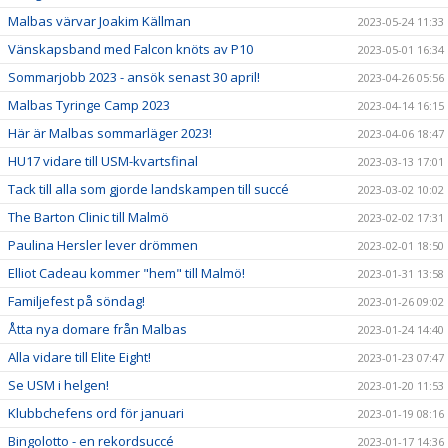
Malbas värvar Joakim Källman
2023-05-24 11:33
Vänskapsband med Falcon knöts av P10
2023-05-01 16:34
Sommarjobb 2023 - ansök senast 30 april!
2023-04-26 05:56
Malbas Tyringe Camp 2023
2023-04-14 16:15
Här är Malbas sommarläger 2023!
2023-04-06 18:47
HU17 vidare till USM-kvartsfinal
2023-03-13 17:01
Tack till alla som gjorde landskampen till succé
2023-03-02 10:02
The Barton Clinic till Malmö
2023-02-02 17:31
Paulina Hersler lever drömmen
2023-02-01 18:50
Elliot Cadeau kommer "hem" till Malmö!
2023-01-31 13:58
Familjefest på söndag!
2023-01-26 09:02
Åtta nya domare från Malbas
2023-01-24 14:40
Alla vidare till Elite Eight!
2023-01-23 07:47
Se USM i helgen!
2023-01-20 11:53
Klubbchefens ord för januari
2023-01-19 08:16
Bingolotto - en rekordsuccé
2023-01-17 14:36