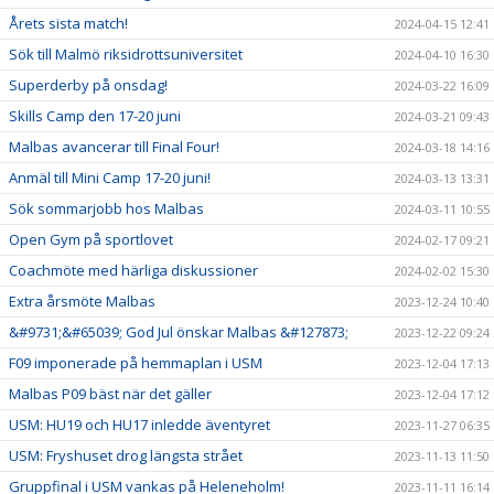
Årets sista match!
2024-04-15 12:41
Sök till Malmö riksidrottsuniversitet
2024-04-10 16:30
Superderby på onsdag!
2024-03-22 16:09
Skills Camp den 17-20 juni
2024-03-21 09:43
Malbas avancerar till Final Four!
2024-03-18 14:16
Anmäl till Mini Camp 17-20 juni!
2024-03-13 13:31
Sök sommarjobb hos Malbas
2024-03-11 10:55
Open Gym på sportlovet
2024-02-17 09:21
Coachmöte med härliga diskussioner
2024-02-02 15:30
Extra årsmöte Malbas
2023-12-24 10:40
&#9731;&#65039; God Jul önskar Malbas &#127873;
2023-12-22 09:24
F09 imponerade på hemmaplan i USM
2023-12-04 17:13
Malbas P09 bäst när det gäller
2023-12-04 17:12
USM: HU19 och HU17 inledde äventyret
2023-11-27 06:35
USM: Fryshuset drog längsta strået
2023-11-13 11:50
Gruppfinal i USM vankas på Heleneholm!
2023-11-11 16:14