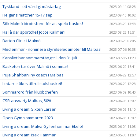
Tyskland - ett värdigt mästarlag
2023-09-11 08:28
Helgens matcher 15-17 sep
2023-09-10 10:02
Sök Malmö idrottsfond för att spela basket!
2023-08-29 13:58
Hallå där sportchef Jocce Källman!
2023-08-23 16:51
Barton Clinic i Malmö
2023-08-21 07:05
Medlemmar - nominera styrelseledamöter till Malbas!
2023-07-06 10:38
Kansliet har sommarstängt till den 31 juli
2023-07-05 11:23
Basketen tar över Malmö i sommar!
2023-06-29 16:41
Puja Shahbani ny coach i Malbas
2023-06-29 12:57
Ledare sökes till rullstolsbasket!
2023-06-29 12:28
Sommarord från klubbchefen
2023-06-09 10:40
CSR-ansvarig Malbas, 50%
2023-06-08 15:07
Living a dream: Sixten Larsen
2023-06-03 11:10
Open Gym sommaren 2023
2023-06-01 15:07
Living a dream: Malva Gyllenhammar Ekelöf
2023-06-01 11:08
Living a dream: Isak Hammar
2023-05-30 11:07