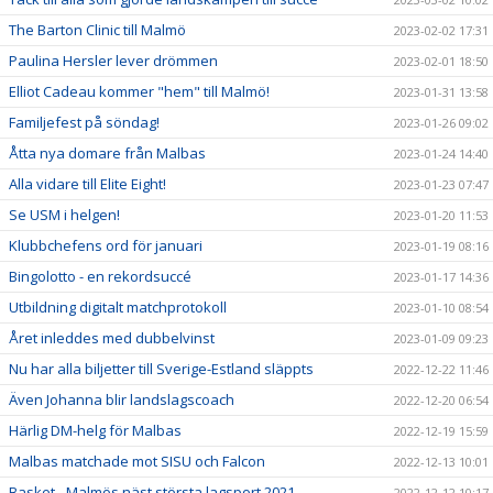
The Barton Clinic till Malmö
2023-02-02 17:31
Paulina Hersler lever drömmen
2023-02-01 18:50
Elliot Cadeau kommer "hem" till Malmö!
2023-01-31 13:58
Familjefest på söndag!
2023-01-26 09:02
Åtta nya domare från Malbas
2023-01-24 14:40
Alla vidare till Elite Eight!
2023-01-23 07:47
Se USM i helgen!
2023-01-20 11:53
Klubbchefens ord för januari
2023-01-19 08:16
Bingolotto - en rekordsuccé
2023-01-17 14:36
Utbildning digitalt matchprotokoll
2023-01-10 08:54
Året inleddes med dubbelvinst
2023-01-09 09:23
Nu har alla biljetter till Sverige-Estland släppts
2022-12-22 11:46
Även Johanna blir landslagscoach
2022-12-20 06:54
Härlig DM-helg för Malbas
2022-12-19 15:59
Malbas matchade mot SISU och Falcon
2022-12-13 10:01
Basket - Malmös näst största lagsport 2021
2022-12-12 10:17