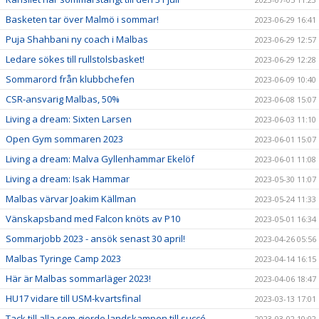
Basketen tar över Malmö i sommar!
2023-06-29 16:41
Puja Shahbani ny coach i Malbas
2023-06-29 12:57
Ledare sökes till rullstolsbasket!
2023-06-29 12:28
Sommarord från klubbchefen
2023-06-09 10:40
CSR-ansvarig Malbas, 50%
2023-06-08 15:07
Living a dream: Sixten Larsen
2023-06-03 11:10
Open Gym sommaren 2023
2023-06-01 15:07
Living a dream: Malva Gyllenhammar Ekelöf
2023-06-01 11:08
Living a dream: Isak Hammar
2023-05-30 11:07
Malbas värvar Joakim Källman
2023-05-24 11:33
Vänskapsband med Falcon knöts av P10
2023-05-01 16:34
Sommarjobb 2023 - ansök senast 30 april!
2023-04-26 05:56
Malbas Tyringe Camp 2023
2023-04-14 16:15
Här är Malbas sommarläger 2023!
2023-04-06 18:47
HU17 vidare till USM-kvartsfinal
2023-03-13 17:01
Tack till alla som gjorde landskampen till succé
2023-03-02 10:02