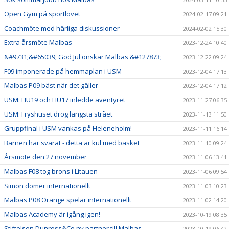
Open Gym på sportlovet
2024-02-17 09:21
Coachmöte med härliga diskussioner
2024-02-02 15:30
Extra årsmöte Malbas
2023-12-24 10:40
&#9731;&#65039; God Jul önskar Malbas &#127873;
2023-12-22 09:24
F09 imponerade på hemmaplan i USM
2023-12-04 17:13
Malbas P09 bäst när det gäller
2023-12-04 17:12
USM: HU19 och HU17 inledde äventyret
2023-11-27 06:35
USM: Fryshuset drog längsta strået
2023-11-13 11:50
Gruppfinal i USM vankas på Heleneholm!
2023-11-11 16:14
Barnen har svarat - detta är kul med basket
2023-11-10 09:24
Årsmöte den 27 november
2023-11-06 13:41
Malbas F08 tog brons i Litauen
2023-11-06 09:54
Simon dömer internationellt
2023-11-03 10:23
Malbas P08 Orange spelar internationellt
2023-11-02 14:20
Malbas Academy är igång igen!
2023-10-19 08:35
Stiftelsen Dunross&Co ny partner till Malbas
2023-10-19 06:42