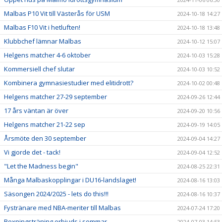
Malbas P10 Vit till Västerås för USM
2024-10-18 14:27
Malbas F10 Vit i hetluften!
2024-10-18 13:48
Klubbchef lämnar Malbas
2024-10-12 15:07
Helgens matcher 4-6 oktober
2024-10-03 15:28
Kommersiell chef slutar
2024-10-03 10:52
Kombinera gymnasiestudier med elitidrott?
2024-10-02 00:48
Helgens matcher 27-29 september
2024-09-26 12:44
17 års väntan är över
2024-09-20 10:56
Helgens matcher 21-22 sep
2024-09-19 14:05
Årsmöte den 30 september
2024-09-04 14:27
Vi gjorde det - tack!
2024-09-04 12:52
"Let the Madness begin"
2024-08-25 22:31
Många Malbaskopplingar i DU16-landslaget!
2024-08-16 13:03
Säsongen 2024/2025 - lets do this!!!
2024-08-16 10:37
Fystränare med NBA-meriter till Malbas
2024-07-24 17:20
Boxningsträning erbjuds i sommar
2024-07-03 14:53