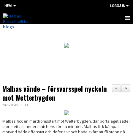
HEM
LOGGA IN
HEM
OM OSS
BÖRJA SPELA
NYHETER
SHOP
Malbas vände – försvarsspel nyckeln
<
>
MALBAS MADNESS CUP
mot Wetterbygden
2025-10-06 03:13
SOMMARLÄGER 2026
Malbas fick en mardrömsstart mot Wetterbygden, där bortalaget satte i
LAG OCH VERKSAMHET
stort sett allt under matchens första minuter. Malbas fick kämpa i
motvind både offensivt och defensivt och hade svårt att få stopp på