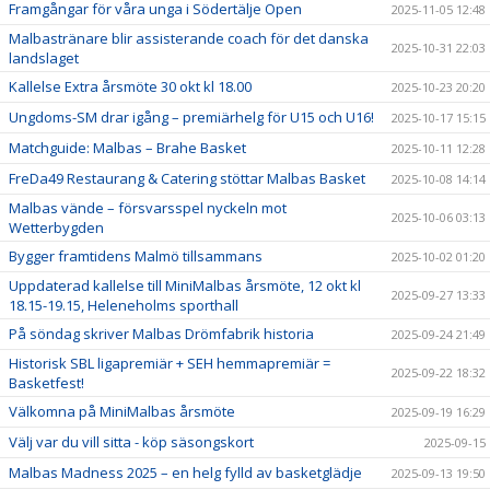
Framgångar för våra unga i Södertälje Open
2025-11-05 12:48
Malbastränare blir assisterande coach för det danska
2025-10-31 22:03
landslaget
Kallelse Extra årsmöte 30 okt kl 18.00
2025-10-23 20:20
Ungdoms-SM drar igång – premiärhelg för U15 och U16!
2025-10-17 15:15
Matchguide: Malbas – Brahe Basket
2025-10-11 12:28
FreDa49 Restaurang & Catering stöttar Malbas Basket
2025-10-08 14:14
Malbas vände – försvarsspel nyckeln mot
2025-10-06 03:13
Wetterbygden
Bygger framtidens Malmö tillsammans
2025-10-02 01:20
Uppdaterad kallelse till MiniMalbas årsmöte, 12 okt kl
2025-09-27 13:33
18.15-19.15, Heleneholms sporthall
På söndag skriver Malbas Drömfabrik historia
2025-09-24 21:49
Historisk SBL ligapremiär + SEH hemmapremiär =
2025-09-22 18:32
Basketfest!
Välkomna på MiniMalbas årsmöte
2025-09-19 16:29
Välj var du vill sitta - köp säsongskort
2025-09-15
Malbas Madness 2025 – en helg fylld av basketglädje
2025-09-13 19:50