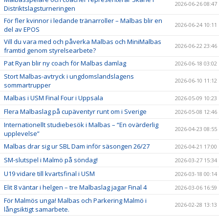
2026-06-26 08:47
Distriktslagsturneringen
För fler kvinnor i ledande tränarroller – Malbas blir en
2026-06-24 10:11
del av EPOS
Vill du vara med och påverka Malbas och MiniMalbas
2026-06-22 23:46
framtid genom styrelsearbete?
Pat Ryan blir ny coach för Malbas damlag
2026-06-18 03:02
Stort Malbas-avtryck i ungdomslandslagens
2026-06-10 11:12
sommartrupper
Malbas i USM Final Four i Uppsala
2026-05-09 10:23
Flera Malbaslag på cupäventyr runt om i Sverige
2026-05-08 12:46
Internationellt studiebesök i Malbas – “En ovärderlig
2026-04-23 08:55
upplevelse”
Malbas drar sig ur SBL Dam inför säsongen 26/27
2026-04-21 17:00
SM-slutspel i Malmö på söndag!
2026-03-27 15:34
U19 vidare till kvartsfinal i USM
2026-03-18 00:14
Elit 8 väntar i helgen – tre Malbaslag jagar Final 4
2026-03-06 16:59
För Malmös unga! Malbas och Parkering Malmö i
2026-02-28 13:13
långsiktigt samarbete.