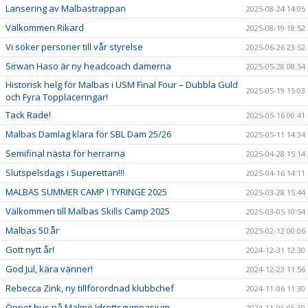
Lansering av Malbastrappan
2025-08-24 14:05
Välkommen Rikard
2025-08-19 18:52
Vi söker personer till vår styrelse
2025-06-26 23:52
Sirwan Haso är ny headcoach damerna
2025-05-28 08:54
Historisk helg för Malbas i USM Final Four – Dubbla Guld
2025-05-19 15:03
och Fyra Topplaceringar!
Tack Rade!
2025-05-16 00:41
Malbas Damlag klara för SBL Dam 25/26
2025-05-11 14:34
Semifinal nästa för herrarna
2025-04-28 15:14
Slutspelsdags i Superettan!!!
2025-04-16 14:11
MALBAS SUMMER CAMP I TYRINGE 2025
2025-03-28 15:44
Välkommen till Malbas Skills Camp 2025
2025-03-05 10:54
Malbas 50 år
2025-02-12 00:06
Gott nytt år!
2024-12-31 12:30
God Jul, kära vänner!
2024-12-23 11:56
Rebecca Zink, ny tillförordnad klubbchef
2024-11-06 11:30
Öppet hus på Malmö Idrottsgymnasium
2024-11-06 06:30