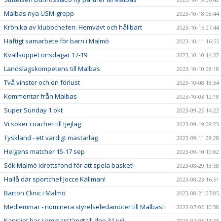
Malbas nya USM-grepp
2023-10-18 08:44
Krönika av klubbchefen: Hemvävt och hållbart
2023-10-16 07:44
Häftigt samarbete för barn i Malmö
2023-10-11 16:55
Kvällsöppet onsdagar 17-19
2023-10-10 14:32
Landslagskompetens till Malbas
2023-10-10 08:18
Två vinster och en förlust
2023-10-08 18:54
Kommentar från Malbas
2023-10-03 12:18
Super Sunday 1 okt
2023-09-25 14:22
Vi söker coacher till tjejlag
2023-09-19 08:23
Tyskland - ett värdigt mästarlag
2023-09-11 08:28
Helgens matcher 15-17 sep
2023-09-10 10:02
Sök Malmö idrottsfond för att spela basket!
2023-08-29 13:58
Hallå där sportchef Jocce Källman!
2023-08-23 16:51
Barton Clinic i Malmö
2023-08-21 07:05
Medlemmar - nominera styrelseledamöter till Malbas!
2023-07-06 10:38
Kansliet har sommarstängt till den 31 juli
2023-07-05 11:23