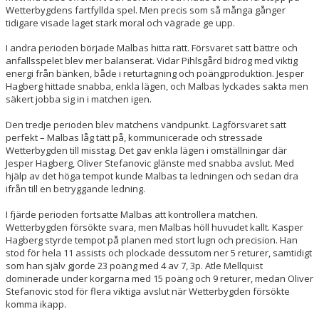
ENGAGERA DIG
Wetterbygdens fartfyllda spel. Men precis som så många gånger
tidigare visade laget stark moral och vägrade ge upp.
KONTAKT
I andra perioden började Malbas hitta rätt. Försvaret satt bättre och
anfallsspelet blev mer balanserat. Vidar Pihlsgård bidrog med viktig
energi från bänken, både i returtagning och poängproduktion. Jesper
Hagberg hittade snabba, enkla lägen, och Malbas lyckades sakta men
säkert jobba sig in i matchen igen.
Den tredje perioden blev matchens vändpunkt. Lagförsvaret satt
perfekt – Malbas låg tätt på, kommunicerade och stressade
Wetterbygden till misstag. Det gav enkla lägen i omställningar där
Jesper Hagberg, Oliver Stefanovic glänste med snabba avslut. Med
hjälp av det höga tempot kunde Malbas ta ledningen och sedan dra
ifrån till en betryggande ledning.
I fjärde perioden fortsatte Malbas att kontrollera matchen.
Wetterbygden försökte svara, men Malbas höll huvudet kallt. Kasper
Hagberg styrde tempot på planen med stort lugn och precision. Han
stod för hela 11 assists och plockade dessutom ner 5 returer, samtidigt
som han själv gjorde 23 poäng med 4 av 7, 3p. Atle Mellquist
dominerade under korgarna med 15 poäng och 9 returer, medan Oliver
Stefanovic stod för flera viktiga avslut när Wetterbygden försökte
komma ikapp.