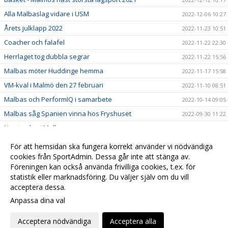
Alla Malbaslag vidare i USM
2022-12-06 10:27
Årets julklapp 2022
2022-11-23 10:51
Coacher och falafel
2022-11-22 22:30
Herrlaget tog dubbla segrar
2022-11-22 15:56
Malbas möter Huddinge hemma
2022-11-17 15:58
VM-kval i Malmö den 27 februari
2022-11-10 08:51
Malbas och PerformIQ i samarbete
2022-10-14 09:05
Malbas såg Spanien vinna hos Fryshuset
2022-09-30 11:22
Ny styrelse i Malbas
2022-09-29 08:19
Scandic ny partner till Malbas
2022-09-23 11:19
För att hemsidan ska fungera korrekt använder vi nödvändiga
cookies från SportAdmin. Dessa går inte att stänga av.
2022-04-07
Föreningen kan också använda frivilliga cookies, t.ex. för
Lorem ipsum
2020-12-11 15:11
statistik eller marknadsföring. Du väljer själv om du vill
acceptera dessa.
Anpassa dina val
Cookie-
Gå till
inställningar
Webbversion
Acceptera nödvändiga
Acceptera alla