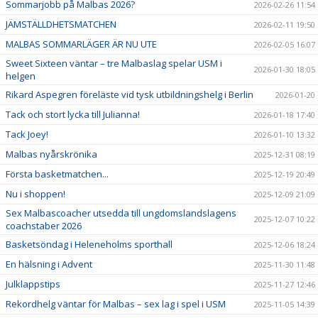
Sommarjobb på Malbas 2026?
2026-02-26 11:54
JÄMSTÄLLDHETSMATCHEN
2026-02-11 19:50
MALBAS SOMMARLÄGER ÄR NU UTE
2026-02-05 16:07
Sweet Sixteen väntar – tre Malbaslag spelar USM i
2026-01-30 18:05
helgen
Rikard Aspegren föreläste vid tysk utbildningshelg i Berlin
2026-01-20
Tack och stort lycka till Julianna!
2026-01-18 17:40
Tack Joey!
2026-01-10 13:32
Malbas nyårskrönika
2025-12-31 08:19
Första basketmatchen...
2025-12-19 20:49
Nu i shoppen!
2025-12-09 21:09
Sex Malbascoacher utsedda till ungdomslandslagens
2025-12-07 10:22
coachstaber 2026
Basketsöndag i Heleneholms sporthall
2025-12-06 18:24
En hälsning i Advent
2025-11-30 11:48
Julklappstips
2025-11-27 12:46
Rekordhelg väntar för Malbas – sex lag i spel i USM
2025-11-05 14:39