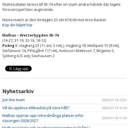
Slutresultatet skrevs till 95-74 efter en stark andra halvlek där lagets
försvarsspel blev avgörande.
Nästa match är den lördagen 25 okt kl16:00 mot Aros Basket.
Köp din biljett här
Malbas – Wetterbygden 95-74
(14-27, 31-19, 32-16, 18-12)
Poäng
K. Hagberg 23 (11 ast, 5 ret), J. Hagberg 18, Mellquist 15 (9 ret),
Stefanovic 14, Pihlsgård 7 (7 ret), Axelsson Mattsson 7, Birgemo 5,
Sjöberg 4 (5 ast), Seehausen 2
Nyhetsarkiv
Join the team
2026-07-16 13:01
Vill du uppleva elitbasket på nära håll?
2026-07-13 10:26
Malbas öppnar upp rekordmånga platser inför
2026-07-10 11:33
säsongen 2026/2027
Malbasspelare och coacher representerar Skåne i