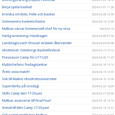
Börja spela basket!
2024-07-01 11:28
Krönika om Bobi, Pelle och basket
2024-06-28 13:39
Sommarens basketschema
2024-06-14 12:30
Malbas värvar kommersiell chef för ny resa
2024-06-14
Härlig avslutning i Hästhagen
2024-06-08 07:52
Landslagscoach Shouan Ardalan återvänder
2024-06-04 09:40
Idrottslivet: Göteborgs Basketfestival
2024-05-15 15:12
Preseason Camp för U17-U20
2024-04-30 11:47
Klubbchefens fredagstankar
2024-04-19 15:13
Årets sista match!
2024-04-15 12:41
Sök till Malmö riksidrottsuniversitet
2024-04-10 16:30
Superderby på onsdag!
2024-03-22 16:09
Skills Camp den 17-20 juni
2024-03-21 09:43
Malbas avancerar till Final Four!
2024-03-18 14:16
Anmäl till Mini Camp 17-20 juni!
2024-03-13 13:31
Sök sommarjobb hos Malbas
2024-03-11 10:55