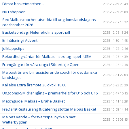
Första basketmatchen...
2025-12-19 20:49
Nu i shoppen!
2025-12-09 21:09
Sex Malbascoacher utsedda till ungdomslandslagens
2025-12-07 10:22
coachstaber 2026
Basketsöndag i Heleneholms sporthall
2025-12-06 18:24
En hälsning i Advent
2025-11-30 11:48
Julklappstips
2025-11-27 12:46
Rekordhelg väntar för Malbas – sex lag i spel i USM
2025-11-05 14:39
Framgångar för våra unga i Södertälje Open
2025-11-05 12:48
Malbastränare blir assisterande coach för det danska
2025-10-31 22:03
landslaget
Kallelse Extra årsmöte 30 okt kl 18.00
2025-10-23 20:20
Ungdoms-SM drar igång – premiärhelg för U15 och U16!
2025-10-17 15:15
Matchguide: Malbas – Brahe Basket
2025-10-11 12:28
FreDa49 Restaurang & Catering stöttar Malbas Basket
2025-10-08 14:14
Malbas vände – försvarsspel nyckeln mot
2025-10-06 03:13
Wetterbygden