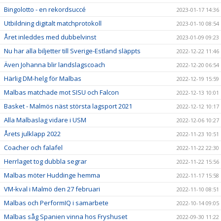
Bingolotto - en rekordsuccé
2023-01-17 14:36
Utbildning digitalt matchprotokoll
2023-01-10 08:54
Året inleddes med dubbelvinst
2023-01-09 09:23
Nu har alla biljetter till Sverige-Estland släppts
2022-12-22 11:46
Även Johanna blir landslagscoach
2022-12-20 06:54
Härlig DM-helg för Malbas
2022-12-19 15:59
Malbas matchade mot SISU och Falcon
2022-12-13 10:01
Basket - Malmös näst största lagsport 2021
2022-12-12 10:17
Alla Malbaslag vidare i USM
2022-12-06 10:27
Årets julklapp 2022
2022-11-23 10:51
Coacher och falafel
2022-11-22 22:30
Herrlaget tog dubbla segrar
2022-11-22 15:56
Malbas möter Huddinge hemma
2022-11-17 15:58
VM-kval i Malmö den 27 februari
2022-11-10 08:51
Malbas och PerformIQ i samarbete
2022-10-14 09:05
Malbas såg Spanien vinna hos Fryshuset
2022-09-30 11:22