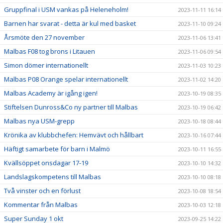
Gruppfinal i USM vankas på Heleneholm!
2023-11-11 16:14
Barnen har svarat - detta är kul med basket
2023-11-10 09:24
Årsmöte den 27 november
2023-11-06 13:41
Malbas F08 tog brons i Litauen
2023-11-06 09:54
Simon dömer internationellt
2023-11-03 10:23
Malbas P08 Orange spelar internationellt
2023-11-02 14:20
Malbas Academy är igång igen!
2023-10-19 08:35
Stiftelsen Dunross&Co ny partner till Malbas
2023-10-19 06:42
Malbas nya USM-grepp
2023-10-18 08:44
Krönika av klubbchefen: Hemvävt och hållbart
2023-10-16 07:44
Häftigt samarbete för barn i Malmö
2023-10-11 16:55
Kvällsöppet onsdagar 17-19
2023-10-10 14:32
Landslagskompetens till Malbas
2023-10-10 08:18
Två vinster och en förlust
2023-10-08 18:54
Kommentar från Malbas
2023-10-03 12:18
Super Sunday 1 okt
2023-09-25 14:22