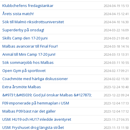
Klubbchefens fredagstankar
2024-04-19 15:13
Årets sista match!
2024-04-15 12:41
Sök till Malmö riksidrottsuniversitet
2024-04-10 16:30
Superderby på onsdag!
2024-03-22 16:09
Skills Camp den 17-20 juni
2024-03-21 09:43
Malbas avancerar till Final Four!
2024-03-18 14:16
Anmäl till Mini Camp 17-20 juni!
2024-03-13 13:31
Sök sommarjobb hos Malbas
2024-03-11 10:55
Open Gym på sportlovet
2024-02-17 09:21
Coachmöte med härliga diskussioner
2024-02-02 15:30
Extra årsmöte Malbas
2023-12-24 10:40
&#9731;&#65039; God Jul önskar Malbas &#127873;
2023-12-22 09:24
F09 imponerade på hemmaplan i USM
2023-12-04 17:13
Malbas P09 bäst när det gäller
2023-12-04 17:12
USM: HU19 och HU17 inledde äventyret
2023-11-27 06:35
USM: Fryshuset drog längsta strået
2023-11-13 11:50