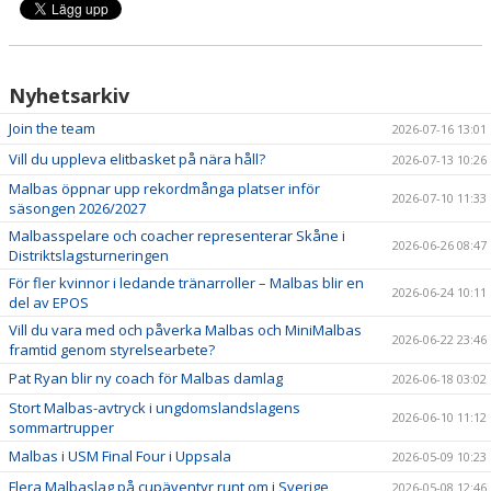
Nyhetsarkiv
Join the team
2026-07-16 13:01
Vill du uppleva elitbasket på nära håll?
2026-07-13 10:26
Malbas öppnar upp rekordmånga platser inför
2026-07-10 11:33
säsongen 2026/2027
Malbasspelare och coacher representerar Skåne i
2026-06-26 08:47
Distriktslagsturneringen
För fler kvinnor i ledande tränarroller – Malbas blir en
2026-06-24 10:11
del av EPOS
Vill du vara med och påverka Malbas och MiniMalbas
2026-06-22 23:46
framtid genom styrelsearbete?
Pat Ryan blir ny coach för Malbas damlag
2026-06-18 03:02
Stort Malbas-avtryck i ungdomslandslagens
2026-06-10 11:12
sommartrupper
Malbas i USM Final Four i Uppsala
2026-05-09 10:23
Flera Malbaslag på cupäventyr runt om i Sverige
2026-05-08 12:46