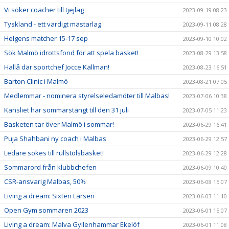
Vi söker coacher till tjejlag
2023-09-19 08:23
Tyskland - ett värdigt mästarlag
2023-09-11 08:28
Helgens matcher 15-17 sep
2023-09-10 10:02
Sök Malmö idrottsfond för att spela basket!
2023-08-29 13:58
Hallå där sportchef Jocce Källman!
2023-08-23 16:51
Barton Clinic i Malmö
2023-08-21 07:05
Medlemmar - nominera styrelseledamöter till Malbas!
2023-07-06 10:38
Kansliet har sommarstängt till den 31 juli
2023-07-05 11:23
Basketen tar över Malmö i sommar!
2023-06-29 16:41
Puja Shahbani ny coach i Malbas
2023-06-29 12:57
Ledare sökes till rullstolsbasket!
2023-06-29 12:28
Sommarord från klubbchefen
2023-06-09 10:40
CSR-ansvarig Malbas, 50%
2023-06-08 15:07
Living a dream: Sixten Larsen
2023-06-03 11:10
Open Gym sommaren 2023
2023-06-01 15:07
Living a dream: Malva Gyllenhammar Ekelöf
2023-06-01 11:08