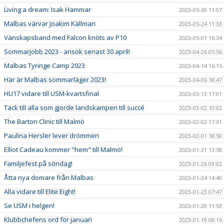
Living a dream: Isak Hammar
2023-05-30 11:07
Malbas värvar Joakim Källman
2023-05-24 11:33
Vänskapsband med Falcon knöts av P10
2023-05-01 16:34
Sommarjobb 2023 - ansök senast 30 april!
2023-04-26 05:56
Malbas Tyringe Camp 2023
2023-04-14 16:15
Här är Malbas sommarläger 2023!
2023-04-06 18:47
HU17 vidare till USM-kvartsfinal
2023-03-13 17:01
Tack till alla som gjorde landskampen till succé
2023-03-02 10:02
The Barton Clinic till Malmö
2023-02-02 17:31
Paulina Hersler lever drömmen
2023-02-01 18:50
Elliot Cadeau kommer "hem" till Malmö!
2023-01-31 13:58
Familjefest på söndag!
2023-01-26 09:02
Åtta nya domare från Malbas
2023-01-24 14:40
Alla vidare till Elite Eight!
2023-01-23 07:47
Se USM i helgen!
2023-01-20 11:53
Klubbchefens ord för januari
2023-01-19 08:16