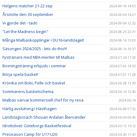
Helgens matcher 21-22 sep
2024-09-19 14:05
Årsmöte den 30 september
2024-09-04 14:27
Vi gjorde det - tack!
2024-09-04 12:52
"Let the Madness begin"
2024-08-25 22:31
Många Malbaskopplingar i DU16-landslaget!
2024-08-16 13:03
Säsongen 2024/2025 - lets do this!!!
2024-08-16 10:37
Fystränare med NBA-meriter till Malbas
2024-07-24 17:20
Boxningsträning erbjuds i sommar
2024-07-03 14:53
Börja spela basket!
2024-07-01 11:28
Krönika om Bobi, Pelle och basket
2024-06-28 13:39
Sommarens basketschema
2024-06-14 12:30
Malbas värvar kommersiell chef för ny resa
2024-06-14
Härlig avslutning i Hästhagen
2024-06-08 07:52
Landslagscoach Shouan Ardalan återvänder
2024-06-04 09:40
Idrottslivet: Göteborgs Basketfestival
2024-05-15 15:12
Preseason Camp för U17-U20
2024-04-30 11:47