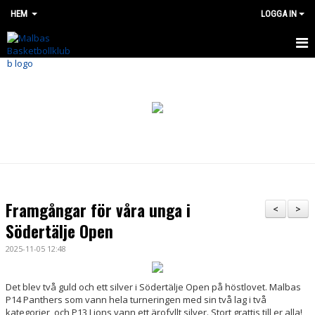
HEM
LOGGA IN
HEM
OM OSS
BÖRJA SPELA
NYHETER
SHOP
Framgångar för våra unga i
<
>
MALBAS MADNESS CUP
Södertälje Open
2025-11-05 12:48
SOMMARLÄGER 2026
Det blev två guld och ett silver i Södertälje Open på höstlovet. Malbas
LAG OCH VERKSAMHET
P14 Panthers som vann hela turneringen med sin två lag i två
kategorier, och P13 Lions vann ett ärofyllt silver.
Stort grattis till er alla!