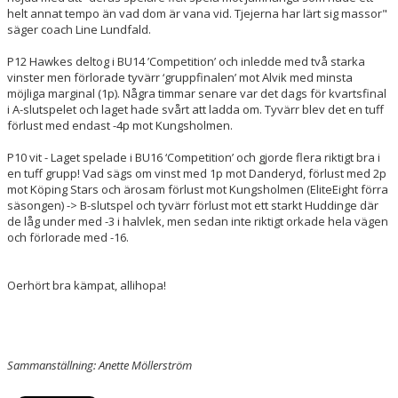
helt annat tempo än vad dom är vana vid. Tjejerna har lärt sig massor"
säger coach Line Lundfald.
P12 Hawkes deltog i BU14 ’Competition’ och inledde med två starka
vinster men förlorade tyvärr ‘gruppfinalen’ mot Alvik med minsta
möjliga marginal (1p). Några timmar senare var det dags för kvartsfinal
i A-slutspelet och laget hade svårt att ladda om. Tyvärr blev det en tuff
förlust med endast -4p mot Kungsholmen.
P10 vit - Laget spelade i BU16 ‘Competition’ och gjorde flera riktigt bra i
en tuff grupp! Vad sägs om vinst med 1p mot Danderyd, förlust med 2p
mot Köping Stars och ärosam förlust mot Kungsholmen (EliteEight förra
säsongen) -> B-slutspel och tyvärr förlust mot ett starkt Huddinge där
de låg under med -3 i halvlek, men sedan inte riktigt orkade hela vägen
och förlorade med -16.
Oerhört bra kämpat, allihopa!
Sammanställning: Anette Möllerström