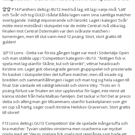
ENGAGERA DIG
🏆🏆 P14 Panthers deltog i BU12 med två lag, ett lag i varje nivå; ‘Lätt’
och ‘Svår’ och tog GULD i båda! Båda lagen vann sina samtliga matcher
KONTAKT
övertygande. Väldigt imponerande och lärorikt. Laget i kategori ‘Svår’
mötte mest motstånd i slutspelet när de mötte Central i två olika lag.
Finalen mot Central Östermalm var den svåraste matchen i
turneringen, men till slut vann med 12 poäng. Stort, stort grattis till
gulden!
🥈P13 Lions - Detta var första gången laget var med i Södertälje Open
och man ställde upp i ‘Competition’ kategorin i BU13. "Äntligen fick vi
spela mot lag utanför Skåne, kul och lärorikt", vittnar headcoach
Kirstine om. Laget gick obesegrade genom gruppspelet och presterade
fin basket. I slutspelet blev det tuffare matcher, men då visade sig
bredden och sammanhållningen i laget och man tog sig hela vägen till
final. Där väntade ett väldigt tekniskt och större Viby. “Trots en -5
poäng-förlust var finalen en stor upplevelse för laget, inte minst att
känna stödet från hela Malbas-familjen. Det tackar vi för! Det är precis
detta och allting man gör tillsammans utanför basketplanen som gör
en cup så härlig, säger coach Kirstine Heilskov Graversen. Stort grattis
till silvret!
F13 Lions deltog i GU13 ‘Competition’ där de spelade många tuffa och
bra matcher. Tyvärr uteblev vinsterna men coacherna var mycket
nöjda med att “deras spelare fick spela mot jämnåriga som hade ett