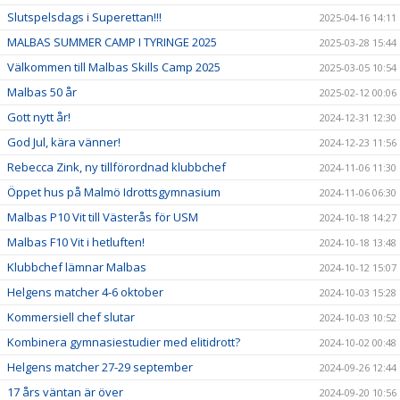
Slutspelsdags i Superettan!!!
2025-04-16 14:11
MALBAS SUMMER CAMP I TYRINGE 2025
2025-03-28 15:44
Välkommen till Malbas Skills Camp 2025
2025-03-05 10:54
Malbas 50 år
2025-02-12 00:06
Gott nytt år!
2024-12-31 12:30
God Jul, kära vänner!
2024-12-23 11:56
Rebecca Zink, ny tillförordnad klubbchef
2024-11-06 11:30
Öppet hus på Malmö Idrottsgymnasium
2024-11-06 06:30
Malbas P10 Vit till Västerås för USM
2024-10-18 14:27
Malbas F10 Vit i hetluften!
2024-10-18 13:48
Klubbchef lämnar Malbas
2024-10-12 15:07
Helgens matcher 4-6 oktober
2024-10-03 15:28
Kommersiell chef slutar
2024-10-03 10:52
Kombinera gymnasiestudier med elitidrott?
2024-10-02 00:48
Helgens matcher 27-29 september
2024-09-26 12:44
17 års väntan är över
2024-09-20 10:56