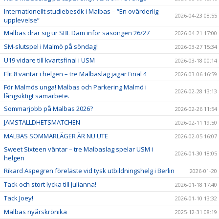
Internationellt studiebesök i Malbas – “En ovärderlig
2026-04-23 08:55
upplevelse”
Malbas drar sig ur SBL Dam inför säsongen 26/27
2026-04-21 17:00
SM-slutspel i Malmö på söndag!
2026-03-27 15:34
U19 vidare till kvartsfinal i USM
2026-03-18 00:14
Elit 8 väntar i helgen – tre Malbaslag jagar Final 4
2026-03-06 16:59
För Malmös unga! Malbas och Parkering Malmö i
2026-02-28 13:13
långsiktigt samarbete.
Sommarjobb på Malbas 2026?
2026-02-26 11:54
JÄMSTÄLLDHETSMATCHEN
2026-02-11 19:50
MALBAS SOMMARLÄGER ÄR NU UTE
2026-02-05 16:07
Sweet Sixteen väntar – tre Malbaslag spelar USM i
2026-01-30 18:05
helgen
Rikard Aspegren föreläste vid tysk utbildningshelg i Berlin
2026-01-20
Tack och stort lycka till Julianna!
2026-01-18 17:40
Tack Joey!
2026-01-10 13:32
Malbas nyårskrönika
2025-12-31 08:19