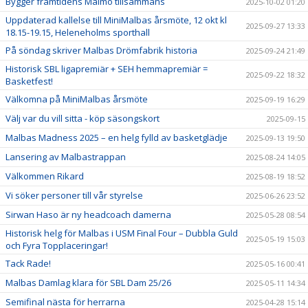
Bygger framtidens Malmö tillsammans
2025-10-02 01:20
Uppdaterad kallelse till MiniMalbas årsmöte, 12 okt kl
2025-09-27 13:33
18.15-19.15, Heleneholms sporthall
På söndag skriver Malbas Drömfabrik historia
2025-09-24 21:49
Historisk SBL ligapremiär + SEH hemmapremiär =
2025-09-22 18:32
Basketfest!
Välkomna på MiniMalbas årsmöte
2025-09-19 16:29
Välj var du vill sitta - köp säsongskort
2025-09-15
Malbas Madness 2025 – en helg fylld av basketglädje
2025-09-13 19:50
Lansering av Malbastrappan
2025-08-24 14:05
Välkommen Rikard
2025-08-19 18:52
Vi söker personer till vår styrelse
2025-06-26 23:52
Sirwan Haso är ny headcoach damerna
2025-05-28 08:54
Historisk helg för Malbas i USM Final Four – Dubbla Guld
2025-05-19 15:03
och Fyra Topplaceringar!
Tack Rade!
2025-05-16 00:41
Malbas Damlag klara för SBL Dam 25/26
2025-05-11 14:34
Semifinal nästa för herrarna
2025-04-28 15:14