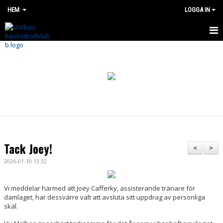
HEM
LOGGA IN
HEM
OM OSS
BÖRJA SPELA
NYHETER
SHOP
Tack Joey!
<
>
MALBAS MADNESS CUP
2026-01-10 13:32
SOMMARLÄGER 2026
Vi meddelar härmed att Joey Cafferky, assisterande tränare för
damlaget, har dessvärre valt att avsluta sitt uppdrag av personliga
LAG OCH VERKSAMHET
skäl.