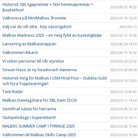
Historisk SBL ligapremiär + SEH hemmapremiär =
2025-09-22 18:32
Basketfest!
Välkomna på MiniMalbas årsmöte
2025-09-19 16:29
Välj var du vill sitta - köp säsongskort
2025-09-15
Malbas Madness 2025 – en helg fylld av basketglädje
2025-09-13 19:50
Lansering av Malbastrappan
2025-08-24 14:05
Välkommen Rikard
2025-08-19 18:52
Vi söker personer till vår styrelse
2025-06-26 23:52
Sirwan Haso är ny headcoach damerna
2025-05-28 08:54
Historisk helg för Malbas i USM Final Four – Dubbla Guld
2025-05-19 15:03
och Fyra Topplaceringar!
Tack Rade!
2025-05-16 00:41
Malbas Damlag klara för SBL Dam 25/26
2025-05-11 14:34
Semifinal nästa för herrarna
2025-04-28 15:14
Slutspelsdags i Superettan!!!
2025-04-16 14:11
MALBAS SUMMER CAMP I TYRINGE 2025
2025-03-28 15:44
Välkommen till Malbas Skills Camp 2025
2025-03-05 10:54