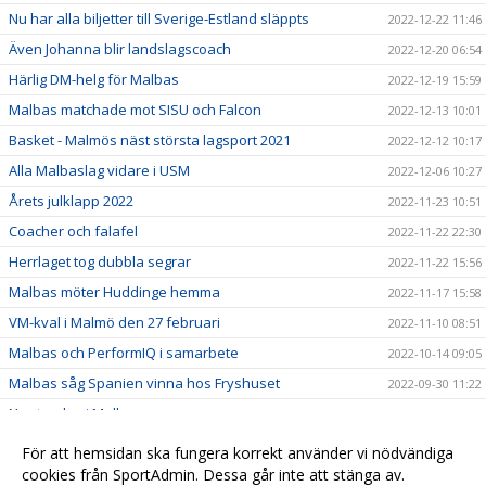
Nu har alla biljetter till Sverige-Estland släppts
2022-12-22 11:46
Även Johanna blir landslagscoach
2022-12-20 06:54
Härlig DM-helg för Malbas
2022-12-19 15:59
Malbas matchade mot SISU och Falcon
2022-12-13 10:01
Basket - Malmös näst största lagsport 2021
2022-12-12 10:17
Alla Malbaslag vidare i USM
2022-12-06 10:27
Årets julklapp 2022
2022-11-23 10:51
Coacher och falafel
2022-11-22 22:30
Herrlaget tog dubbla segrar
2022-11-22 15:56
Malbas möter Huddinge hemma
2022-11-17 15:58
VM-kval i Malmö den 27 februari
2022-11-10 08:51
Malbas och PerformIQ i samarbete
2022-10-14 09:05
Malbas såg Spanien vinna hos Fryshuset
2022-09-30 11:22
Ny styrelse i Malbas
2022-09-29 08:19
Scandic ny partner till Malbas
2022-09-23 11:19
För att hemsidan ska fungera korrekt använder vi nödvändiga
cookies från SportAdmin. Dessa går inte att stänga av.
2022-04-07