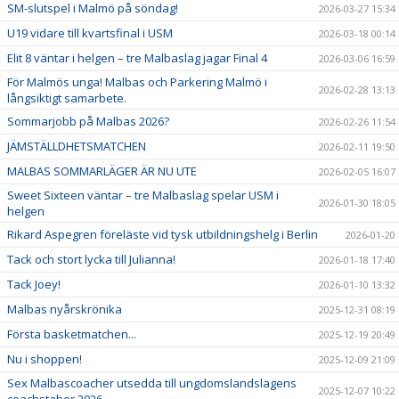
SM-slutspel i Malmö på söndag!
2026-03-27 15:34
U19 vidare till kvartsfinal i USM
2026-03-18 00:14
Elit 8 väntar i helgen – tre Malbaslag jagar Final 4
2026-03-06 16:59
För Malmös unga! Malbas och Parkering Malmö i
2026-02-28 13:13
långsiktigt samarbete.
Sommarjobb på Malbas 2026?
2026-02-26 11:54
JÄMSTÄLLDHETSMATCHEN
2026-02-11 19:50
MALBAS SOMMARLÄGER ÄR NU UTE
2026-02-05 16:07
Sweet Sixteen väntar – tre Malbaslag spelar USM i
2026-01-30 18:05
helgen
Rikard Aspegren föreläste vid tysk utbildningshelg i Berlin
2026-01-20
Tack och stort lycka till Julianna!
2026-01-18 17:40
Tack Joey!
2026-01-10 13:32
Malbas nyårskrönika
2025-12-31 08:19
Första basketmatchen...
2025-12-19 20:49
Nu i shoppen!
2025-12-09 21:09
Sex Malbascoacher utsedda till ungdomslandslagens
2025-12-07 10:22
coachstaber 2026