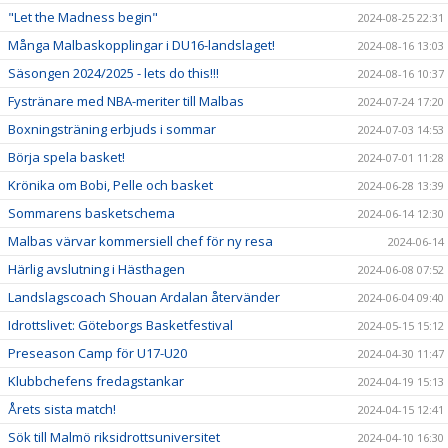
"Let the Madness begin"
2024-08-25 22:31
Många Malbaskopplingar i DU16-landslaget!
2024-08-16 13:03
Säsongen 2024/2025 - lets do this!!!
2024-08-16 10:37
Fystränare med NBA-meriter till Malbas
2024-07-24 17:20
Boxningsträning erbjuds i sommar
2024-07-03 14:53
Börja spela basket!
2024-07-01 11:28
Krönika om Bobi, Pelle och basket
2024-06-28 13:39
Sommarens basketschema
2024-06-14 12:30
Malbas värvar kommersiell chef för ny resa
2024-06-14
Härlig avslutning i Hästhagen
2024-06-08 07:52
Landslagscoach Shouan Ardalan återvänder
2024-06-04 09:40
Idrottslivet: Göteborgs Basketfestival
2024-05-15 15:12
Preseason Camp för U17-U20
2024-04-30 11:47
Klubbchefens fredagstankar
2024-04-19 15:13
Årets sista match!
2024-04-15 12:41
Sök till Malmö riksidrottsuniversitet
2024-04-10 16:30