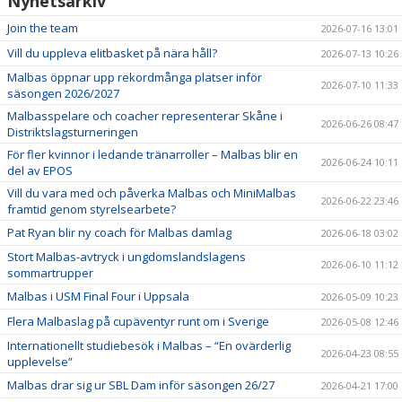
Nyhetsarkiv
Join the team
2026-07-16 13:01
Vill du uppleva elitbasket på nära håll?
2026-07-13 10:26
Malbas öppnar upp rekordmånga platser inför
2026-07-10 11:33
säsongen 2026/2027
Malbasspelare och coacher representerar Skåne i
2026-06-26 08:47
Distriktslagsturneringen
För fler kvinnor i ledande tränarroller – Malbas blir en
2026-06-24 10:11
del av EPOS
Vill du vara med och påverka Malbas och MiniMalbas
2026-06-22 23:46
framtid genom styrelsearbete?
Pat Ryan blir ny coach för Malbas damlag
2026-06-18 03:02
Stort Malbas-avtryck i ungdomslandslagens
2026-06-10 11:12
sommartrupper
Malbas i USM Final Four i Uppsala
2026-05-09 10:23
Flera Malbaslag på cupäventyr runt om i Sverige
2026-05-08 12:46
Internationellt studiebesök i Malbas – “En ovärderlig
2026-04-23 08:55
upplevelse”
Malbas drar sig ur SBL Dam inför säsongen 26/27
2026-04-21 17:00