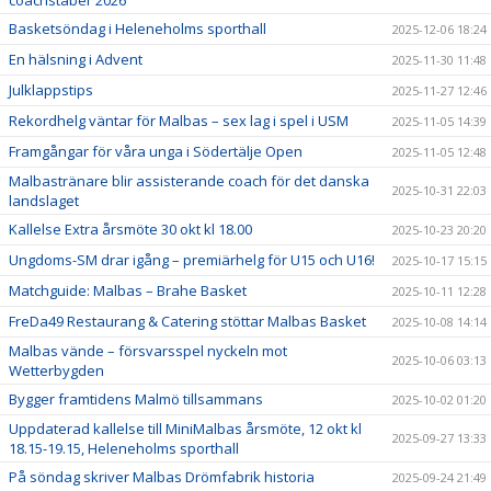
Basketsöndag i Heleneholms sporthall
2025-12-06 18:24
En hälsning i Advent
2025-11-30 11:48
Julklappstips
2025-11-27 12:46
Rekordhelg väntar för Malbas – sex lag i spel i USM
2025-11-05 14:39
Framgångar för våra unga i Södertälje Open
2025-11-05 12:48
Malbastränare blir assisterande coach för det danska
2025-10-31 22:03
landslaget
Kallelse Extra årsmöte 30 okt kl 18.00
2025-10-23 20:20
Ungdoms-SM drar igång – premiärhelg för U15 och U16!
2025-10-17 15:15
Matchguide: Malbas – Brahe Basket
2025-10-11 12:28
FreDa49 Restaurang & Catering stöttar Malbas Basket
2025-10-08 14:14
Malbas vände – försvarsspel nyckeln mot
2025-10-06 03:13
Wetterbygden
Bygger framtidens Malmö tillsammans
2025-10-02 01:20
Uppdaterad kallelse till MiniMalbas årsmöte, 12 okt kl
2025-09-27 13:33
18.15-19.15, Heleneholms sporthall
På söndag skriver Malbas Drömfabrik historia
2025-09-24 21:49