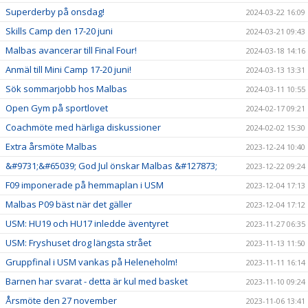
Superderby på onsdag!
2024-03-22 16:09
Skills Camp den 17-20 juni
2024-03-21 09:43
Malbas avancerar till Final Four!
2024-03-18 14:16
Anmäl till Mini Camp 17-20 juni!
2024-03-13 13:31
Sök sommarjobb hos Malbas
2024-03-11 10:55
Open Gym på sportlovet
2024-02-17 09:21
Coachmöte med härliga diskussioner
2024-02-02 15:30
Extra årsmöte Malbas
2023-12-24 10:40
&#9731;&#65039; God Jul önskar Malbas &#127873;
2023-12-22 09:24
F09 imponerade på hemmaplan i USM
2023-12-04 17:13
Malbas P09 bäst när det gäller
2023-12-04 17:12
USM: HU19 och HU17 inledde äventyret
2023-11-27 06:35
USM: Fryshuset drog längsta strået
2023-11-13 11:50
Gruppfinal i USM vankas på Heleneholm!
2023-11-11 16:14
Barnen har svarat - detta är kul med basket
2023-11-10 09:24
Årsmöte den 27 november
2023-11-06 13:41