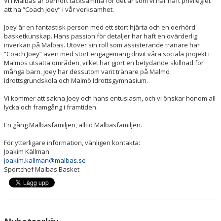
Vi i Malbas är oerhört tacksamma för det år som vi har haft privilegiet
ENGAGERA DIG
att ha “Coach Joey” i vår verksamhet.
KONTAKT
Joey är en fantastisk person med ett stort hjärta och en oerhörd
basketkunskap. Hans passion för detaljer har haft en ovärderlig
inverkan på Malbas. Utöver sin roll som assisterande tränare har
“Coach Joey” även med stort engagemang drivit våra sociala projekt i
Malmös utsatta områden, vilket har gjort en betydande skillnad för
många barn. Joey har dessutom varit tränare på Malmö
Idrottsgrundskola och Malmö Idrottsgymnasium.
Vi kommer att sakna Joey och hans entusiasm, och vi önskar honom all
lycka och framgång i framtiden.
En gång Malbasfamiljen, alltid Malbasfamiljen.
För ytterligare information, vänligen kontakta:
Joakim Källman
joakim.kallman@malbas.se
Sportchef Malbas Basket