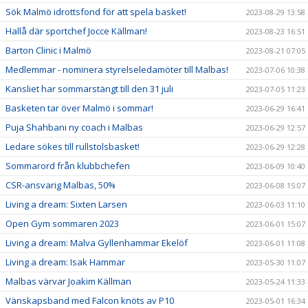
Sök Malmö idrottsfond för att spela basket!
2023-08-29 13:58
Hallå där sportchef Jocce Källman!
2023-08-23 16:51
Barton Clinic i Malmö
2023-08-21 07:05
Medlemmar - nominera styrelseledamöter till Malbas!
2023-07-06 10:38
Kansliet har sommarstängt till den 31 juli
2023-07-05 11:23
Basketen tar över Malmö i sommar!
2023-06-29 16:41
Puja Shahbani ny coach i Malbas
2023-06-29 12:57
Ledare sökes till rullstolsbasket!
2023-06-29 12:28
Sommarord från klubbchefen
2023-06-09 10:40
CSR-ansvarig Malbas, 50%
2023-06-08 15:07
Living a dream: Sixten Larsen
2023-06-03 11:10
Open Gym sommaren 2023
2023-06-01 15:07
Living a dream: Malva Gyllenhammar Ekelöf
2023-06-01 11:08
Living a dream: Isak Hammar
2023-05-30 11:07
Malbas värvar Joakim Källman
2023-05-24 11:33
Vänskapsband med Falcon knöts av P10
2023-05-01 16:34