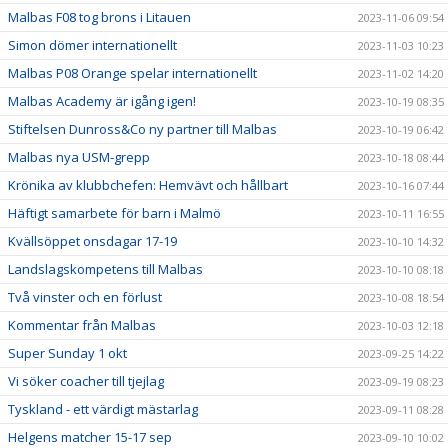
Malbas F08 tog brons i Litauen
2023-11-06 09:54
Simon dömer internationellt
2023-11-03 10:23
Malbas P08 Orange spelar internationellt
2023-11-02 14:20
Malbas Academy är igång igen!
2023-10-19 08:35
Stiftelsen Dunross&Co ny partner till Malbas
2023-10-19 06:42
Malbas nya USM-grepp
2023-10-18 08:44
Krönika av klubbchefen: Hemvävt och hållbart
2023-10-16 07:44
Häftigt samarbete för barn i Malmö
2023-10-11 16:55
Kvällsöppet onsdagar 17-19
2023-10-10 14:32
Landslagskompetens till Malbas
2023-10-10 08:18
Två vinster och en förlust
2023-10-08 18:54
Kommentar från Malbas
2023-10-03 12:18
Super Sunday 1 okt
2023-09-25 14:22
Vi söker coacher till tjejlag
2023-09-19 08:23
Tyskland - ett värdigt mästarlag
2023-09-11 08:28
Helgens matcher 15-17 sep
2023-09-10 10:02