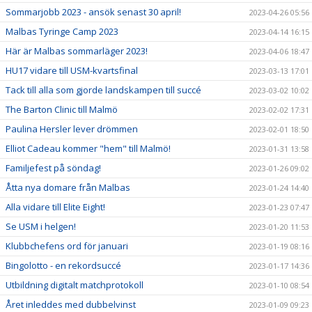
Sommarjobb 2023 - ansök senast 30 april!
2023-04-26 05:56
Malbas Tyringe Camp 2023
2023-04-14 16:15
Här är Malbas sommarläger 2023!
2023-04-06 18:47
HU17 vidare till USM-kvartsfinal
2023-03-13 17:01
Tack till alla som gjorde landskampen till succé
2023-03-02 10:02
The Barton Clinic till Malmö
2023-02-02 17:31
Paulina Hersler lever drömmen
2023-02-01 18:50
Elliot Cadeau kommer "hem" till Malmö!
2023-01-31 13:58
Familjefest på söndag!
2023-01-26 09:02
Åtta nya domare från Malbas
2023-01-24 14:40
Alla vidare till Elite Eight!
2023-01-23 07:47
Se USM i helgen!
2023-01-20 11:53
Klubbchefens ord för januari
2023-01-19 08:16
Bingolotto - en rekordsuccé
2023-01-17 14:36
Utbildning digitalt matchprotokoll
2023-01-10 08:54
Året inleddes med dubbelvinst
2023-01-09 09:23