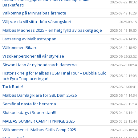
2025-09-22 18:32
Basketfest!
Välkomna på MiniMalbas årsmöte
2025-09-19 16:29
Välj var du vill sitta - köp säsongskort
2025-09-15
Malbas Madness 2025 – en helg fylld av basketglädje
2025-09-13 19:50
Lansering av Malbastrappan
2025-08-24 14:05
Välkommen Rikard
2025-08-19 18:52
Vi söker personer till vår styrelse
2025-06-26 23:52
Sirwan Haso är ny headcoach damerna
2025-05-28 08:54
Historisk helg för Malbas i USM Final Four – Dubbla Guld
2025-05-19 15:03
och Fyra Topplaceringar!
Tack Rade!
2025-05-16 00:41
Malbas Damlag klara för SBL Dam 25/26
2025-05-11 14:34
Semifinal nästa för herrarna
2025-04-28 15:14
Slutspelsdags i Superettan!!!
2025-04-16 14:11
MALBAS SUMMER CAMP I TYRINGE 2025
2025-03-28 15:44
Välkommen till Malbas Skills Camp 2025
2025-03-05 10:54