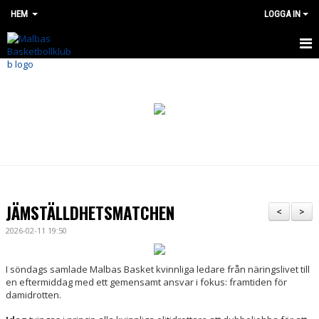
HEM
LOGGA IN
HEM
OM OSS
BÖRJA SPELA
NYHETER
SHOP
JÄMSTÄLLDHETSMATCHEN
<
>
MALBAS MADNESS CUP
2026-02-11 19:50
SOMMARLÄGER 2026
I söndags samlade Malbas Basket kvinnliga ledare från näringslivet till
en eftermiddag med ett gemensamt ansvar i fokus: framtiden för
LAG OCH VERKSAMHET
damidrotten.