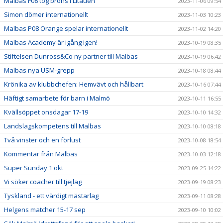
Malbas F08 tog brons i Litauen
2023-11-06 09:54
Simon dömer internationellt
2023-11-03 10:23
Malbas P08 Orange spelar internationellt
2023-11-02 14:20
Malbas Academy är igång igen!
2023-10-19 08:35
Stiftelsen Dunross&Co ny partner till Malbas
2023-10-19 06:42
Malbas nya USM-grepp
2023-10-18 08:44
Krönika av klubbchefen: Hemvävt och hållbart
2023-10-16 07:44
Häftigt samarbete för barn i Malmö
2023-10-11 16:55
Kvällsöppet onsdagar 17-19
2023-10-10 14:32
Landslagskompetens till Malbas
2023-10-10 08:18
Två vinster och en förlust
2023-10-08 18:54
Kommentar från Malbas
2023-10-03 12:18
Super Sunday 1 okt
2023-09-25 14:22
Vi söker coacher till tjejlag
2023-09-19 08:23
Tyskland - ett värdigt mästarlag
2023-09-11 08:28
Helgens matcher 15-17 sep
2023-09-10 10:02