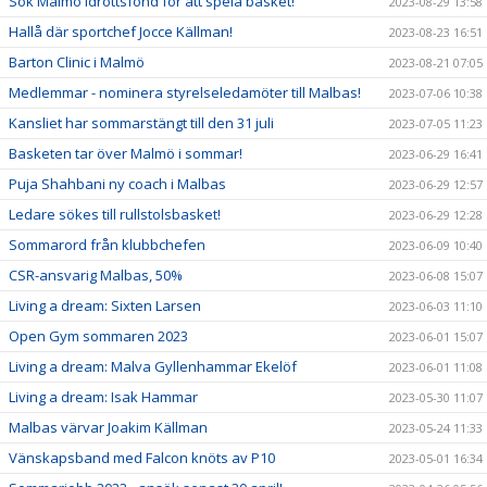
Sök Malmö idrottsfond för att spela basket!
2023-08-29 13:58
Hallå där sportchef Jocce Källman!
2023-08-23 16:51
Barton Clinic i Malmö
2023-08-21 07:05
Medlemmar - nominera styrelseledamöter till Malbas!
2023-07-06 10:38
Kansliet har sommarstängt till den 31 juli
2023-07-05 11:23
Basketen tar över Malmö i sommar!
2023-06-29 16:41
Puja Shahbani ny coach i Malbas
2023-06-29 12:57
Ledare sökes till rullstolsbasket!
2023-06-29 12:28
Sommarord från klubbchefen
2023-06-09 10:40
CSR-ansvarig Malbas, 50%
2023-06-08 15:07
Living a dream: Sixten Larsen
2023-06-03 11:10
Open Gym sommaren 2023
2023-06-01 15:07
Living a dream: Malva Gyllenhammar Ekelöf
2023-06-01 11:08
Living a dream: Isak Hammar
2023-05-30 11:07
Malbas värvar Joakim Källman
2023-05-24 11:33
Vänskapsband med Falcon knöts av P10
2023-05-01 16:34