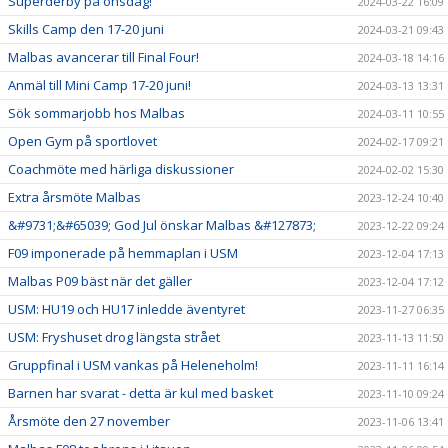
Superderby på onsdag!
2024-03-22 16:09
Skills Camp den 17-20 juni
2024-03-21 09:43
Malbas avancerar till Final Four!
2024-03-18 14:16
Anmäl till Mini Camp 17-20 juni!
2024-03-13 13:31
Sök sommarjobb hos Malbas
2024-03-11 10:55
Open Gym på sportlovet
2024-02-17 09:21
Coachmöte med härliga diskussioner
2024-02-02 15:30
Extra årsmöte Malbas
2023-12-24 10:40
&#9731;&#65039; God Jul önskar Malbas &#127873;
2023-12-22 09:24
F09 imponerade på hemmaplan i USM
2023-12-04 17:13
Malbas P09 bäst när det gäller
2023-12-04 17:12
USM: HU19 och HU17 inledde äventyret
2023-11-27 06:35
USM: Fryshuset drog längsta strået
2023-11-13 11:50
Gruppfinal i USM vankas på Heleneholm!
2023-11-11 16:14
Barnen har svarat - detta är kul med basket
2023-11-10 09:24
Årsmöte den 27 november
2023-11-06 13:41