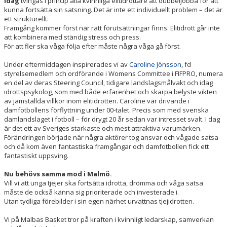
Idag
tvingas i princip alla kvinnliga elitidrottare att dubbeljobba för att
ENGAGERA DIG
kunna fortsätta sin satsning. Det är inte ett individuellt problem – det är
ett strukturellt.
KONTAKT
Framgång kommer först när rätt förutsättningar finns. Elitidrott går inte
att kombinera med ständig stress och press.
För att fler ska våga följa efter måste några våga gå först.
Under eftermiddagen inspirerades vi av
Caroline Jönsson
, fd
styrelsemedlem och ordförande i Womens Committee i FIFPRO, numera
en del av deras Steering Council, tidigare landslagsmålvakt och idag
idrottspsykolog, som med både erfarenhet och skärpa belyste vikten
av jämställda villkor inom elitidrotten. Caroline var drivande i
damfotbollens förflyttning under 00-talet. Precis som med svenska
damlandslaget i fotboll – för drygt 20 år sedan var intresset svalt. I dag
är det ett av Sveriges starkaste och mest attraktiva varumärken.
Förändringen började när några aktörer tog ansvar och vågade satsa
och då kom även fantastiska framgångar och damfotbollen fick ett
fantastiskt uppsving.
Nu behövs samma mod i Malmö.
Vill vi att unga tjejer ska fortsätta idrotta, drömma och våga satsa
måste de också känna sig prioriterade och investerade i.
Utan tydliga förebilder i sin egen närhet urvattnas tjejidrotten.
Vi på Malbas Basket tror på kraften i kvinnligt ledarskap, samverkan