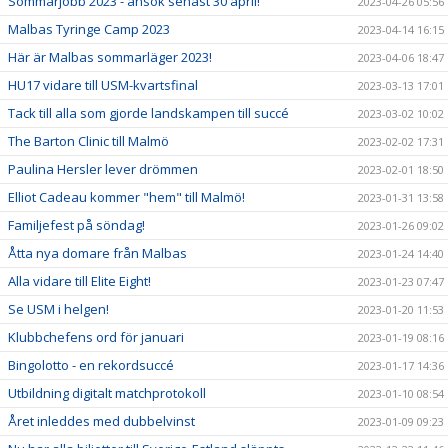
Sommarjobb 2023 - ansök senast 30 april!
2023-04-26 05:56
Malbas Tyringe Camp 2023
2023-04-14 16:15
Här är Malbas sommarläger 2023!
2023-04-06 18:47
HU17 vidare till USM-kvartsfinal
2023-03-13 17:01
Tack till alla som gjorde landskampen till succé
2023-03-02 10:02
The Barton Clinic till Malmö
2023-02-02 17:31
Paulina Hersler lever drömmen
2023-02-01 18:50
Elliot Cadeau kommer "hem" till Malmö!
2023-01-31 13:58
Familjefest på söndag!
2023-01-26 09:02
Åtta nya domare från Malbas
2023-01-24 14:40
Alla vidare till Elite Eight!
2023-01-23 07:47
Se USM i helgen!
2023-01-20 11:53
Klubbchefens ord för januari
2023-01-19 08:16
Bingolotto - en rekordsuccé
2023-01-17 14:36
Utbildning digitalt matchprotokoll
2023-01-10 08:54
Året inleddes med dubbelvinst
2023-01-09 09:23