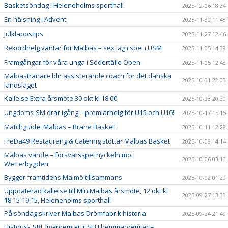
Basketsöndag i Heleneholms sporthall
2025-12-06 18:24
En hälsning i Advent
2025-11-30 11:48
Julklappstips
2025-11-27 12:46
Rekordhelg väntar för Malbas – sex lag i spel i USM
2025-11-05 14:39
Framgångar för våra unga i Södertälje Open
2025-11-05 12:48
Malbastränare blir assisterande coach för det danska
2025-10-31 22:03
landslaget
Kallelse Extra årsmöte 30 okt kl 18.00
2025-10-23 20:20
Ungdoms-SM drar igång – premiärhelg för U15 och U16!
2025-10-17 15:15
Matchguide: Malbas – Brahe Basket
2025-10-11 12:28
FreDa49 Restaurang & Catering stöttar Malbas Basket
2025-10-08 14:14
Malbas vände – försvarsspel nyckeln mot
2025-10-06 03:13
Wetterbygden
Bygger framtidens Malmö tillsammans
2025-10-02 01:20
Uppdaterad kallelse till MiniMalbas årsmöte, 12 okt kl
2025-09-27 13:33
18.15-19.15, Heleneholms sporthall
På söndag skriver Malbas Drömfabrik historia
2025-09-24 21:49
Historisk SBL ligapremiär + SEH hemmapremiär =