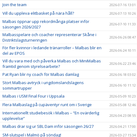
Join the team
2026-07-16 13:01
Vill du uppleva elitbasket på nära håll?
2026-07-13 10:26
Malbas öppnar upp rekordmånga platser inför
2026-07-10 11:33
säsongen 2026/2027
Malbasspelare och coacher representerar Skåne i
2026-06-26 08:47
Distriktslagsturneringen
För fler kvinnor i ledande tränarroller – Malbas blir en
2026-06-24 10:11
del av EPOS
Vill du vara med och påverka Malbas och MiniMalbas
2026-06-22 23:46
framtid genom styrelsearbete?
Pat Ryan blir ny coach för Malbas damlag
2026-06-18 03:02
Stort Malbas-avtryck i ungdomslandslagens
2026-06-10 11:12
sommartrupper
Malbas i USM Final Four i Uppsala
2026-05-09 10:23
Flera Malbaslag på cupäventyr runt om i Sverige
2026-05-08 12:46
Internationellt studiebesök i Malbas – “En ovärderlig
2026-04-23 08:55
upplevelse”
Malbas drar sig ur SBL Dam inför säsongen 26/27
2026-04-21 17:00
SM-slutspel i Malmö på söndag!
2026-03-27 15:34