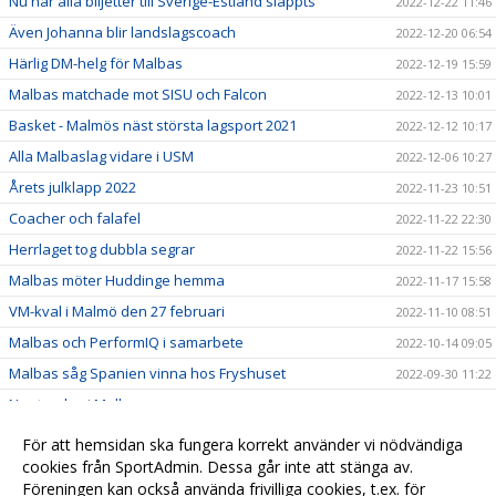
Nu har alla biljetter till Sverige-Estland släppts
2022-12-22 11:46
Även Johanna blir landslagscoach
2022-12-20 06:54
Härlig DM-helg för Malbas
2022-12-19 15:59
Malbas matchade mot SISU och Falcon
2022-12-13 10:01
Basket - Malmös näst största lagsport 2021
2022-12-12 10:17
Alla Malbaslag vidare i USM
2022-12-06 10:27
Årets julklapp 2022
2022-11-23 10:51
Coacher och falafel
2022-11-22 22:30
Herrlaget tog dubbla segrar
2022-11-22 15:56
Malbas möter Huddinge hemma
2022-11-17 15:58
VM-kval i Malmö den 27 februari
2022-11-10 08:51
Malbas och PerformIQ i samarbete
2022-10-14 09:05
Malbas såg Spanien vinna hos Fryshuset
2022-09-30 11:22
Ny styrelse i Malbas
2022-09-29 08:19
Scandic ny partner till Malbas
2022-09-23 11:19
För att hemsidan ska fungera korrekt använder vi nödvändiga
cookies från SportAdmin. Dessa går inte att stänga av.
2022-04-07
Föreningen kan också använda frivilliga cookies, t.ex. för