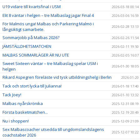
U19 vidare till kvartsfinal i USM
2026-03-18 00:14
Elit 8 väntar i helgen – tre Malbaslag jagar Final 4
2026-03-06 16:59
För Malmös unga! Malbas och Parkering Malmö i
2026-02-28 13:13
långsiktigt samarbete.
Sommarjobb på Malbas 2026?
2026-02-26 11:54
JÄMSTÄLLDHETSMATCHEN
2026-02-11 19:50
MALBAS SOMMARLÄGER ÄR NU UTE
2026-02-05 16:07
Sweet Sixteen väntar – tre Malbaslag spelar USM i
2026-01-30 18:05
helgen
Rikard Aspegren föreläste vid tysk utbildningshelg i Berlin
2026-01-20
Tack och stort lycka till Julianna!
2026-01-18 17:40
Tack Joey!
2026-01-10 13:32
Malbas nyårskrönika
2025-12-31 08:19
Första basketmatchen...
2025-12-19 20:49
Nu i shoppen!
2025-12-09 21:09
Sex Malbascoacher utsedda till ungdomslandslagens
2025-12-07 10:22
coachstaber 2026