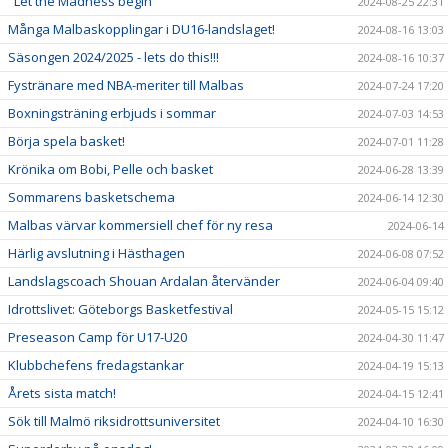
"Let the Madness begin"
2024-08-25 22:31
Många Malbaskopplingar i DU16-landslaget!
2024-08-16 13:03
Säsongen 2024/2025 - lets do this!!!
2024-08-16 10:37
Fystränare med NBA-meriter till Malbas
2024-07-24 17:20
Boxningsträning erbjuds i sommar
2024-07-03 14:53
Börja spela basket!
2024-07-01 11:28
Krönika om Bobi, Pelle och basket
2024-06-28 13:39
Sommarens basketschema
2024-06-14 12:30
Malbas värvar kommersiell chef för ny resa
2024-06-14
Härlig avslutning i Hästhagen
2024-06-08 07:52
Landslagscoach Shouan Ardalan återvänder
2024-06-04 09:40
Idrottslivet: Göteborgs Basketfestival
2024-05-15 15:12
Preseason Camp för U17-U20
2024-04-30 11:47
Klubbchefens fredagstankar
2024-04-19 15:13
Årets sista match!
2024-04-15 12:41
Sök till Malmö riksidrottsuniversitet
2024-04-10 16:30