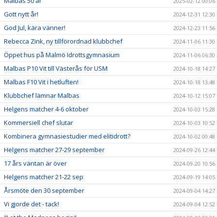
Malbas 50 år
2025-02-12 00:06
Gott nytt år!
2024-12-31 12:30
God Jul, kära vänner!
2024-12-23 11:56
Rebecca Zink, ny tillförordnad klubbchef
2024-11-06 11:30
Öppet hus på Malmö Idrottsgymnasium
2024-11-06 06:30
Malbas P10 Vit till Västerås för USM
2024-10-18 14:27
Malbas F10 Vit i hetluften!
2024-10-18 13:48
Klubbchef lämnar Malbas
2024-10-12 15:07
Helgens matcher 4-6 oktober
2024-10-03 15:28
Kommersiell chef slutar
2024-10-03 10:52
Kombinera gymnasiestudier med elitidrott?
2024-10-02 00:48
Helgens matcher 27-29 september
2024-09-26 12:44
17 års väntan är över
2024-09-20 10:56
Helgens matcher 21-22 sep
2024-09-19 14:05
Årsmöte den 30 september
2024-09-04 14:27
Vi gjorde det - tack!
2024-09-04 12:52