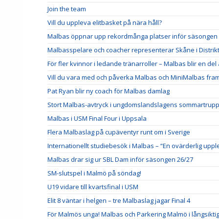
Join the team
Vill du uppleva elitbasket på nära håll?
Malbas öppnar upp rekordmånga platser inför säsongen
Malbasspelare och coacher representerar Skåne i Distrik
För fler kvinnor i ledande tränarroller – Malbas blir en de
Vill du vara med och påverka Malbas och MiniMalbas fra
Pat Ryan blir ny coach för Malbas damlag
Stort Malbas-avtryck i ungdomslandslagens sommartrup
Malbas i USM Final Four i Uppsala
Flera Malbaslag på cupäventyr runt om i Sverige
Internationellt studiebesök i Malbas – “En ovärderlig uppl
Malbas drar sig ur SBL Dam inför säsongen 26/27
SM-slutspel i Malmö på söndag!
U19 vidare till kvartsfinal i USM
Elit 8 väntar i helgen – tre Malbaslag jagar Final 4
För Malmös unga! Malbas och Parkering Malmö i långsikti