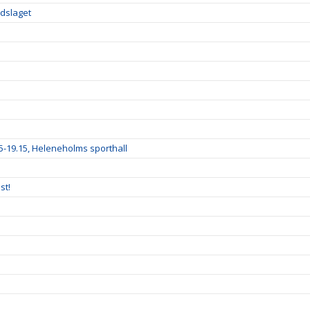
ndslaget
15-19.15, Heleneholms sporthall
st!