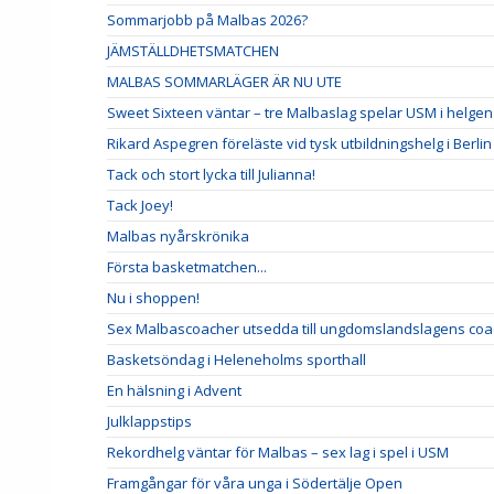
Sommarjobb på Malbas 2026?
JÄMSTÄLLDHETSMATCHEN
MALBAS SOMMARLÄGER ÄR NU UTE
Sweet Sixteen väntar – tre Malbaslag spelar USM i helgen
Rikard Aspegren föreläste vid tysk utbildningshelg i Berlin
Tack och stort lycka till Julianna!
Tack Joey!
Malbas nyårskrönika
Första basketmatchen...
Nu i shoppen!
Sex Malbascoacher utsedda till ungdomslandslagens coa
Basketsöndag i Heleneholms sporthall
En hälsning i Advent
Julklappstips
Rekordhelg väntar för Malbas – sex lag i spel i USM
Framgångar för våra unga i Södertälje Open