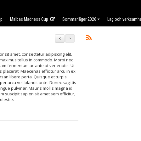
op
Malbas Madness Cup
Sommarläger 2026
Lag och verksamh
<
>
 sit amet, consectetur adipiscing elit.
maximus tellus in commodo. Morbi nec
. Nam fermentum ac ante at venenatis. Ut
placerat. Maecenas efficitur arcu in ex
san libero porta. Quisque et turpis
per arcu vel, blandit ante. Donec sagittis
ngue pulvinar. Mauris mollis magna id
m suscipit sapien sit amet sem efficitur,
olestie.