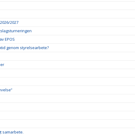
 2026/2027
tslagsturneringen
l av EPOS
mtid genom styrelsearbete?
per
evelse”
gt samarbete.