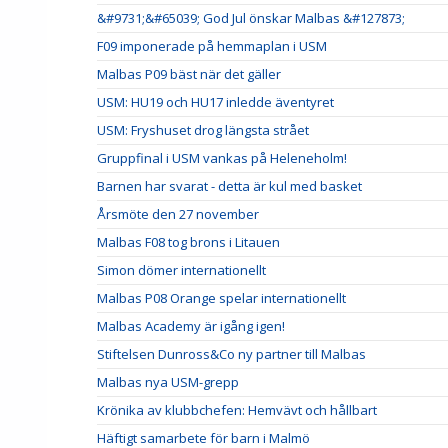
&#9731;&#65039; God Jul önskar Malbas &#127873;
F09 imponerade på hemmaplan i USM
Malbas P09 bäst när det gäller
USM: HU19 och HU17 inledde äventyret
USM: Fryshuset drog längsta strået
Gruppfinal i USM vankas på Heleneholm!
Barnen har svarat - detta är kul med basket
Årsmöte den 27 november
Malbas F08 tog brons i Litauen
Simon dömer internationellt
Malbas P08 Orange spelar internationellt
Malbas Academy är igång igen!
Stiftelsen Dunross&Co ny partner till Malbas
Malbas nya USM-grepp
Krönika av klubbchefen: Hemvävt och hållbart
Häftigt samarbete för barn i Malmö