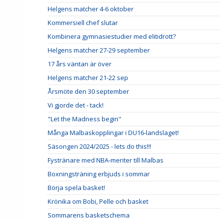
Helgens matcher 4-6 oktober
Kommersiell chef slutar
Kombinera gymnasiestudier med elitidrott?
Helgens matcher 27-29 september
17 års väntan är över
Helgens matcher 21-22 sep
Årsmöte den 30 september
Vi gjorde det - tack!
"Let the Madness begin"
Många Malbaskopplingar i DU16-landslaget!
Säsongen 2024/2025 - lets do this!!!
Fystränare med NBA-meriter till Malbas
Boxningsträning erbjuds i sommar
Börja spela basket!
Krönika om Bobi, Pelle och basket
Sommarens basketschema