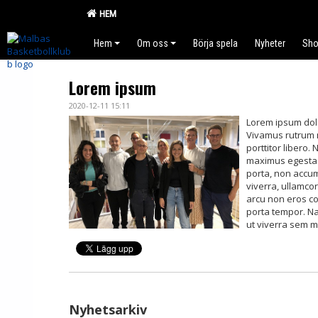
HEM
Hem
Om oss
Börja spela
Nyheter
Sh
Lorem ipsum
2020-12-11 15:11
Lorem ipsum dolor
Vivamus rutrum 
porttitor libero
maximus egestas 
porta, non accum
viverra, ullamcor
arcu non eros co
porta tempor. Na
ut viverra sem m
Nyhetsarkiv