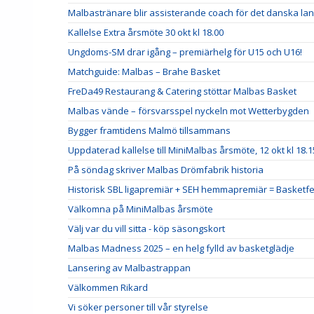
Malbastränare blir assisterande coach för det danska la
Kallelse Extra årsmöte 30 okt kl 18.00
Ungdoms-SM drar igång – premiärhelg för U15 och U16!
Matchguide: Malbas – Brahe Basket
FreDa49 Restaurang & Catering stöttar Malbas Basket
Malbas vände – försvarsspel nyckeln mot Wetterbygden
Bygger framtidens Malmö tillsammans
Uppdaterad kallelse till MiniMalbas årsmöte, 12 okt kl 18.
På söndag skriver Malbas Drömfabrik historia
Historisk SBL ligapremiär + SEH hemmapremiär = Basketfe
Välkomna på MiniMalbas årsmöte
Välj var du vill sitta - köp säsongskort
Malbas Madness 2025 – en helg fylld av basketglädje
Lansering av Malbastrappan
Välkommen Rikard
Vi söker personer till vår styrelse