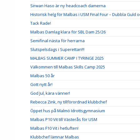
Sirwan Haso är ny headcoach damerna
Historisk helg för Malbas i USM Final Four – Dubbla Guld o
Tack Rade!
Malbas Damlag klara för SBL Dam 25/26
Semifinal nästa för herrarna
Slutspelsdags i Superettan!!!
MALBAS SUMMER CAMP I TYRINGE 2025
Välkommen till Malbas Skills Camp 2025
Malbas 50 år
Gott nytt år!
God Jul, kära vänner!
Rebecca Zink, ny tillförordnad klubbchef
Öppet hus på Malmö Idrottsgymnasium
Malbas P10 Vit till Västerås för USM
Malbas F10 Vit i hetluften!
Klubbchef lämnar Malbas