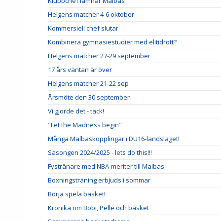
Klubbchef lämnar Malbas
Helgens matcher 4-6 oktober
Kommersiell chef slutar
Kombinera gymnasiestudier med elitidrott?
Helgens matcher 27-29 september
17 års väntan är över
Helgens matcher 21-22 sep
Årsmöte den 30 september
Vi gjorde det - tack!
"Let the Madness begin"
Många Malbaskopplingar i DU16-landslaget!
Säsongen 2024/2025 - lets do this!!!
Fystränare med NBA-meriter till Malbas
Boxningsträning erbjuds i sommar
Börja spela basket!
Krönika om Bobi, Pelle och basket