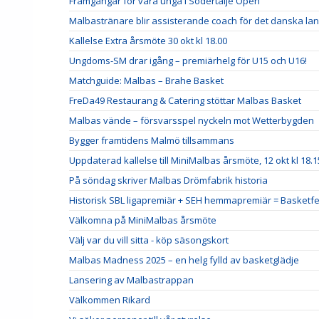
Framgångar för våra unga i Södertälje Open
Malbastränare blir assisterande coach för det danska la
Kallelse Extra årsmöte 30 okt kl 18.00
Ungdoms-SM drar igång – premiärhelg för U15 och U16!
Matchguide: Malbas – Brahe Basket
FreDa49 Restaurang & Catering stöttar Malbas Basket
Malbas vände – försvarsspel nyckeln mot Wetterbygden
Bygger framtidens Malmö tillsammans
Uppdaterad kallelse till MiniMalbas årsmöte, 12 okt kl 18.
På söndag skriver Malbas Drömfabrik historia
Historisk SBL ligapremiär + SEH hemmapremiär = Basketfe
Välkomna på MiniMalbas årsmöte
Välj var du vill sitta - köp säsongskort
Malbas Madness 2025 – en helg fylld av basketglädje
Lansering av Malbastrappan
Välkommen Rikard