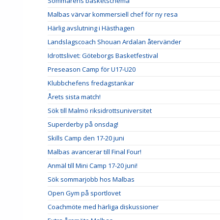
Sommarens basketschema
Malbas värvar kommersiell chef för ny resa
Härlig avslutning i Hästhagen
Landslagscoach Shouan Ardalan återvänder
Idrottslivet: Göteborgs Basketfestival
Preseason Camp för U17-U20
Klubbchefens fredagstankar
Årets sista match!
Sök till Malmö riksidrottsuniversitet
Superderby på onsdag!
Skills Camp den 17-20 juni
Malbas avancerar till Final Four!
Anmäl till Mini Camp 17-20 juni!
Sök sommarjobb hos Malbas
Open Gym på sportlovet
Coachmöte med härliga diskussioner