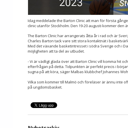
Idag meddelade the Barton Clinic att man för första gån
clinic utanför Stockholm. Den 19-20 augusti kommer den ä
The Barton Clinic har arrangerats åtta år i rad och är Sve
Charles Barton tack vare sitt stora kontaktnät i basketvär
Med det växande basketintresset i södra Sverige och i Dan
möjligheten att ta del av utbudet.
- Vi är vädligt glada över att Barton Clinic vill komma hit oc
efterfrågan på detta. Tidpunkten är perfekt precis i börja
sugna på att köra, säger Malbas klubbchef Johannes Wohl
Vilka som kommer till Malmö och föreläser är ännu inte offi
på ungdomsbasket.
Nyhetsarkiv