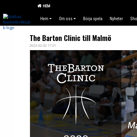
HEM
Hem
Om oss
Börja spela
Nyheter
Sh
The Barton Clinic till Malmö
2023-02-02 17:31