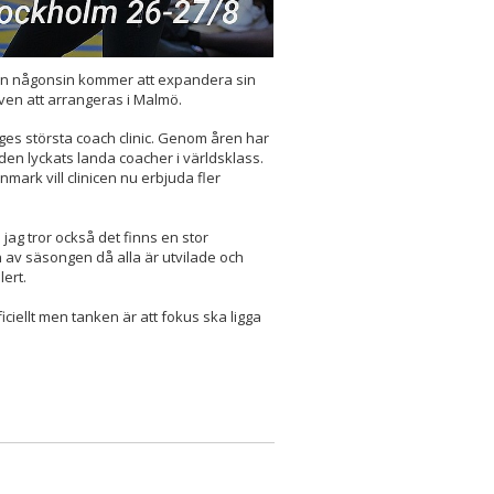
gen någonsin kommer att expandera sin
ven att arrangeras i Malmö.
riges största coach clinic. Genom åren har
lden lyckats landa coacher i världsklass.
mark vill clinicen nu erbjuda fler
h jag tror också det finns en stor
n av säsongen då alla är utvilade och
ert.
ciellt men tanken är att fokus ska ligga