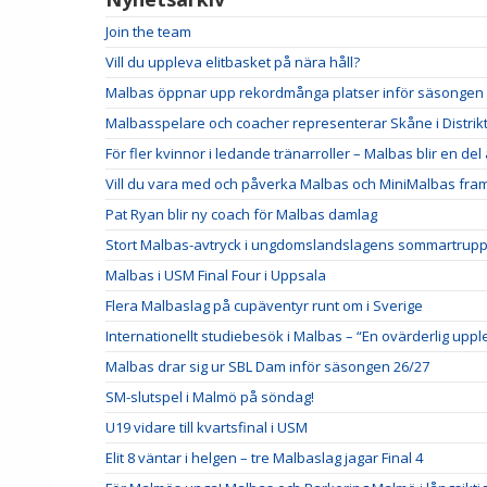
Join the team
Vill du uppleva elitbasket på nära håll?
Malbas öppnar upp rekordmånga platser inför säsongen
Malbasspelare och coacher representerar Skåne i Distrik
För fler kvinnor i ledande tränarroller – Malbas blir en de
Vill du vara med och påverka Malbas och MiniMalbas fra
Pat Ryan blir ny coach för Malbas damlag
Stort Malbas-avtryck i ungdomslandslagens sommartrup
Malbas i USM Final Four i Uppsala
Flera Malbaslag på cupäventyr runt om i Sverige
Internationellt studiebesök i Malbas – “En ovärderlig uppl
Malbas drar sig ur SBL Dam inför säsongen 26/27
SM-slutspel i Malmö på söndag!
U19 vidare till kvartsfinal i USM
Elit 8 väntar i helgen – tre Malbaslag jagar Final 4