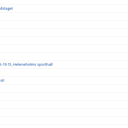
ndslaget
15-19.15, Heleneholms sporthall
st!