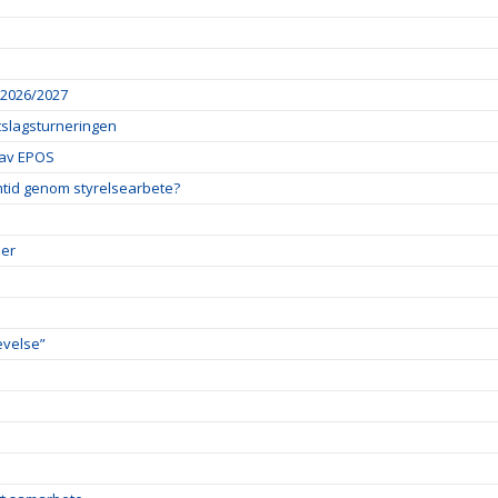
 2026/2027
tslagsturneringen
l av EPOS
mtid genom styrelsearbete?
per
evelse”