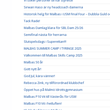
Vi söker personer till vår styrelse
Sirwan Haso är ny headcoach damerna
Historisk helg för Malbas i USM Final Four – Dubbla Guld o
Tack Rade!
Malbas Damlag klara för SBL Dam 25/26
Semifinal nästa för herrarna
Slutspelsdags i Superettan!!!
MALBAS SUMMER CAMP I TYRINGE 2025
Välkommen till Malbas Skills Camp 2025
Malbas 50 år
Gott nytt år!
God Jul, kära vänner!
Rebecca Zink, ny tillförordnad klubbchef
Öppet hus på Malmö Idrottsgymnasium
Malbas P10 Vit till Västerås för USM
Malbas F10 Vit i hetluften!