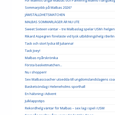
För Malmös unga! Malbas och Parkering Malmö i långsikti
Sommarjobb på Malbas 2026?
JÄMSTÄLLDHETSMATCHEN
MALBAS SOMMARLÄGER ÄR NU UTE
Sweet Sixteen väntar – tre Malbaslag spelar USM i helgen
Rikard Aspegren föreläste vid tysk utbildningshelg i Berlin
Tack och stort lycka till Julianna!
Tack Joey!
Malbas nyårskrönika
Första basketmatchen...
Nu i shoppen!
Sex Malbascoacher utsedda till ungdomslandslagens coa
Basketsöndag i Heleneholms sporthall
En hälsning i Advent
Julklappstips
Rekordhelg väntar för Malbas – sex lag i spel i USM