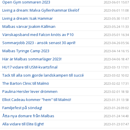
Open Gym sommaren 2023
2023-06-01 15:07
Living a dream: Malva Gyllenhammar Ekelöf
2023-06-01 11:08
Living a dream: Isak Hammar
2023-05-30 11:07
Malbas värvar Joakim Källman
2023-05-24 11:33
Vänskapsband med Falcon knöts av P10
2023-05-01 16:34
Sommarjobb 2023 - ansök senast 30 april!
2023-04-26 05:56
Malbas Tyringe Camp 2023
2023-04-14 16:15
Här är Malbas sommarläger 2023!
2023-04-06 18:47
HU17 vidare till USM-kvartsfinal
2023-03-13 17:01
Tack till alla som gjorde landskampen till succé
2023-03-02 10:02
The Barton Clinic till Malmö
2023-02-02 17:31
Paulina Hersler lever drömmen
2023-02-01 18:50
Elliot Cadeau kommer "hem" till Malmö!
2023-01-31 13:58
Familjefest på söndag!
2023-01-26 09:02
Åtta nya domare från Malbas
2023-01-24 14:40
Alla vidare till Elite Eight!
2023-01-23 07:47