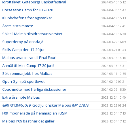
Idrottslivet: Göteborgs Basketfestival
2024-05-15 15:12
Preseason Camp för U17-U20
2024-04-30 11:47
Klubbchefens fredagstankar
2024-04-19 15:13
Årets sista match!
2024-04-15 12:41
Sök till Malmö riksidrottsuniversitet
2024-04-10 16:30
Superderby på onsdag!
2024-03-22 16:09
Skills Camp den 17-20 juni
2024-03-21 09:43
Malbas avancerar till Final Four!
2024-03-18 14:16
Anmäl till Mini Camp 17-20 juni!
2024-03-13 13:31
Sök sommarjobb hos Malbas
2024-03-11 10:55
Open Gym på sportlovet
2024-02-17 09:21
Coachmöte med härliga diskussioner
2024-02-02 15:30
Extra årsmöte Malbas
2023-12-24 10:40
&#9731;&#65039; God Jul önskar Malbas &#127873;
2023-12-22 09:24
F09 imponerade på hemmaplan i USM
2023-12-04 17:13
Malbas P09 bäst när det gäller
2023-12-04 17:12