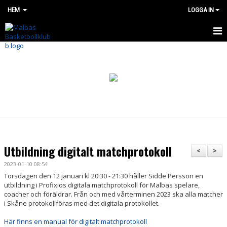
HEM
LOGGA IN
HEM
OM OSS
BÖRJA SPELA
NYHETER
SHOP
Utbildning digitalt matchprotokoll
<
>
MALBAS MADNESS CUP
2023-01-10 08:54
Torsdagen den 12 januari kl 20:30 - 21:30 håller Sidde Persson en
SOMMARLÄGER 2026
utbildning i Profixios digitala matchprotokoll för Malbas spelare,
coacher och föräldrar. Från och med vårterminen 2023 ska alla matcher
i Skåne protokollföras med det digitala protokollet.
LAG OCH VERKSAMHET
Här finns en manual för digitalt matchprotokoll